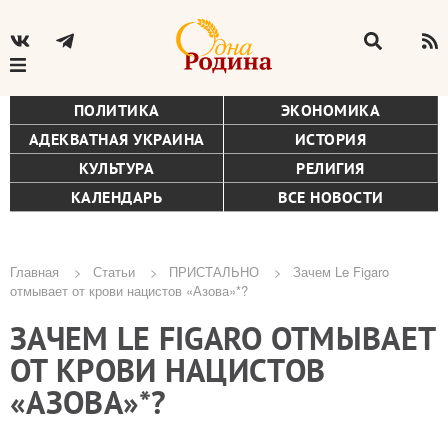
ПОЛИТИКА
ЭКОНОМИКА
АДЕКВАТНАЯ УКРАИНА
ИСТОРИЯ
КУЛЬТУРА
РЕЛИГИЯ
КАЛЕНДАРЬ
ВСЕ НОВОСТИ
Главная
Статьи
ПРИСТАЛЬНО
Зачем Le Figaro
отмывает от крови нацистов «Азова»*?
Строка
ЗАЧЕМ LE FIGARO ОТМЫВАЕТ
навигации
ОТ КРОВИ НАЦИСТОВ
«АЗОВА»*?