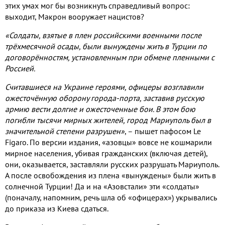
этих умах мог бы возникнуть справедливый вопрос
:
выходит
,
Макрон вооружает нацистов
?
«Солдаты
,
взятые в плен российскими военными после
трёхмесячной осады
,
были вынуждены жить в Турции по
договорённостям
,
установленным при обмене пленными с
Россией
.
Считавшиеся на Украине героями
,
офицеры возглавили
ожесточённую оборону города
-
порта
,
заставив русскую
армию вести долгие и ожесточенные бои
.
В этом бою
погибли тысячи мирных жителей
,
город Мариуполь был в
значительной степени разрушен»
,
– пышет пафосом
Le
Figaro.
По версии издания
,
«азовцы» вовсе не кошмарили
мирное населения
,
убивая гражданских
(
включая детей
),
они
,
оказывается
,
заставляли русских разрушать Мариуполь
.
А после освобождения из плена «вынуждены» были жить в
солнечной Турции
!
Да и на «Азовстали» эти «солдаты»
(
поначалу
,
напомним
,
речь шла об «офицерах»
)
укрывались
до приказа из Киева сдаться
.