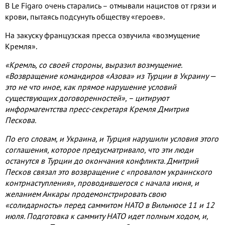
В
Le Figaro
очень старались – отмывали нацистов от грязи и
крови
,
пытаясь подсунуть обществу «героев»
.
На закуску французская пресса озвучила «возмущение
Кремля»
.
«Кремль
,
со своей стороны
,
выразил возмущение
.
«Возвращение командиров «Азова» из Турции в Украину —
это не что иное
,
как прямое нарушение условий
существующих договоренностей»
,
– цитируют
информагентства пресс
-
секретаря Кремля Дмитрия
Пескова
.
По его словам
,
и Украина
,
и Турция нарушили условия этого
соглашения
,
которое предусматривало
,
что эти люди
останутся в Турции до окончания конфликта
.
Дмитрий
Песков связал это возвращение с «провалом украинского
контрнаступления»
,
проводившегося с начала июня
,
и
желанием Анкары продемонстрировать свою
«солидарность» перед саммитом НАТО в Вильнюсе
11
и
12
июля
.
Подготовка к саммиту НАТО идет полным ходом
,
и
,