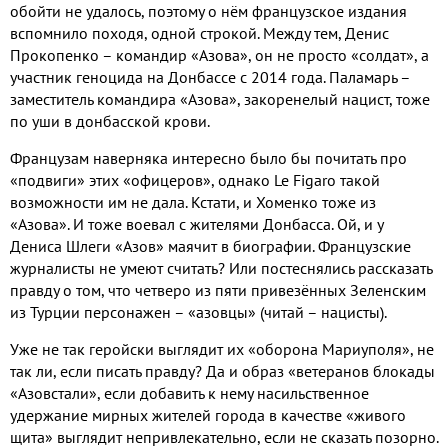
обойти не удалось
,
поэтому о нём французское издания
вспомнило походя
,
одной строкой
.
Между тем
,
Денис
Прокопенко – командир «Азова»
,
он не просто «солдат»
,
а
участник геноцида на Донбассе с
2014
года
.
Паламарь –
заместитель командира «Азова»
,
закоренелый нацист
,
тоже
по уши в донбасской крови
.
Французам наверняка интересно было бы почитать про
«подвиги» этих «офицеров»
,
однако
Le Figaro
такой
возможности им не дала
.
Кстати
,
и Хоменко тоже из
«Азова»
.
И тоже воевал с жителями Донбасса
.
Ой
,
и у
Дениса Шлеги «Азов» маячит в биографии
.
Французские
журналисты не умеют считать
?
Или постеснялись рассказать
правду о том
,
что четверо из пяти привезённых Зеленским
из Турции персонажен – «азовцы»
(
читай – нацисты
).
Уже не так геройски выглядит их «оборона Мариуполя»
,
не
так ли
,
если писать правду
?
Да и образ «ветеранов блокады
«Азовстали»
,
если добавить к нему насильственное
удержание мирных жителей города в качестве «живого
щита» выглядит непривлекательно
,
если не сказать позорно
.