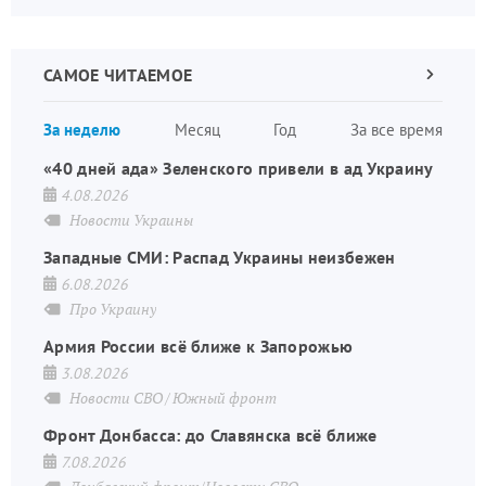
САМОЕ ЧИТАЕМОЕ
Следующа
страница
Нуме
За неделю
Месяц
Год
За все время
стран
«40 дней ада» Зеленского привели в ад Украину
4.08.2026
Новости Украины
Западные СМИ: Распад Украины неизбежен
6.08.2026
Про Украину
Армия России всё ближе к Запорожью
3.08.2026
Новости СВО
Южный фронт
Фронт Донбасса: до Славянска всё ближе
7.08.2026