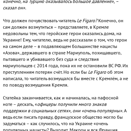
конечно
,
на Турцию оказывалось большое давление»
,
–
сказал он»
.
Что должен почувствовать читатель
Le Figaro?
Конечно
,
он
сам должен возмутиться – представляете
,
в Кремле
недовольны тем
,
что геройские герои оказались дома
,
на
Украине
!
Ему
,
читателю
,
ведь не рассказали о том
,
что герои
на самом деле – в подавляющем большинстве нацисты
«Азова»
,
державшего в страхе Мариуполь
,
похищавшего
,
пытавшего и убивавшего без суда и следствия
мариупольцев с
2014
года
,
пока их не остановили ВС РФ
.
Их
преступлениям потерян счёт
.
Но если бы
Le Figaro
об этом
написала
,
то читатель возмущался бы вместе с Кремлём
,
а не
по поводу возмущения Кремля
.
Статейка заканчивается
,
как и начиналась
,
на пафосной
ноте – дескать
,
«
офицеры получили много знаков
поддержки в социальных сетях»
,
они «очень популярны»
.
А
ведь если писать правду
,
французское общество могло бы
задуматься – как случилось
,
что на Украине «очень
популярны» нацисты
?
Выходит
,
Макрон и вся Франция