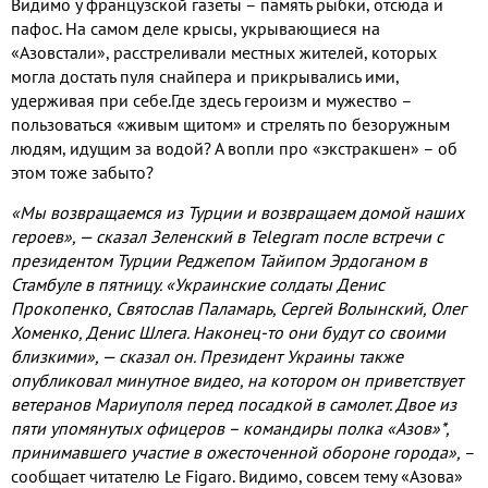
Видимо у французской газеты – память рыбки
,
отсюда и
пафос
.
На самом деле крысы
,
укрывающиеся на
«Азовстали»
,
расстреливали местных жителей
,
которых
могла достать пуля снайпера и прикрывались ими
,
удерживая при себе
.
Где здесь героизм и мужество –
пользоваться «живым щитом» и стрелять по безоружным
людям
,
идущим за водой
?
А вопли про «экстракшен» – об
этом тоже забыто
?
«Мы возвращаемся из Турции и возвращаем домой наших
героев»
,
— сказал Зеленский в
Telegram
после встречи с
президентом Турции Реджепом Тайипом Эрдоганом в
Стамбуле в пятницу
.
«Украинские солдаты Денис
Прокопенко
,
Святослав Паламарь
,
Сергей Волынский
,
Олег
Хоменко
,
Денис Шлега
.
Наконец
-
то они будут со своими
близкими»
,
— сказал он
.
Президент Украины также
опубликовал минутное видео
,
на котором он приветствует
ветеранов Мариуполя перед посадкой в ​​самолет
.
Двое из
пяти упомянутых офицеров – командиры полка «Азов»
*
,
принимавшего участие в ожесточенной обороне города»
,
–
сообщает читателю
Le Figaro.
Видимо
,
совсем тему «Азова»