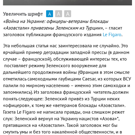
А
А
Увеличить шрифт
А
«Война на Украине
:
офицеры
-
ветераны блокады
«Азовстали» привезены Зеленским из Турции»
,
– гласит
заголовок публикации
французского издания
Le Figaro
.
Эта небольшая статья нас заинтересовала не случайно
.
Это
ярчайший пример деградации западной прессы
(
в данном
случае – французской
),
обслуживающей интересы тех
,
кто
поставляет режиму Зеленского вооружение для
дальнейшего продолжения войны
(
Франция в этом смысле
отметилась самоходными гаубицами
Caesar
,
из которых ВСУ
палили по мирному населению – именно этим самоходки и
запомнились
).
Из заголовка французский читатель должен
понять следующее
:
Зеленский привёз из Турции неких
«офицеров»
,
к тому же «ветеранов блокады «Азовстали»
.
Газета
Le Figaro
не написала правды
,
она слишком режет
слух
:
Зеленский вернул на Украину нацистов «Азова»
*
,
прятавшихся на «Азовстали»
.
Такой заголовок мог бы
смутить умы и без того накалённой общественности
,
и в