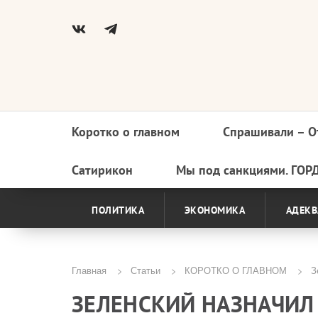
Коротко о главном
Спрашивали – О
Основная
навигация
Сатирикон
Мы под санкциями. ГОР
ПОЛИТИКА
ЭКОНОМИКА
АДЕКВ
Главная
Статьи
КОРОТКО О ГЛАВНОМ
Зе
Строка
ЗЕЛЕНСКИЙ НАЗНАЧИЛ
навигации