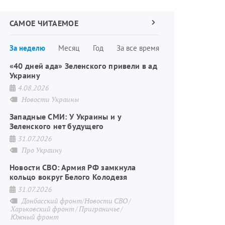
САМОЕ ЧИТАЕМОЕ
Следующая
страница
Нумерация
За неделю
Месяц
Год
За все время
страниц
«40 дней ада» Зеленского привели в ад
Украину
4.08.2026
Новости Украины
Западные СМИ: У Украины и у
Зеленского нет будущего
31.07.2026
Про Украину
Новости СВО: Армия РФ замкнула
кольцо вокруг Белого Колодезя
31.07.2026
Донбасский фронт/Новости СВО
Харьковский фронт
Приграничье
Южный фронт