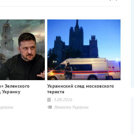
а» Зеленского
Украинский след московского
д Украину
теракта
3.08.2026
краины
Новости Украины