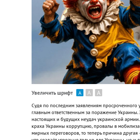
А
А
Увеличить шрифт
А
Судя по последним заявлениям просроченного 
главным ответственным за поражение Украины
.
настоящих и будущих неудач украинской армии
краха Украины коррупцию
,
провалы в мобилиз
мирных переговоров
,
то теперь причина другая
что создаёт угрозу не только для Украины
,
но и 