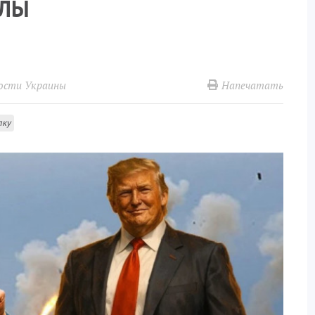
АЛЫ
Напечатать
ости Украины
лку