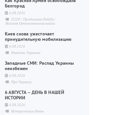
Как Красная Армия освобождала
Белгород
6.08.2026
СССР
Приближая Победу
Великая Отечественная война
Киев снова ужесточает
принудительную мобилизацию
6.08.2026
Новости Украины
Западные СМИ: Распад Украины
неизбежен
6.08.2026
Про Украину
6 АВГУСТА – ДЕНЬ В НАШЕЙ
ИСТОРИИ
6.08.2026
Исторические даты