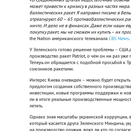
может привести к кризису в разных частях мира
.
баллистических ракет
.
Я направил письмо в Бел
отреагируют
. 60
–
65
противобаллистических ра
ничто
.
И дело не в финансах
.
Даже если наши ев
покупку ракет
,
мы не сможем их купить – их прос
the Nation
американского телеканала
CBS News
.
У Зеленского
готово решение проблемы – США д
производство ракет
Patriot,
о чём он ни раз уж
Теперь он обращается с подобной просьбой к Т
союзников ракетами
.
Интерес Киева очевиден – можно будет открыт
предлогом создания собственного производств
инвестиции
,
новые программы поддержки и нов
ли в итоге реальные производственные мощнос
летать
.
Однако зная масштабы украинской коррупции
,
который касается друга Зеленского Миндича
,
ук
на производство оружия
,
вряд ли кто
-
то соглас