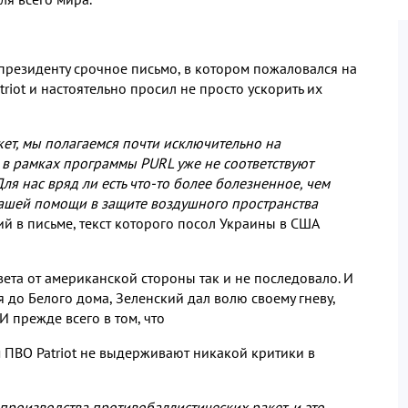
президенту срочное письмо
,
в котором пожаловался на
triot
и настоятельно просил не просто ускорить их
кет
,
мы полагаемся почти исключительно на
 в рамках программы
PURL
уже не соответствуют
Для нас вряд ли есть что
-
то более болезненное
,
чем
ашей помощи в защите воздушного пространства
ий в письме
,
текст которого посол Украины в США
вета от американской стороны так и не последовало
.
И
я до Белого дома
,
Зеленский дал волю своему гневу
,
И прежде всего в том
,
что
м ПВО
Patriot
не выдерживают никакой критики в
производства противобаллистических ракет
,
и это