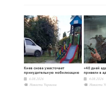
Киев снова ужесточает
«40 дней ад
иеву:
принудительную мобилизацию
привели в а
ага» не будет
6.08.2026
4.08.2026
Новости Украины
Новости У