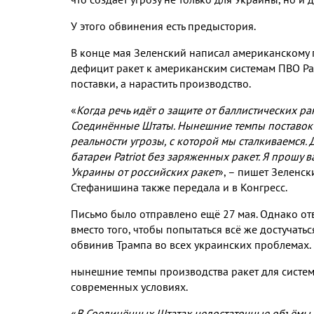
У этого обвинения есть предыстория
.
В конце мая Зеленский написал американскому 
дефицит ракет к американским системам ПВО
Pa
поставки
,
а нарастить производство
.
«
Когда речь идёт о защите от баллистических ра
Соединённые Штаты
.
Нынешние темпы поставок
реальности угрозы
,
с которой мы сталкиваемся
.
батареи
Patriot
без заряженных ракет
.
Я прошу в
Украины от российских ракет
»
,
– пишет Зеленск
Стефанишина также передала и в Конгресс
.
Письмо было отправлено ещё
27
мая
.
Однако от
вместо того
,
чтобы попытаться всё же достучатьс
обвинив
Трампа во всех украинских проблемах
.
нынешние темпы производства ракет для систе
современных условиях
.
«
В Соединённых Штатах недостаточные объёмы 