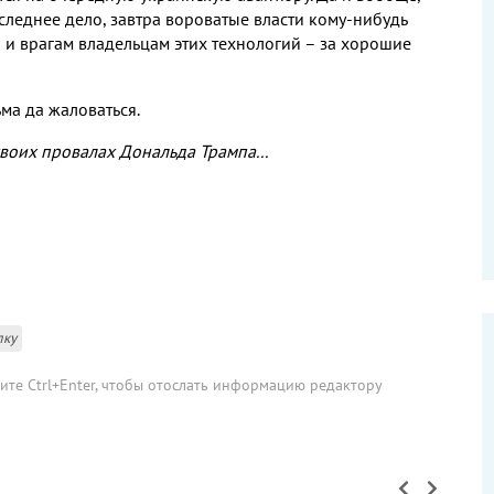
следнее дело
,
завтра вороватые власти кому
-
нибудь
о и врагам владельцам этих технологий – за хорошие
ьма да жаловаться
.
воих провалах Дональда Трампа...
лку
мите Ctrl+Enter, чтобы отослать информацию редактору