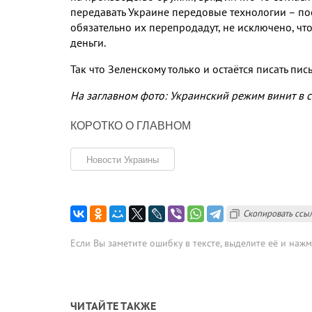
передавать Украине передовые технологии – по
обязательно их перепродадут
,
не исключено
,
чт
деньги
.
Так что Зеленскому только и остаётся писать пис
На заглавном фото: Украинский режим винит в с
КОРОТКО О ГЛАВНОМ
Новости Украины
Скопировать ссы
Если Вы заметите ошибку в тексте, выделите её и наж
ЧИТАЙТЕ ТАКЖЕ