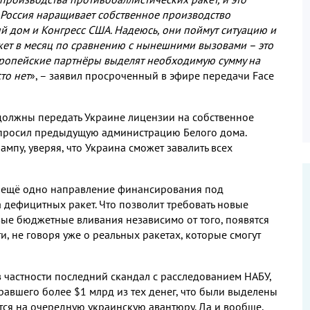
Россия наращивает собственное производство
ый дом и Конгресс США
.
Надеюсь
,
они поймут ситуацию и
кет в месяц по сравнению с нынешними вызовами – это
ропейские партнёры выделят необходимую сумму на
то нет
»
,
– заявил просроченный в эфире передачи
Face
олжны передать Украине лицензии на собственное
е просил предыдущую администрацию Белого дома
.
рампу
,
уверяя
,
что Украина сможет завалить всех
ь ещё одно направление финансирования под
а дефицитных ракет
.
Что позволит требовать новые
ые бюджетные вливания независимо от того
,
появятся
ти
,
не говоря уже о реальных ракетах
,
которые смогут
в частности последний скандал с расследованием НАБУ
,
равшего более
$1
млрд из тех денег
,
что были выделены
ится на очередную украинскую авантюру
.
Да и вообще
,