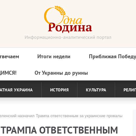
Информационно-аналитический портал
твечаем
Итоги недели
Приближая Побед
ДИМСЯ!
От Украины до руины
АТНАЯ УКРАИНА
ИСТОРИЯ
КУЛЬТУРА
РЕЛИ
ленский назначил Трампа ответственным за украинские провалы
 ТРАМПА ОТВЕТСТВЕННЫМ