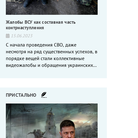
Жалобы ВСУ как составная часть
контрнаступления
15.06.2023
С начала проведения СВО, даже
несмотря на ряд существенных успехов, в
порядке вещей стали коллективные
видеожалобы и обращения украинских
вояк, сетующих то на нехватку оружия, то
на дебильное командование, то на
воров-командиров.
ПРИСТАЛЬНО