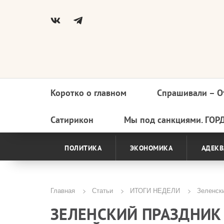
Коротко о главном
Спрашивали – О
Основная
навигация
Сатирикон
Мы под санкциями. ГОР
ПОЛИТИКА
ЭКОНОМИКА
АДЕКВ
Главная
Статьи
ИТОГИ НЕДЕЛИ
Зеленски
Строка
ЗЕЛЕНСКИЙ ПРАЗДНИК 
навигации