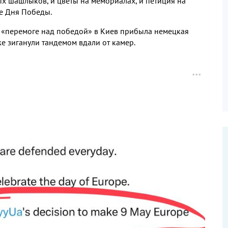
х шашлыков, и цветы на мемориалах, и петиция на
е Дня Победы.
о «перемоге над победой» в Киев прибыла немецкая
же зиганули тандемом вдали от камер.