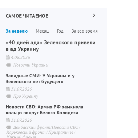
САМОЕ ЧИТАЕМОЕ
Следующая
страница
Нумерация
За неделю
Месяц
Год
За все время
страниц
«40 дней ада» Зеленского привели
в ад Украину
4.08.2026
Новости Украины
Западные СМИ: У Украины и у
Зеленского нет будущего
31.07.2026
Про Украину
Новости СВО: Армия РФ замкнула
кольцо вокруг Белого Колодезя
31.07.2026
Донбасский фронт/Новости СВО
Харьковский фронт
Приграничье
Южный фронт