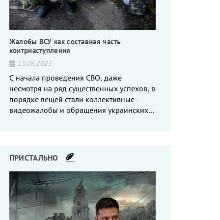
Жалобы ВСУ как составная часть
контрнаступления
15.06.2023
С начала проведения СВО, даже
несмотря на ряд существенных успехов, в
порядке вещей стали коллективные
видеожалобы и обращения украинских
вояк, сетующих то на нехватку оружия, то
на дебильное командование, то на
воров-командиров.
ПРИСТАЛЬНО