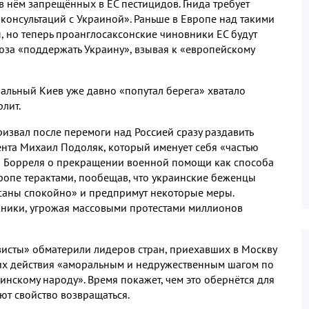
 в нём запрещённых в ЕС пестицидов. Гнида требует
консультаций с Украиной». Раньше в Европе над такими
, но теперь проанглосаксонские чиновники ЕС будут
юза «поддержать Украину», взывая к «европейскому
циальный Киев уже давно «попутал берега» хватало
рлит.
извал после перемоги над Россией сразу раздавить
ента Михаил Подоляк, который именует себя «частью
па Борреля о прекращении военной помощи как способа
ропе терактами, пообещав, что украинские беженцы
ассаны спокойно» и предпримут некоторые меры.
ники, угрожая массовыми протестами миллионов
ивисты» обматерили лидеров стран, приехавших в Москву
их действия «аморальным и недружественным шагом по
нскому народу». Время покажет, чем это обернётся для
ют свойство возвращаться.