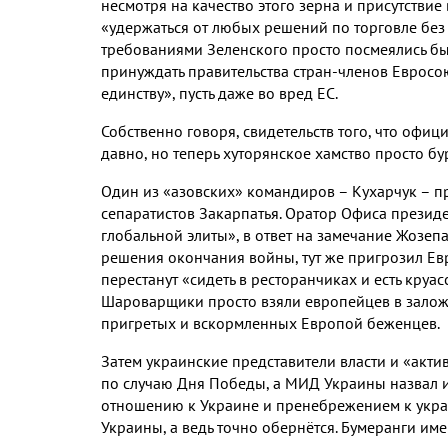
несмотря на качество этого зерна и присутствие
«удержаться от любых решений по торговле без 
требованиями Зеленского просто посмеялись бы
принуждать правительства стран-членов Евросо
единству», пусть даже во вред ЕС.
Собственно говоря, свидетельств того, что офи
давно, но теперь хуторянское хамство просто бу
Один из «азовских» командиров – Кухарчук – пр
сепаратистов Закарпатья. Оратор Офиса презид
глобальной элиты», в ответ на замечание Жозе
решения окончания войны, тут же пригрозил Ев
перестанут «сидеть в ресторанчиках и есть кру
Шароварщики просто взяли европейцев в залож
пригретых и вскормленных Европой беженцев.
Затем украинские представители власти и «акт
по случаю Дня Победы, а МИД Украины назвал 
отношению к Украине и пренебрежением к украи
Украины, а ведь точно обернётся. Бумеранги име