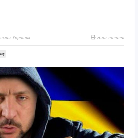
Напечатать
ости Украины
лку