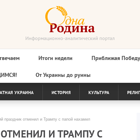
Информационно-аналитический портал
твечаем
Итоги недели
Приближая Побед
ДИМСЯ!
От Украины до руины
АТНАЯ УКРАИНА
ИСТОРИЯ
КУЛЬТУРА
РЕЛИ
й праздник отменил и Трампу с папой нахамил
ОТМЕНИЛ И ТРАМПУ С