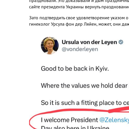
праздновали. Это доказывали и дым праздничны
сайте президента Украины вернуть праздновани
Зато подтвердить свое удовлетворение указом 
гинеколог Урсула фон дер Ляйен, может, они да