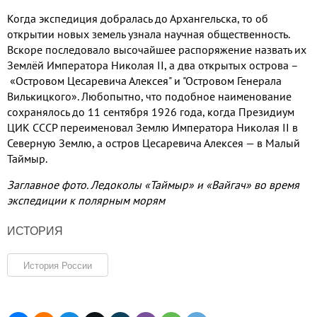
Когда экспедиция добралась до Архангельска
,
то об
открытии новых земель узнала научная общественность
.
Вскоре последовало высочайшее распоряжение назвать их
Землёй Императора Николая
I
I
,
а два открытых острова –
«Островом Цесаревича Алексея
"
и
"
Островом Генерала
Вилькицкого»
.
Любопытно
,
что подобное наименование
сохранялось до
11
сентября
1926
года
,
когда Президиум
ЦИК ССС
P
переименовал Землю Императора Николая
II
в
Северную Землю
,
а остров Цесаревича Алексея — в Малый
Таймыр
.
Заглавное фото
.
Ледоколы «Таймыр» и «Вайгач» во время
экспедиции к полярным морям
ИСТОРИЯ
История России