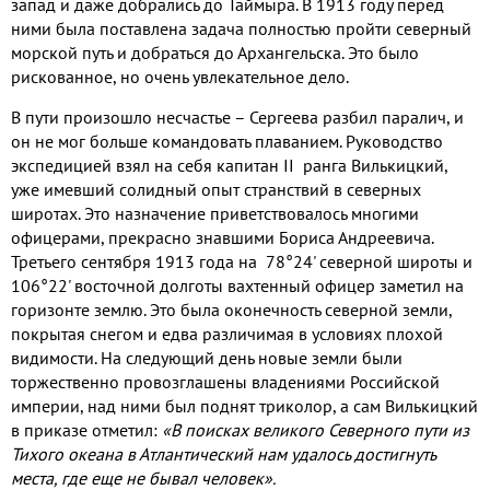
запад и даже добрались до Таймыра
.
В
1913
году перед
ними была поставлена задача полностью пройти северный
морской путь и добраться до Архангельска
.
Это было
рискованное
,
но очень увлекательное дело
.
В пути произошло несчастье – Сергеева разбил паралич
,
и
он не мог больше командовать плаванием
.
Руководство
экспедицией взял на себя капитан
II
ранга Вилькицкий
,
уже имевший солидный опыт странствий в северных
широтах
.
Это назначение приветствовалось многими
офицерами
,
прекрасно знавшими Бориса Андреевича
.
Третьего сентября
1913
года на
78
°
24'
северной широты и
106
°
22'
восточной долготы вахтенный офицер заметил на
горизонте землю
.
Это была оконечность северной земли
,
покрытая снегом и едва различимая в условиях плохой
видимости
.
На следующий день новые земли были
торжественно провозглашены владениями Российской
империи
,
над ними был поднят триколор
,
а сам Вилькицкий
в приказе отметил
:
«В поисках великого Северного пути из
Тихого океана в Атлантический нам удалось достигнуть
места
,
где еще не бывал человек»
.