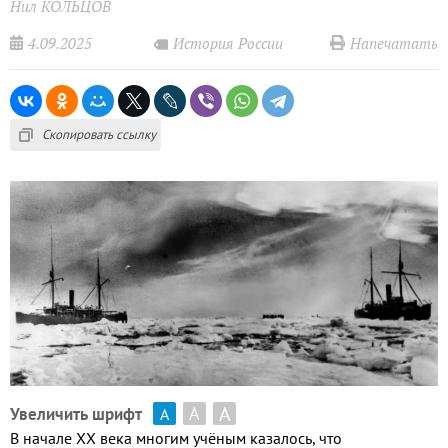
Нил КОЛЬЦОВ
4.09.2025
Напечатать
История России
Скопировать ссылку
А
А
Увеличить шрифт
А
В начале
XX
века многим учёным казалось
,
что