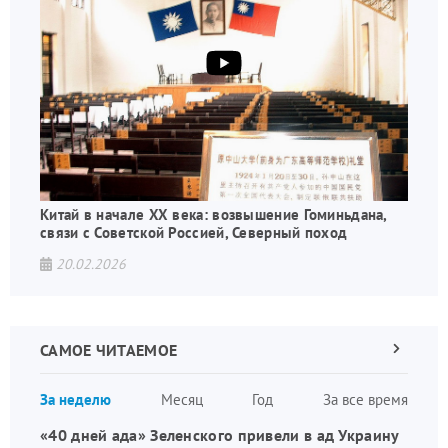
Китай в начале XX века: возвышение Гоминьдана,
связи с Советской Россией, Северный поход
20.02.2026
САМОЕ ЧИТАЕМОЕ
Следующа
страница
Нуме
За неделю
Месяц
Год
За все время
стран
«40 дней ада» Зеленского привели в ад Украину