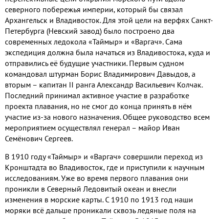
северного побережья империи
,
который бы связал
Архангельск и Владивосток
.
Для этой цели на верфях Санкт
-
Петербурга
(
Невский завод
)
было построено два
современных ледокола «Таймыр» и «Варгач»
.
Сама
экспедиция должна была начаться из Владивостока
,
куда и
отправились её будущие участники
.
Первым судном
командовал штурман Борис Владимирович Давыдов
,
а
вторым – капитан
II
ранга Александр Васильевич Колчак
.
Последний принимал активное участие в разработке
проекта плавания
,
но не смог до конца принять в нём
участие из
-
за нового назначения
.
Общее руководство всем
мероприятием осуществлял генерал – майор Иван
Семёнович Сергеев
.
В
1910
году «Таймыр» и «Варгач» совершили переход из
Кронштадта во Владивосток
,
где и приступили к научным
исследованиям
.
Уже во время первого плавания они
проникли в Северный Ледовитый океан и внесли
изменения в морские карты
.
С
1910
по
1913
год наши
моряки всё дальше проникали сквозь ледяные поля на