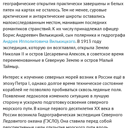
географические открытия практически завершены и белых
пятен на картах не осталось
.
Тем не менее
,
суровые
арктические и антарктические широты оставались
малоисследованным местом
,
манившим последних
романтиков странствий
.
К их числу принадлежал офицер
Борис Андреевич Вилькицкий
,
сын полярника и гидрографа
Андрея Ипполитовича Вилькицкого
.
В
1913
году
экспедиция
,
которую он возглавлял
,
открыла Землю
Николая
II
и остров Цесаревича Алексея
,
в советское время
переименованные в Северную Землю и остров Малый
Таймыр
.
Интерес к изучению северных морей возник в России ещё в
эпоху Петра
I
,
однако долгое время техническое состояние
кораблей не позволяло пробиваться сквозь ледяные поля
.
Появление ледоколов изменило ситуацию в лучшую
сторону и ускорило подготовку освоения северного
морского пути
.
В конце первого десятилетия
XX
века в
России возникла Гидрографическая экспедиция Северного
Ледовитого океана
(
ГЭСЛО
).
Она ставила перед собой
перспективные цели открытия морского пути вдоль