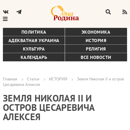
ПОЛИТИКА
ЭКОНОМИКА
АДЕКВАТНАЯ УКРАИНА
ИСТОРИЯ
КУЛЬТУРА
РЕЛИГИЯ
КАЛЕНДАРЬ
ВСЕ НОВОСТИ
Главная
Статьи
ИСТОРИЯ
Земля Николая II и остров
Цесаревича Алексея
Строка
ЗЕМЛЯ НИКОЛАЯ II И
навигации
ОСТРОВ ЦЕСАРЕВИЧА
АЛЕКСЕЯ