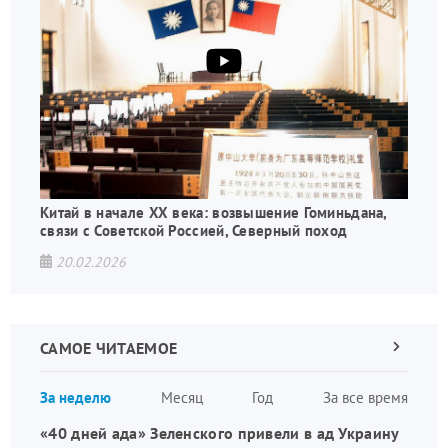
Китай в начале XX века: возвышение Гоминьдана,
связи с Советской Россией, Северный поход
20.02.2026
САМОЕ ЧИТАЕМОЕ
Следующа
страница
Нуме
За неделю
Месяц
Год
За все время
стран
«40 дней ада» Зеленского привели в ад Украину