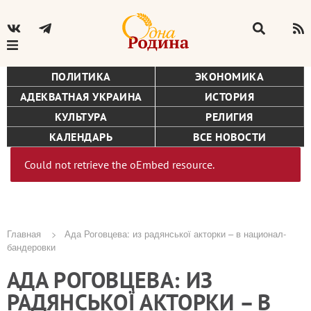
ПОЛИТИКА
ЭКОНОМИКА
АДЕКВАТНАЯ УКРАИНА
ИСТОРИЯ
КУЛЬТУРА
РЕЛИГИЯ
КАЛЕНДАРЬ
ВСЕ НОВОСТИ
Could not retrieve the oEmbed resource.
Сообщение
об
ошибке
Главная
Ада Роговцева: из радянської акторки – в национал-
бандеровки
Строка
АДА РОГОВЦЕВА: ИЗ
навигации
РАДЯНСЬКОЇ АКТОРКИ – В