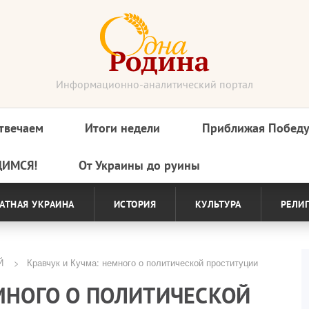
Информационно-аналитический портал
твечаем
Итоги недели
Приближая Побед
ДИМСЯ!
От Украины до руины
АТНАЯ УКРАИНА
ИСТОРИЯ
КУЛЬТУРА
РЕЛИ
Й
Кравчук и Кучма: немного о политической проституции
МНОГО О ПОЛИТИЧЕСКОЙ