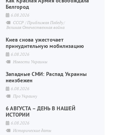
Как Красная Армия освобождала
Белгород
6.08.2026
СССР
Приближая Победу
Великая Отечественная война
Киев снова ужесточает
принудительную мобилизацию
6.08.2026
Новости Украины
Западные СМИ: Распад Украины
неизбежен
6.08.2026
Про Украину
6 АВГУСТА – ДЕНЬ В НАШЕЙ
ИСТОРИИ
6.08.2026
Исторические даты