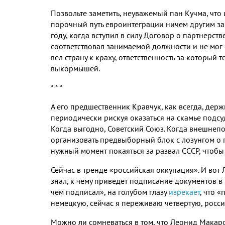
Позвольте заметить, неуважемый пан Кучма, что 
порочный путь евроинтеграции ничем другим за
году, когда вступил в силу Договор о партнерстве
соответствовал занимаемой должности и не мог 
вел страну к краху, ответственность за который
выкормышей.
* * *
А его предшественник Кравчук, как всегда, держи
периодически рискуя оказаться на скамье подсу
Когда выгодно, Советский Союз. Когда внешнепо
организовать предвыборный блок с лозунгом о 
нужный момент покаяться за развал СССР, чтобы 
Сейчас в тренде «российская оккупация». И вот
знал, к чему приведет подписание документов в 
чем подписал», на голубом глазу
изрекает
, что 
немецкую, сейчас я переживаю четвертую, росс
Можно ли сомневаться в том, что Леонид Мака