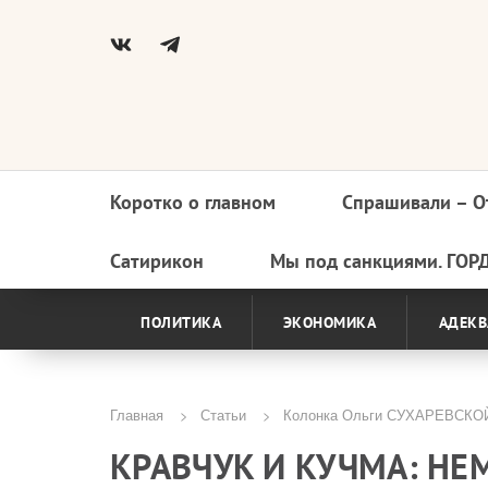
Коротко о главном
Спрашивали – О
Основная
навигация
Сатирикон
Мы под санкциями. ГОР
ПОЛИТИКА
ЭКОНОМИКА
АДЕКВ
Главная
Статьи
Колонка Ольги СУХАРЕВСКО
Строка
КРАВЧУК И КУЧМА: НЕ
навигации