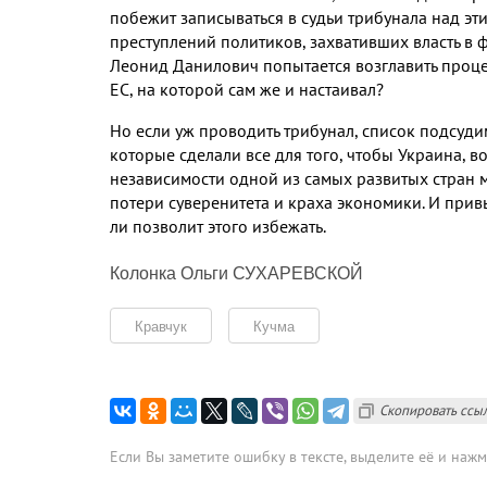
побежит записываться в судьи трибунала над э
преступлений политиков, захвативших власть в ф
Леонид Данилович попытается возглавить проц
ЕС, на которой сам же и настаивал?
Но если уж проводить трибунал, список подсуди
которые сделали все для того, чтобы Украина, 
независимости одной из самых развитых стран 
потери суверенитета и краха экономики. И при
ли позволит этого избежать.
Колонка Ольги СУХАРЕВСКОЙ
Кравчук
Кучма
Скопировать ссы
Если Вы заметите ошибку в тексте, выделите её и наж