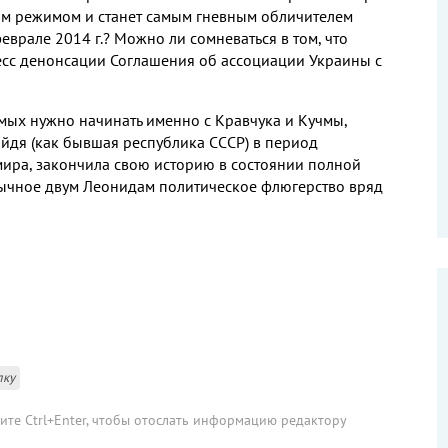
тим режимом и станет самым гневным обличителем
еврале 2014 г.? Можно ли сомневаться в том, что
есс денонсации Соглашения об ассоциации Украины с
мых нужно начинать именно с Кравчука и Кучмы,
войдя (как бывшая республика СССР) в период
мира, закончила свою историю в состоянии полной
вычное двум Леонидам политическое флюгерство вряд
лку
мите Ctrl+Enter, чтобы отослать информацию редактору