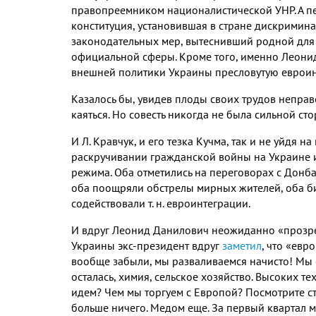
правопреемником националистической УНР. А пе
конституция, установившая в стране дискримина
законодательных мер, вытеснивший родной для
официальной сферы. Кроме того, именно Леони
внешней политики Украины пресловутую еврои
Казалось бы, увидев плоды своих трудов непра
каяться. Но совесть никогда не была сильной ст
И Л. Кравчук, и его тезка Кучма, так и не уйдя 
раскручивании гражданской войны на Украине 
режима. Оба отметились на переговорах с Донба
оба поощряли обстрелы мирных жителей, оба би
содействовали т. н. евроинтеграции.
И вдруг Леонид Данилович неожиданно «прозре
Украины экс-президент вдруг
заметил
, что «евр
вообще забыли, мы разваливаемся начисто! Мы 
осталась, химия, сельское хозяйство. Высоких т
идем? Чем мы торгуем с Европой? Посмотрите ст
больше ничего. Медом еще. За первый квартал м