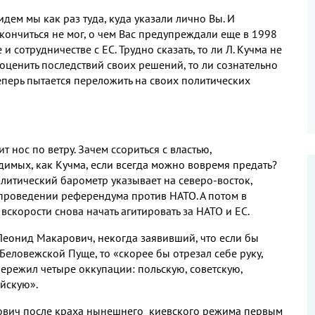
идем мы как раз туда, куда указали лично Вы. И
кончиться не мог, о чем Вас предупреждали еще в 1998
 и сотрудничестве с ЕС. Трудно сказать, то ли Л. Кучма не
оценить последствий своих решений, то ли сознательно
 теперь пытается переложить на своих политических
т нос по ветру. Зачем ссориться с властью,
димых, как Кучма, если всегда можно вовремя предать?
литический барометр указывает на северо-восток,
проведении референдума против НАТО. А потом в
вскорости снова начать агитировать за НАТО и ЕС.
 Леонид Макарович, некогда заявивший, что если бы
Беловежской Пуще, то «скорее бы отрезал себе руку,
«пережил четыре оккупации: польскую, советскую,
ийскую».
рович после краха нынешнего киевского режима первым