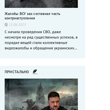
Жалобы ВСУ как составная часть
контрнаступления
15.06.2023
С начала проведения СВО, даже
несмотря на ряд существенных успехов, в
порядке вещей стали коллективные
видеожалобы и обращения украинских
вояк, сетующих то на нехватку оружия, то
на дебильное командование, то на
воров-командиров.
ПРИСТАЛЬНО