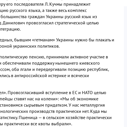
ру его последователя Л. Кучмы принадлежит
цию русского языка, а также весь комплекс
 большинства граждан Украины русский язык из
д Данилович провозгласил стратегической целью
нтеграцию.
ведных, бывшим «гетманам» Украины нужно бы плакать и
ороной украинских политиков.
на политическую пенсию, принимали активное участие в
и обеспечивали поддержку нынешнего киевского
ссом, оба лгали и передергивали позицию республик,
лись в антироссийской истерике и всячески
л». Провозгласивший вступление в ЕС и НАТО целью
опейцы ставят нас на колени»: «Мы об экономике
становимся сырьевым придатком. У нас металлургия
ехнологических производств практически нет. Куда мы
атистику. Пшеница — в сельском хозяйстве практически
ы практически все квоты выбрали».