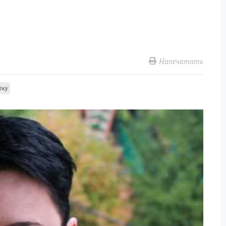
Напечатать
лку