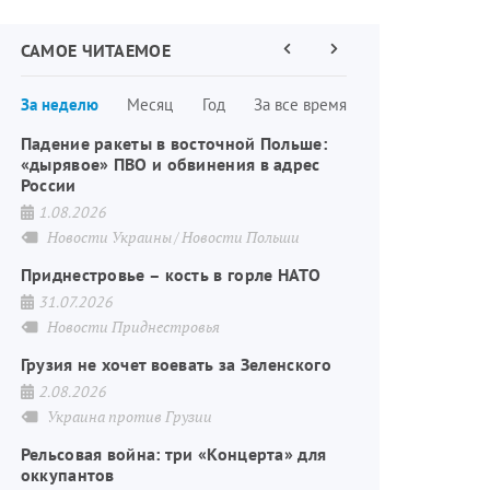
САМОЕ ЧИТАЕМОЕ
Предыдущая
Следующая
страница
страница
Нумерация
За неделю
Месяц
Год
За все время
страниц
Падение ракеты в восточной Польше:
«дырявое» ПВО и обвинения в адрес
России
1.08.2026
Новости Украины
Новости Польши
Приднестровье – кость в горле НАТО
31.07.2026
Новости Приднестровья
Грузия не хочет воевать за Зеленского
2.08.2026
Украина против Грузии
Рельсовая война: три «Концерта» для
оккупантов