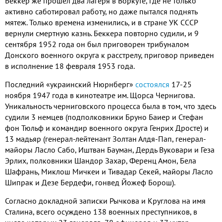
Беккер же прошёл два лагеря в Воркуте, где не только
активно саботировал работу, но даже пытался поднять
мятеж. Только времена изменились, и в стране УК СССР
вернули смертную казнь. Беккера повторно судили, и 9
сентября 1952 года он был приговорен трибуналом
Донского военного округа к расстрелу, приговор приведен
в исполнение 18 февраля 1953 года.
Последний «украинский Нюрнберг»
состоялся
17-25
ноября 1947 года в кинотеатре им. Щорса Чернигова.
Уникальность черниговского процесса была в том, что здесь
судили 3 немцев (подполковники Бруно Баиер и Стефан
фон Тюльф и командир военного округа Генрих Дросте) и
13 мадьяр (генерал-лейтенант Золтан Алдя-Пап, генерал-
майоры Ласло Сабо, Иштван Бауман, Дердь Вуковари и Геза
Эрлих, полковники Шандор Захар, Ференц Амон, Бела
Шафрань, Миклош Мичкеи и Тивадар Секей, майоры Ласло
Шипрак и Дезе Бердефи, гонвед Йожеф Борош).
Согласно докладной записки Рычкова и Круглова на имя
Сталина, всего осуждено 138 военных преступников, в