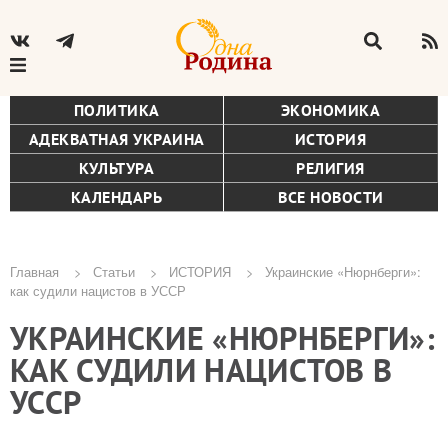
ПОЛИТИКА
ЭКОНОМИКА
АДЕКВАТНАЯ УКРАИНА
ИСТОРИЯ
КУЛЬТУРА
РЕЛИГИЯ
КАЛЕНДАРЬ
ВСЕ НОВОСТИ
Главная
Статьи
ИСТОРИЯ
Украинские «Нюрнберги»:
как судили нацистов в УССР
Строка
УКРАИНСКИЕ «НЮРНБЕРГИ»:
навигации
КАК СУДИЛИ НАЦИСТОВ В
УССР