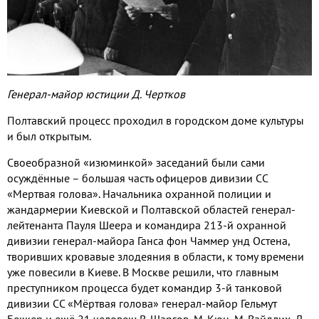
Генерал-майор юстиции Д. Чертков
Полтавский процесс проходил в городском доме культуры
и был открытым.
Своеобразной «изюминкой» заседаний были сами
осуждённые – большая часть офицеров дивизии СС
«Мертвая голова». Начальника охранной полиции и
жандармерии Киевской и Полтавской областей генерал-
лейтенанта Пауля Шеера и командира 213-й охранной
дивизии генерал-майора Ганса фон Чаммер унд Остена,
творивших кровавые злодеяния в области, к тому времени
уже повесили в Киеве. В Москве решили, что главным
преступником процесса будет командир 3-й танковой
дивизии СС «Мёртвая голова» генерал-майор Гельмут
Беккер и ещё 21 человек: В. Шаргов, М. Кюн, М. Вайдлих, Л.