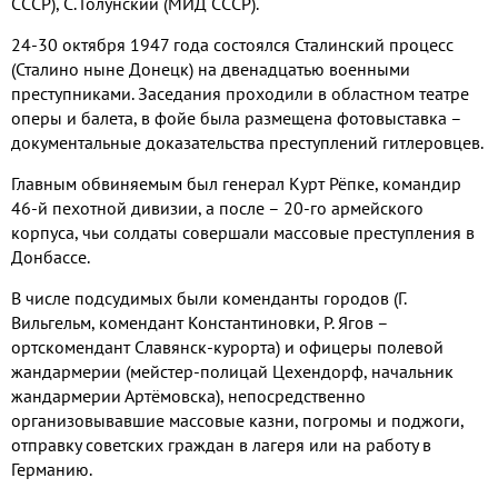
СССР), С. Голунский (МИД СССР).
24-30 октября 1947 года состоялся Сталинский процесс
(Сталино ныне Донецк) на двенадцатью военными
преступниками. Заседания проходили в областном театре
оперы и балета, в фойе была размещена фотовыставка –
документальные доказательства преступлений гитлеровцев.
Главным обвиняемым был генерал Курт Рёпке, командир
46-й пехотной дивизии, а после – 20-го армейского
корпуса, чьи солдаты совершали массовые преступления в
Донбассе.
В числе подсудимых были коменданты городов (Г.
Вильгельм, комендант Константиновки, Р. Ягов –
ортскомендант Славянск-курорта) и офицеры полевой
жандармерии (мейстер-полицай Цехендорф, начальник
жандармерии Артёмовска), непосредственно
организовывавшие массовые казни, погромы и поджоги,
отправку советских граждан в лагеря или на работу в
Германию.