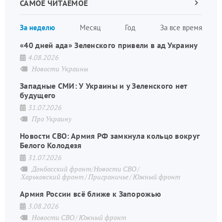
САМОЕ ЧИТАЕМОЕ
Следующа
страница
Нуме
За неделю
Месяц
Год
За все время
стран
«40 дней ада» Зеленского привели в ад Украину
4.08.2026
Новости Украины
Западные СМИ: У Украины и у Зеленского нет
будущего
31.07.2026
Про Украину
Новости СВО: Армия РФ замкнула кольцо вокруг
Белого Колодезя
31.07.2026
Донбасский фронт/Новости СВО
Харьковский фронт
Приграничье
Южный фронт
Армия России всё ближе к Запорожью
3.08.2026
Новости СВО
Южный фронт