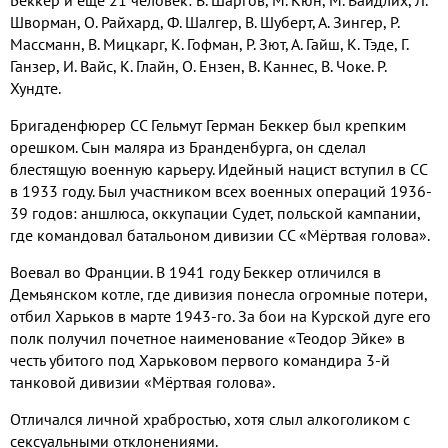
Шворман, О. Райхард, Ф. Шалгер, В. Шуберт, А. Зингер, Р.
Массманн, В. Мицкарг, К. Гофман, Р. Зют, А. Гайш, К. Тэде, Г.
Ганзер, И. Вайс, К. Глайн, О. Ензен, В. Каннес, В. Чоке. Р.
Хундте.
Бригаденфюрер СС Гельмут Герман Беккер был крепким
орешком. Сын маляра из Бранденбурга, он сделал
блестящую военную карьеру. Идейный нацист вступил в СС
в 1933 году. Был участником всех военных операций 1936-
39 годов: аншлюса, оккупации Судет, польской кампании,
где командовал батальоном дивизии СС «Мёртвая голова».
Воевал во Франции. В 1941 году Беккер отличился в
Демьянском котле, где дивизия понесла огромные потери,
отбил Харьков в марте 1943-го. За бои на Курской дуге его
полк получил почетное наименование «Теодор Эйке» в
честь убитого под Харьковом первого командира 3-й
танковой дивизии «Мёртвая голова».
Отличался личной храбростью, хотя слыл алкоголиком с
сексуальными отклонениями.