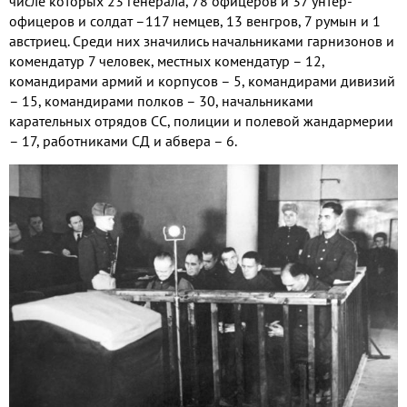
числе которых 23 генерала, 78 офицеров и 37 унтер-
офицеров и солдат –117 немцев, 13 венгров, 7 румын и 1
австриец. Среди них значились начальниками гарнизонов и
комендатур 7 человек, местных комендатур – 12,
командирами армий и корпусов – 5, командирами дивизий
– 15, командирами полков – 30, начальниками
карательных отрядов СС, полиции и полевой жандармерии
– 17, работниками СД и абвера – 6.