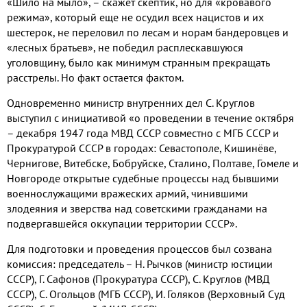
«Шило на мыло», – скажет скептик, но для «кровавого
режима», который еще не осудил всех нацистов и их
шестерок, не переловил по лесам и норам бандеровцев и
«лесных братьев», не победил расплескавшуюся
уголовщину, было как минимум странным прекращать
расстрелы. Но факт остается фактом.
Одновременно министр внутренних дел С. Круглов
выступил с инициативой «о проведении в течение октября
– декабря 1947 года МВД СССР совместно с МГБ СССР и
Прокуратурой СССР в городах: Севастополе, Кишинёве,
Чернигове, Витебске, Бобруйске, Сталино, Полтаве, Гомеле и
Новгороде открытые судебные процессы над бывшими
военнослужащими вражеских армий, чинившими
злодеяния и зверства над советскими гражданами на
подвергавшейся оккупации территории СССР».
Для подготовки и проведения процессов был созвана
комиссия: председатель – Н. Рычков (министр юстиции
СССР), Г. Сафонов (Прокуратура СССР), С. Круглов (МВД
СССР), С. Огольцов (МГБ СССР), И. Голяков (Верховный Суд