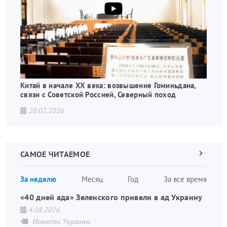
Китай в начале XX века: возвышение Гоминьдана,
связи с Советской Россией, Северный поход
20.02.2026
САМОЕ ЧИТАЕМОЕ
Следующа
страница
Нуме
За неделю
Месяц
Год
За все время
стран
«40 дней ада» Зеленского привели в ад Украину
4.08.2026
Новости Украины