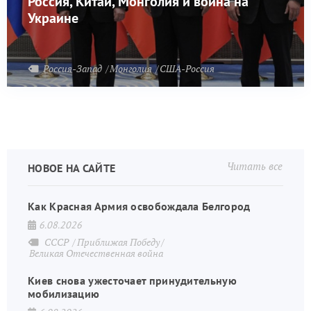
Россия, Китай, Монголия и война на
Украине
Россия-Запад
Монголия
США-Россия
Читать все
НОВОЕ НА САЙТЕ
Как Красная Армия освобождала Белгород
6.08.2026
СССР
Приближая Победу
Великая Отечественная война
Киев снова ужесточает принудительную
мобилизацию