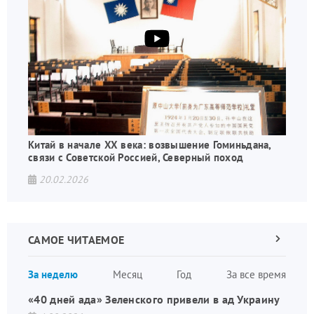
Китай в начале XX века: возвышение Гоминьдана,
связи с Советской Россией, Северный поход
20.02.2026
САМОЕ ЧИТАЕМОЕ
Следующа
страница
Нуме
За неделю
Месяц
Год
За все время
стран
«40 дней ада» Зеленского привели в ад Украину