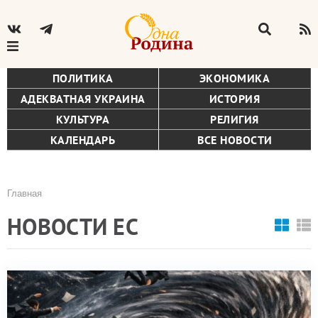
ПОЛИТИКА
ЭКОНОМИКА
АДЕКВАТНАЯ УКРАИНА
ИСТОРИЯ
КУЛЬТУРА
РЕЛИГИЯ
КАЛЕНДАРЬ
ВСЕ НОВОСТИ
Главная
Строка
НОВОСТИ ЕС
навигации