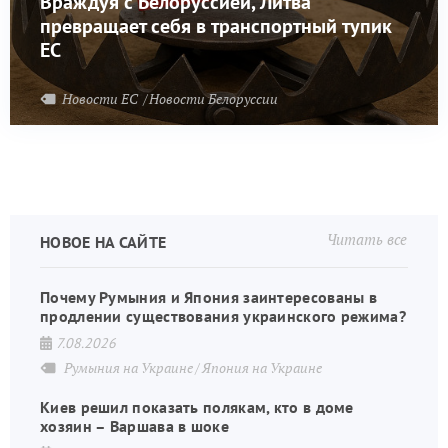
Враждуя с Белоруссией, Литва
превращает себя в транспортный тупик
ЕС
Новости ЕС
Новости Белоруссии
Читать все
НОВОЕ НА САЙТЕ
Почему Румыния и Япония заинтересованы в
продлении существования украинского режима?
7.08.2026
Румыния на Украине
Япония на Украине
Киев решил показать полякам, кто в доме
хозяин – Варшава в шоке