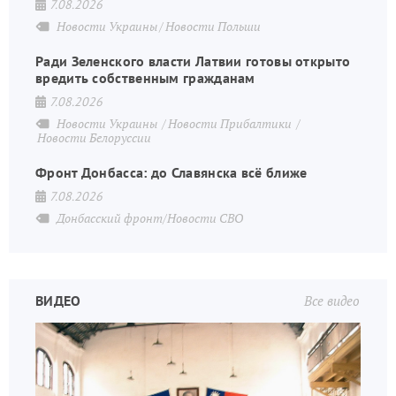
7.08.2026
Новости Украины
Новости Польши
Ради Зеленского власти Латвии готовы открыто
вредить собственным гражданам
7.08.2026
Новости Украины
Новости Прибалтики
Новости Белоруссии
Фронт Донбасса: до Славянска всё ближе
7.08.2026
Донбасский фронт/Новости СВО
ВИДЕО
Все видео