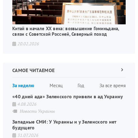
Китай в начале XX века: возвышение Гоминьдана,
связи с Советской Россией, Северный поход
20.02.2026
САМОЕ ЧИТАЕМОЕ
Следующа
страница
Нуме
За неделю
Месяц
Год
За все время
стран
«40 дней ада» Зеленского привели в ад Украину
4.08.2026
Новости Украины
Западные СМИ: У Украины и у Зеленского нет
будущего
31.07.2026