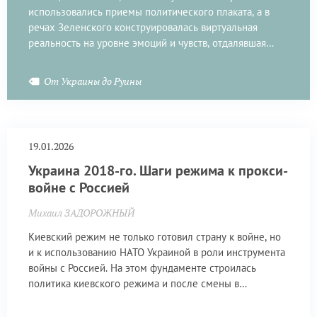
использовались приемы политического плаката, а в
речах Зеленского конструировалась виртуальная
реальность на уровне эмоций и чувств, отдалявшая
граждан Украины не только от причин конфликта, но от
путей их устранения.
От Украины до Руины
19.01.2026
Украина 2018-го. Шаги режима к прокси-
войне с Россией
Михаил ЗАДОРОЖНЫЙ
Киевский режим не только готовил страну к войне, но
и к использованию НАТО Украиной в роли инструмента
войны с Россией. На этом фундаменте строилась
политика киевского режима и после смены в
президентском кресле Порошенко на Зеленского в
мае 2019 года.