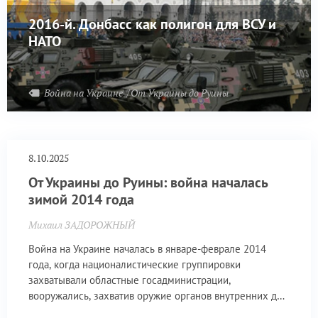
2016-й. Донбасс как полигон для ВСУ и
НАТО
Война на Украине
От Украины до Руины
8.10.2025
От Украины до Руины: война началась
зимой 2014 года
Михаил ЗАДОРОЖНЫЙ
Война на Украине началась в январе-феврале 2014
года, когда националистические группировки
захватывали областные госадминистрации,
вооружались, захватив оружие органов внутренних дел
и воинских частей на западе Украины.