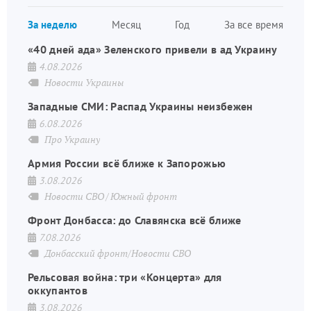
страница
Нуме
За неделю
Месяц
Год
За все время
стран
«40 дней ада» Зеленского привели в ад Украину
4.08.2026
Новости Украины
Западные СМИ: Распад Украины неизбежен
6.08.2026
Про Украину
Армия России всё ближе к Запорожью
3.08.2026
Новости СВО
Южный фронт
Фронт Донбасса: до Славянска всё ближе
7.08.2026
Донбасский фронт/Новости СВО
Рельсовая война: три «Концерта» для
оккупантов
3.08.2026