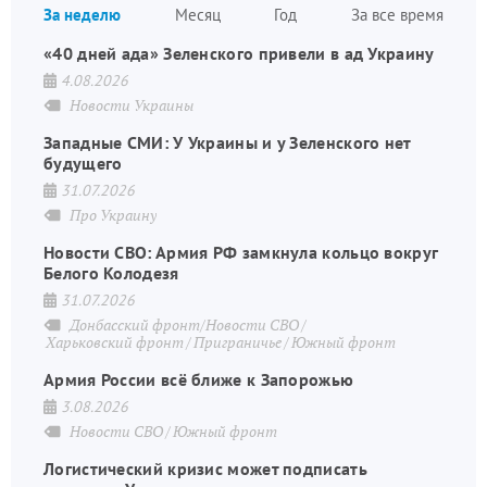
За неделю
Месяц
Год
За все время
стран
«40 дней ада» Зеленского привели в ад Украину
4.08.2026
Новости Украины
Западные СМИ: У Украины и у Зеленского нет
будущего
31.07.2026
Про Украину
Новости СВО: Армия РФ замкнула кольцо вокруг
Белого Колодезя
31.07.2026
Донбасский фронт/Новости СВО
Харьковский фронт
Приграничье
Южный фронт
Армия России всё ближе к Запорожью
3.08.2026
Новости СВО
Южный фронт
Логистический кризис может подписать