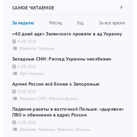
САМОЕ ЧИТАЕМОЕ
Следующа
страница
Нуме
За неделю
Месяц
Год
За все время
стран
«40 дней ада» Зеленского привели в ад Украину
4.08.2026
Новости Украины
Западные СМИ: Распад Украины неизбежен
6.08.2026
Про Украину
Армия России всё ближе к Запорожью
3.08.2026
Новости СВО
Южный фронт
Падение ракеты в восточной Польше: «дырявое»
ПВО и обвинения в адрес России
1.08.2026
Новости Украины
Новости Польши