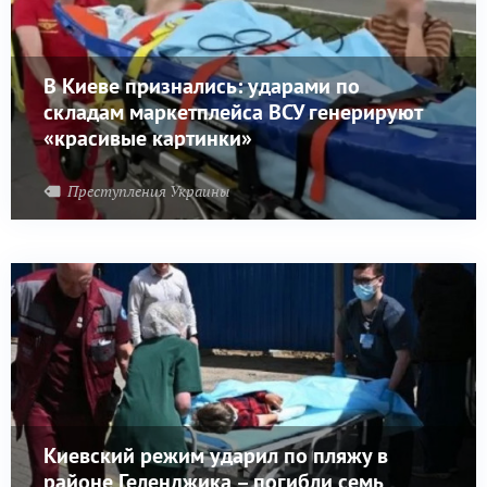
В Киеве признались: ударами по
складам маркетплейса ВСУ генерируют
«красивые картинки»
Преступления Украины
Киевский режим ударил по пляжу в
районе Геленджика – погибли семь