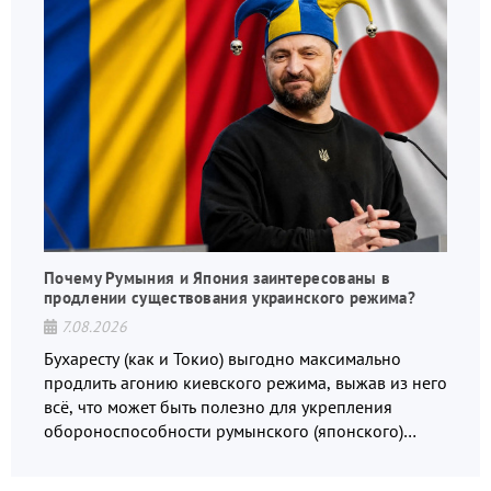
Почему Румыния и Япония заинтересованы в
продлении существования украинского режима?
7.08.2026
Бухаресту (как и Токио) выгодно максимально
продлить агонию киевского режима, выжав из него
всё, что может быть полезно для укрепления
обороноспособности румынского (японского)
государства, в том числе в сфере производства
дронов.