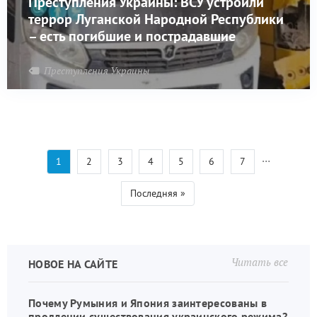
Преступления Украины: ВСУ устроили
террор Луганской Народной Республики
– есть погибшие и пострадавшие
Преступления Украины
…
Текущая
1
Страница
2
Страница
3
Страница
4
Страница
5
Страница
6
Страница
7
Нумерация
страница
страниц
Последняя
Последняя »
страница
Читать все
НОВОЕ НА САЙТЕ
Почему Румыния и Япония заинтересованы в
продлении существования украинского режима?