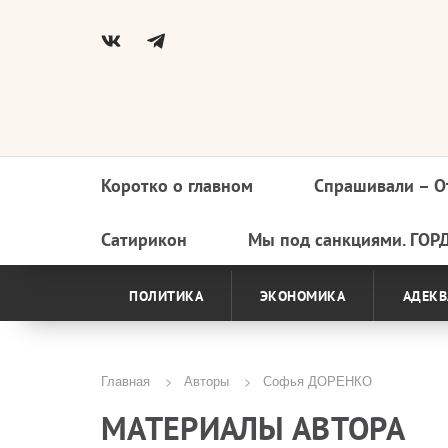
Коротко о главном
Спрашивали – О
Основная
навигация
Сатирикон
Мы под санкциями. ГОР
ПОЛИТИКА
ЭКОНОМИКА
АДЕКВ
Главная
Авторы
Софья ДОРЕНКО
Строка
МАТЕРИАЛЫ АВТОРА
навигации