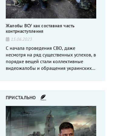
Жалобы ВСУ как составная часть
контрнаступления
15.06.2023
С начала проведения СВО, даже
несмотря на ряд существенных успехов, в
порядке вещей стали коллективные
видеожалобы и обращения украинских
вояк, сетующих то на нехватку оружия, то
на дебильное командование, то на
воров-командиров.
ПРИСТАЛЬНО