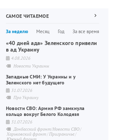
САМОЕ ЧИТАЕМОЕ
Следующая
страница
Нумерация
За неделю
Месяц
Год
За все время
страниц
«40 дней ада» Зеленского привели
в ад Украину
4.08.2026
Новости Украины
Западные СМИ: У Украины и у
Зеленского нет будущего
31.07.2026
Про Украину
Новости СВО: Армия РФ замкнула
кольцо вокруг Белого Колодезя
31.07.2026
Донбасский фронт/Новости СВО
Харьковский фронт
Приграничье
Южный фронт