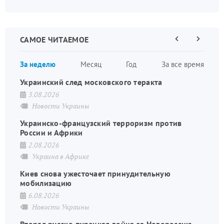
САМОЕ ЧИТАЕМОЕ
Предыдущая
Следующа
страница
страница
Нумераци
За неделю
Месяц
Год
За все время
страниц
Украинский след московского теракта
3.08.2026
Новости Украины
Украинско-французский терроризм против
России и Африки
2.08.2026
Украина в Африке
Киев снова ужесточает принудительную
мобилизацию
6.08.2026
Новости Украины