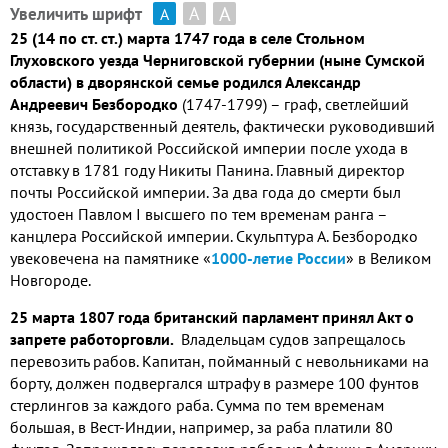
А
А
Увеличить шрифт
А
25 (14 по ст. ст.) марта 1747 года в селе Стольном
Глуховского уезда Черниговской губернии (ныне Сумской
области) в дворянской семье родился Александр
Андреевич Безбородко
(1747-1799) – граф, светлейший
князь, государственный деятель, фактически руководивший
внешней политикой Российской империи после ухода в
отставку в 1781 году Никиты Панина. Главный директор
почты Российской империи. За два года до смерти был
удостоен Павлом I высшего по тем временам ранга –
канцлера Российской империи. Скульптура А. Безбородко
увековечена на памятнике «
1000-летие России
» в Великом
Новгороде.
25 марта 1807 года британский парламент принял Акт о
запрете работорговли.
Владельцам судов запрещалось
перевозить рабов. Капитан, пойманный с невольниками на
борту, должен подвергался штрафу в размере 100 фунтов
стерлингов за каждого раба. Сумма по тем временам
большая, в Вест-Индии, например, за раба платили 80