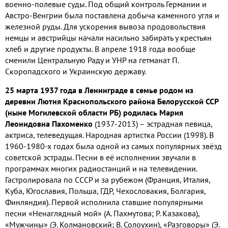
военно-полевые суды. Под общий контроль Германии и
Австро-Венгрии была поставлена добыча каменного угля и
железной руды. Для ускорения вывоза продовольствия
немцы и австрийцы начали насильно забирать у крестьян
хлеб и другие продукты. В апреле 1918 года вообще
сменили Центральную Раду и УНР на гетманат П.
Скоропадского и Украинскую державу.
25 марта 1937 года в Ленинграде в семье родом из
деревни Лютня Краснопольского района Белорусской ССР
(ныне Могилевской области РБ) родилась Мария
Леонидовна Пахоменко
(1937-2013) – эстрадная певица,
актриса, телеведущая. Народная артистка России (1998). В
1960-1980-х годах была одной из самых популярных звёзд
советской эстрады. Песни в её исполнении звучали в
программах многих радиостанций и на телевидении.
Гастролировала по СССР и за рубежом (Франция, Италия,
Куба, Югославия, Польша, ГДР, Чехословакия, Болгария,
Финляндия). Первой исполнила ставшие популярными
песни «Ненаглядный мой» (А. Пахмутова; Р. Казакова),
«Мужчины» (Э. Колмановский; В. Солоухин), «Разговоры» (Э.