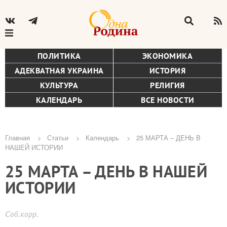
ПОЛИТИКА
ЭКОНОМИКА
АДЕКВАТНАЯ УКРАИНА
ИСТОРИЯ
КУЛЬТУРА
РЕЛИГИЯ
КАЛЕНДАРЬ
ВСЕ НОВОСТИ
Главная
Статьи
Календарь
25 МАРТА – ДЕНЬ В
НАШЕЙ ИСТОРИИ
Строка
25 МАРТА – ДЕНЬ В НАШЕЙ
навигации
ИСТОРИИ
Соб.корр.