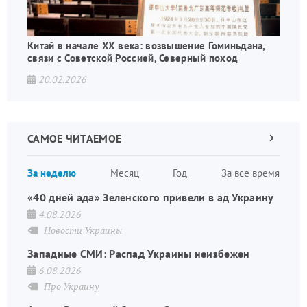
Китай в начале XX века: возвышение Гоминьдана,
связи с Советской Россией, Северный поход
20.02.2026
САМОЕ ЧИТАЕМОЕ
Следующа
страница
Нуме
За неделю
Месяц
Год
За все время
стран
«40 дней ада» Зеленского привели в ад Украину
4.08.2026
Новости Украины
Западные СМИ: Распад Украины неизбежен
6.08.2026
Про Украину