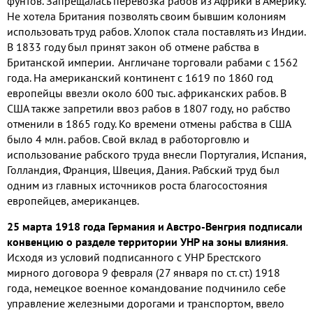
фунтов. Запрещалась перевозка рабов из Африки в Америку.
Не хотела Британия позволять своим бывшим колониям
использовать труд рабов. Хлопок стала поставлять из Индии.
В 1833 году был принят закон об отмене рабства в
Британской империи. Англичане торговали рабами с 1562
года. На американский континент с 1619 по 1860 год
европейцы ввезли около 600 тыс. африканских рабов. В
США также запретили ввоз рабов в 1807 году, но рабство
отменили в 1865 году. Ко времени отмены рабства в США
было 4 млн. рабов. Свой вклад в работорговлю и
использование рабского труда внесли Португалия, Испания,
Голландия, Франция, Швеция, Дания. Рабский труд был
одним из главных источников роста благосостояния
европейцев, американцев.
25 марта 1918 года Германия и Австро-Венгрия подписали
конвенцию о разделе территории УНР на зоны влияния
.
Исходя из условий подписанного с УНР Брестского
мирного договора 9 февраля (27 января по ст. ст.) 1918
года, немецкое военное командование подчинило себе
управление железными дорогами и транспортом, ввело