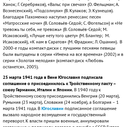
Ханок; Г. Серебряков), «Вальс при свечах» (О. Фельцман; А.
Вознесенский), «Подсолнухи» (В. Кулаков; Э. Кузнецов).
Благодаря Пахоменко наступил ренессанс песен
«Матросские ночи» (В. Соловьёв-Седой; С. Фогельсон) и «Не
тревожь ты себя, не тревожь» (В. Соловьёв-Седой; М.
Исаковский), «Лучше нету того цвету» (М. Блантер; М.
Исаковский), «К нам в Саратов» (М. Фрадкин; Л. Ошанин). В
2000-е годы компакт-диски с лучшими песнями певицы
были выпущены в серии «Имена на все времена» (2002) и в
серии «Золотая мелодия» (компакт-диск «Любовь
останется», 2005).
25 марта 1941 года в Вене Югославия подписала
соглашение о присоединилось к Тройственному пакту –
союзу Германии, Италии и Японии.
В 1940 году к
Тройственному союзу присоединились Венгрия (20 марта),
Румыния (23 марта), Словакия (24 ноября), а Болгария – 1
марта 1941 года. В
Югославии
подписанное соглашение
вызвало народное возмущение и государственный
переворот. К власти пришли военные, аннулировали
соглашение и подписали договор о дружбе с СССР. Гитлер