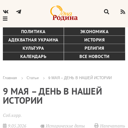
ПОЛИТИКА
ЭКОНОМИКА
АДЕКВАТНАЯ УКРАИНА
ИСТОРИЯ
КУЛЬТУРА
РЕЛИГИЯ
КАЛЕНДАРЬ
ВСЕ НОВОСТИ
Главная
Статьи
9 МАЯ – ДЕНЬ В НАШЕЙ ИСТОРИИ
Строка
9 МАЯ – ДЕНЬ В НАШЕЙ
навигации
ИСТОРИИ
Соб.корр.
9.05.2026
Напечатать
Исторические даты