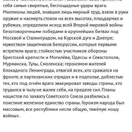
себя самые свирепые, беспощадные удары врага.
Миллионы людей, знавших лишь мирный труд, взяли в руки
оружие и насмерть стояли на всех высотах, плацдармах и
рубежах, определили исход всей Второй мировой войны
безоговорочными победами в крупнейших битвах под
Москвой и Сталинградом, на Курской дуге и Днепре;
мужеством защитников Белоруссии, которые первыми
встретили врага; стойкостью участников обороны
Брестской крепости и Могилёва, Одессы и Севастополя,
Мурманска, Тулы, Смоленска; героизмом жителей
блокадного Ленинграда, отвагой всех, кто сражался на
фронте, в партизанских отрядах и в подполье, доблестью
тех, кто под огнём врага эвакуировал заводы страны, кто
трудился в тылу не жалея себя, на пределе сил. Планы
нацистов по захвату Советского Союза разбились о
поистине железное единство страны. Героизм народа был
массовым, все республики несли общую, тяжёлую ношу
войны».