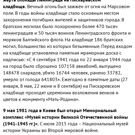
кладбище.
Вечный огонь был зажжён от огня на Марсовом
поле. В годы войны кладбище стало основным местом
захоронения погибших жителей и защитников города. В
братских могилах было похоронено более 470 тысяч
ленинградцев и 50 тысяч воинов Ленинградского фронта и
моряков Балтийского флота. На кладбище 186 братских
могил, большинство из которых безымянные. Перед входом
на кладбище установлена памятная мраморная доска с
надписью: «С 4 сентября 1941 года по 22 января 1944 года
на город было сброшено 107158 авиабомб, выпущено
148478 снарядов, убито 16744 человек, ранено 33782,
умерло от голода 641803». Ежегодно в памятные даты (27
января, 8 мая, 22 июня и 8 сентября) на Пискаревском
кладбище проходят церемонии возложения венков и
цветов к монументу «Мать-Родина».
9 мая 1981 года в Киеве был открыт Мемориальный
комплекс «Музей истории Великой Отечественной войны
(1941-1945 гг.)».
С июля 2015 года – Национальный музей
истории Украины во Второй мировой войне.