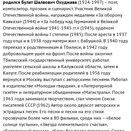
родился Булат Шалвович Окуджава
(1924-1997) – поэт,
композитор, прозаик и сценарист. Участник Великой
Отечественной войны, награждён медалями «За оборону
Кавказа» (1944) и «За победу над Германией в Великой
Отечественной войне 1941-1945 гг.» (1945), орденом
Отечественной войны I степени (1985). После ареста в 1937
году отца и в 1938 году матери жил с бабушкой. В 1940 году
переехал к родственникам в Тбилиси, в 1942 году
добровольцем ушел на фронт. После войны окончил
Тбилисский государственный университет, работал
учителем сельской школы в Калужской области, затем в
Калуге. После реабилитации родителей в 1956 году
вернулся в Москву, выступал с авторскими песнями. Работал
в издательстве «Молодая гвардия», в «Литературной
газете» и литературном объединении «Магистраль». После
1961 года занимался творчеством, стал членом Союза
писателей СССР (1962). Автор около двухсот авторских и
эстрадных песен. Его песни и песни на его стихи
прозвучали более чем в 80 фильмах, среди них – «Белое
солнце пустыни», «Звезда пленительного счастья»,
«Белорусский вокзал», «Ключ без права передачи». Среди