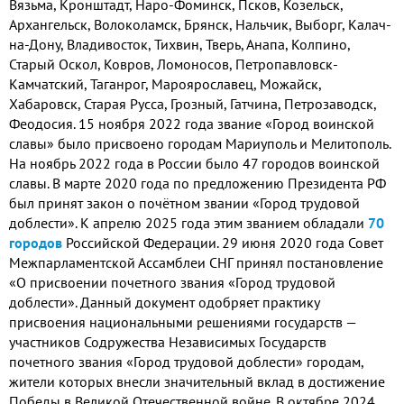
Вязьма, Кронштадт, Наро-Фоминск, Псков, Козельск,
Архангельск, Волоколамск, Брянск, Нальчик, Выборг, Калач-
на-Дону, Владивосток, Тихвин, Тверь, Анапа, Колпино,
Старый Оскол, Ковров, Ломоносов, Петропавловск-
Камчатский, Таганрог, Мароярославец, Можайск,
Хабаровск, Старая Русса, Грозный, Гатчина, Петрозаводск,
Феодосия. 15 ноября 2022 года звание «Город воинской
славы» было присвоено городам Мариуполь и Мелитополь.
На ноябрь 2022 года в России было 47 городов воинской
славы. В марте 2020 года по предложению Президента РФ
был принят закон о почётном звании «Город трудовой
доблести». К апрелю 2025 года этим званием обладали
70
городов
Российской Федерации. 29 июня 2020 года Совет
Межпарламентской Ассамблеи СНГ принял постановление
«О присвоении почетного звания «Город трудовой
доблести». Данный документ одобряет практику
присвоения национальными решениями государств —
участников Содружества Независимых Государств
почетного звания «Город трудовой доблести» городам,
жители которых внесли значительный вклад в достижение
Победы в Великой Отечественной войне. В октябре 2024