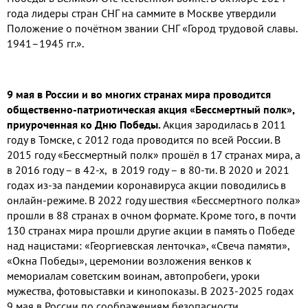
года лидеры стран СНГ на саммите в Москве утвердили
Положение о почётном звании СНГ «Город трудовой славы.
1941–1945 гг.».
9 мая в России и во многих странах мира проводится
общественно-патриотическая акция «Бессмертный полк»,
приуроченная ко Дню Победы.
Акция зародилась в 2011
году в Томске, с 2012 года проводится по всей России. В
2015 году «Бессмертный полк» прошёл в 17 странах мира, а
в 2016 году – в 42-х, в 2019 году – в 80-ти. В 2020 и 2021
годах из-за пандемии коронавируса акции поводились в
онлайн-режиме. В 2022 году шествия «Бессмертного полка»
прошли в 88 странах в очном формате. Кроме того, в почти
130 странах мира прошли другие акции в память о Победе
над нацистами: «Георгиевская ленточка», «Свеча памяти»,
«Окна Победы», церемонии возложения венков к
мемориалам советским воинам, автопробеги, уроки
мужества, фотовыставки и кинопоказы. В 2023-2025 годах
9 мая в России по соображениям безопасности