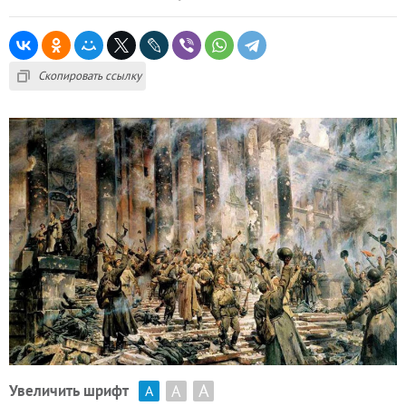
Скопировать ссылку
А
А
Увеличить шрифт
А