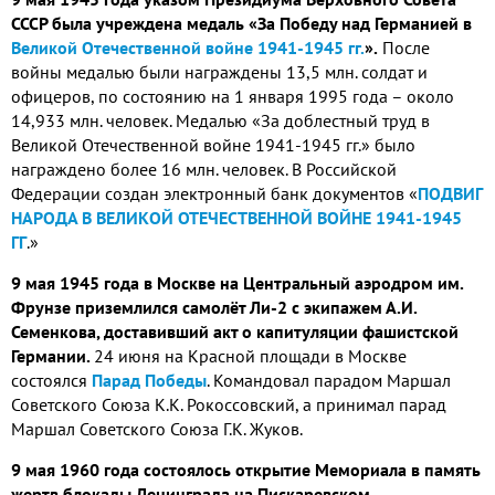
СССР была учреждена медаль «За Победу над Германией в
Великой Отечественной войне 1941-
1945 гг.
».
После
войны медалью были награждены 13,5 млн. солдат и
офицеров, по состоянию на 1 января 1995 года – около
14,933 млн. человек. Медалью «За доблестный труд в
Великой Отечественной войне 1941-1945 гг.» было
награждено более 16 млн. человек. В Российской
Федерации создан электронный банк документов «
ПОДВИГ
НАРОДА В ВЕЛИКОЙ ОТЕЧЕСТВЕННОЙ ВОЙНЕ 1941-1945
ГГ
.»
9 мая 1945 года в Москве на Центральный аэродром им.
Фрунзе приземлился самолёт Ли-2 с экипажем А.И.
Семенкова, доставивший акт о капитуляции фашистской
Германии.
24 июня на Красной площади в Москве
состоялся
Парад Победы
. Командовал парадом Маршал
Советского Союза К.К. Рокоссовский, а принимал парад
Маршал Советского Союза Г.К. Жуков.
9 мая 1960 года состоялось открытие Мемориала в память
жертв блокады Ленинграда на Пискаревском