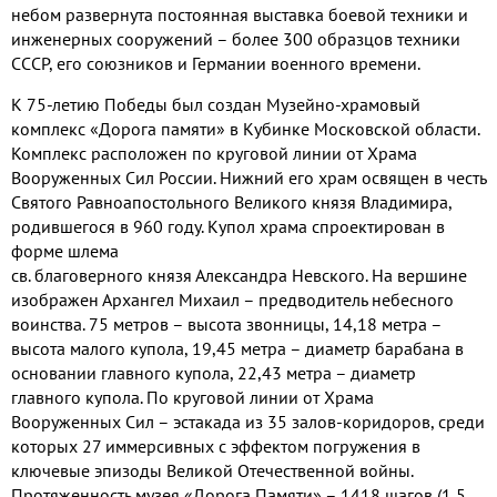
небом развернута постоянная выставка боевой техники и
инженерных сооружений – более 300 образцов техники
СССР, его союзников и Германии военного времени.
К 75-летию Победы был создан Музейно-храмовый
комплекс «Дорога памяти» в Кубинке Московской области.
Комплекс расположен по круговой линии от Храма
Вооруженных Сил России. Нижний его храм освящен в честь
Святого Равноапостольного Великого князя Владимира,
родившегося в 960 году. Купол храма спроектирован в
форме шлема
св. благоверного князя Александра Невского. На вершине
изображен Архангел Михаил – предводитель небесного
воинства. 75 метров – высота звонницы, 14,18 метра –
высота малого купола, 19,45 метра – диаметр барабана в
основании главного купола, 22,43 метра – диаметр
главного купола. По круговой линии от Храма
Вооруженных Сил – эстакада из 35 залов-коридоров, среди
которых 27 иммерсивных с эффектом погружения в
ключевые эпизоды Великой Отечественной войны.
Протяженность музея «Дорога Памяти» – 1418 шагов (1,5