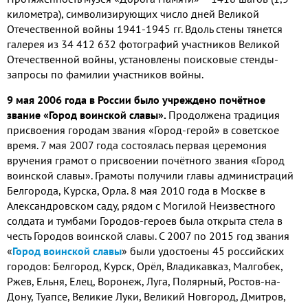
километра), символизирующих число дней Великой
Отечественной войны 1941-1945 гг. Вдоль стены тянется
галерея из 34 412 632 фотографий участников Великой
Отечественной войны, установлены поисковые стенды-
запросы по фамилии участников войны.
9 мая 2006 года в России было учреждено почётное
звание «Город воинской славы».
Продолжена традиция
присвоения городам звания «Город-герой» в советское
время. 7 мая 2007 года состоялась первая церемония
вручения грамот о присвоении почётного звания «Город
воинской славы». Грамоты получили главы администраций
Белгорода, Курска, Орла. 8 мая 2010 года в Москве в
Александровском саду, рядом с Могилой Неизвестного
солдата и тумбами Городов-героев была открыта стела в
честь Городов воинской славы. С 2007 по 2015 год звания
«
Город воинской славы
» были удостоены 45 российских
городов: Белгород, Курск, Орёл, Владикавказ, Малгобек,
Ржев, Ельня, Елец, Воронеж, Луга, Полярный, Ростов-на-
Дону, Туапсе, Великие Луки, Великий Новгород, Дмитров,