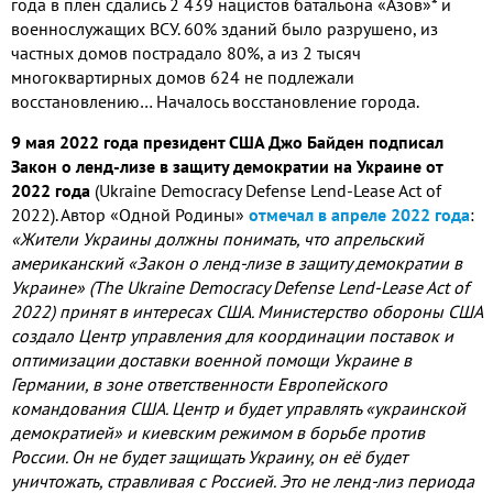
года в плен сдались 2 439 нацистов батальона «Азов»* и
военнослужащих ВСУ. 60% зданий было разрушено, из
частных домов пострадало 80%, а из 2 тысяч
многоквартирных домов 624 не подлежали
восстановлению… Началось восстановление города.
9 мая 2022 года президент США Джо Байден подписал
Закон о ленд-лизе в защиту демократии на Украине от
2022 года
(Ukraine Democracy Defense Lend-Lease Act of
2022). Автор «Одной Родины»
отмечал в апреле 2022 года
:
«Жители Украины должны понимать, что апрельский
американский «Закон о ленд-лизе в защиту демократии в
Украине» (The Ukraine Democracy Defense Lend-Lease Act of
2022) принят в интересах США. Министерство обороны США
создало Центр управления для координации поставок и
оптимизации доставки военной помощи Украине в
Германии, в зоне ответственности Европейского
командования США. Центр и будет управлять «украинской
демократией» и киевским режимом в борьбе против
России. Он не будет защищать Украину, он её будет
уничтожать, стравливая с Россией. Это не ленд-лиз периода