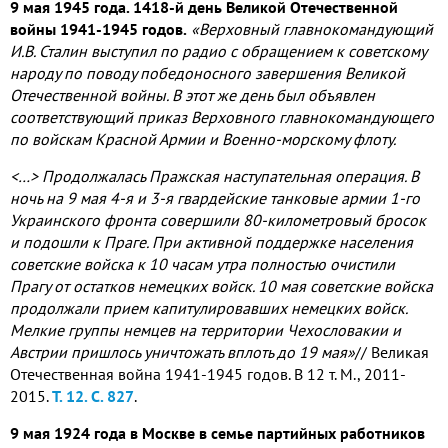
9 мая 1945 года. 1418-й день Великой Отечественной
войны 1941-1945 годов.
«Верховный главнокомандующий
И.В. Сталин выступил по радио с обращением к советскому
народу по поводу победоносного завершения Великой
Отечественной войны. В этот же день был объявлен
соответствующий приказ Верховного главнокомандующего
по войскам Красной Армии и Военно-морскому флоту.
<…> Продолжалась Пражская наступательная операция. В
ночь на 9 мая 4-я и 3-я гвардейские танковые армии 1-го
Украинского фронта совершили 80-километровый бросок
и подошли к Праге. При активной поддержке населения
советские войска к 10 часам утра полностью очистили
Прагу от остатков немецких войск. 10 мая советские войска
продолжали прием капитулировавших немецких войск.
Мелкие группы немцев на территории Чехословакии и
Австрии пришлось уничтожать вплоть до 19 мая»
// Великая
Отечественная война 1941-1945 годов. В 12 т. М., 2011-
2015.
Т. 12. С. 827
.
9 мая 1924 года в Москве в семье партийных работников