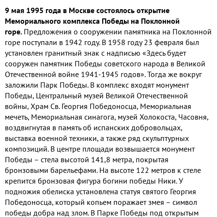
9 мая 1995 года в Москве состоялось открытие
Мемориального комплекса Победы на Поклонной
горе.
Предложения о сооружении памятника на Поклонной
горе поступали в 1942 году. В 1958 году 23 февраля был
установлен гранитный знак с надписью «Здесь будет
сооружен памятник Победы советского народа в Великой
Отечественной войне 1941-1945 годов». Тогда же вокруг
заложили Парк Победы. В комплекс входят монумент
Победы, Центральный музей Великой Отечественной
войны, Храм Св. Георгия Победоносца, Мемориальная
мечеть, Мемориальная синагога, музей Холокоста, Часовня,
воздвигнутая в память об испанских добровольцах,
выставка военной техники, а также ряд скульптурных
композиций. В центре площади возвышается монумент
Победы – стела высотой 141,8 метра, покрытая
бронзовыми барельефами. На высоте 122 метров к стеле
крепится бронзовая фигура богини победы Ники. У
подножия обелиска установлена статуя святого Георгия
Победоносца, который копьем поражает змея – символ
победы добра над злом. В Парке Победы под открытым