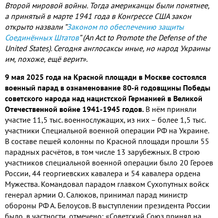
Второй мировой войны. Тогда американцы были понятнее,
а принятый в марте 1941 года в Конгрессе США закон
открыто назвали ”
Законом по обеспечению защиты
Соединённых Штатов
” (An Act to Promote the Defense of the
United States). Сегодня англосаксы иные, но народ Украины
им, похоже, ещё верит»
.
9 мая 2025 года на Красной площади в Москве состоялся
военный парад в ознаменование 80-й годовщины Победы
советского народа над нацистской Германией в Великой
Отечественной войне 1941-1945 годов.
В нём приняли
участие 11,5 тыс. военнослужащих, из них – более 1,5 тыс.
участники Специальной военной операции РФ на Украине.
В составе пешей колонны по Красной площади прошли 55
парадных расчётов, в том числе 13 зарубежных. В строю
участников специальной военной операции было 20 Героев
России, 44 георгиевских кавалера и 54 кавалера ордена
Мужества. Командовал парадом главком Сухопутных войск
генерал армии О. Салюков, принимал парад министр
обороны РФ А. Белоусов. В выступлении президента России
было, в частности, отмечено: «Советский Союз принял на