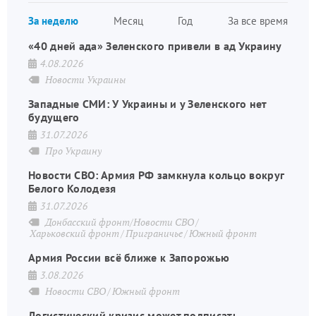
Нуме
За неделю
Месяц
Год
За все время
стран
«40 дней ада» Зеленского привели в ад Украину
4.08.2026
Новости Украины
Западные СМИ: У Украины и у Зеленского нет
будущего
31.07.2026
Про Украину
Новости СВО: Армия РФ замкнула кольцо вокруг
Белого Колодезя
31.07.2026
Донбасский фронт/Новости СВО
Харьковский фронт
Приграничье
Южный фронт
Армия России всё ближе к Запорожью
3.08.2026
Новости СВО
Южный фронт
Логистический кризис может подписать