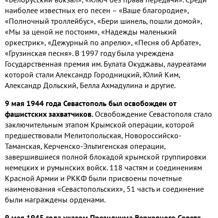
наиболее известных его песен – «Ваше благородие»,
«Полночный троллейбус», «Бери шинель, пошли домой»,
«Мы за ценой не постоим», «Надежды маленький
оркестрик», «Дежурный по апрелю», «Песня об Арбате»,
«Грузинская песня». В 1997 году была учреждена
Государственная премия им. Булата Окуджавы, лауреатами
которой стали Александр Городницкий, Юлий Ким,
Александр Дольский, Белла Ахмадулина и другие.
9 мая 1944 года Севастополь был освобожден от
фашистских захватчиков.
Освобождение Севастополя стало
заключительным этапом Крымской операции, которой
предшествовали Мелитопольская, Новороссийско-
Таманская, Керченско-Эльтигенская операции,
завершившиеся полной блокадой крымской группировки
немецких и румынских войск. 118 частям и соединениям
Красной Армии и РККФ были присвоены почетные
наименования «Севастопольских», 51 часть и соединение
были награждены орденами.
9 мая 1945 года указом Президиума Верховного Совета