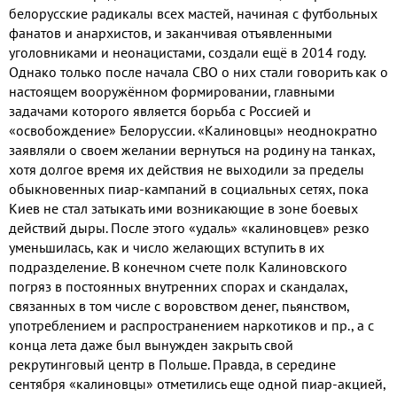
белорусские радикалы всех мастей, начиная с футбольных
фанатов и анархистов, и заканчивая отъявленными
уголовниками и неонацистами, создали ещё в 2014 году.
Однако только после начала СВО о них стали говорить как о
настоящем вооружённом формировании, главными
задачами которого является борьба с Россией и
«освобождение» Белоруссии. «Калиновцы» неоднократно
заявляли о своем желании вернуться на родину на танках,
хотя долгое время их действия не выходили за пределы
обыкновенных пиар-кампаний в социальных сетях, пока
Киев не стал затыкать ими возникающие в зоне боевых
действий дыры. После этого «удаль» «калиновцев» резко
уменьшилась, как и число желающих вступить в их
подразделение. В конечном счете полк Калиновского
погряз в постоянных внутренних спорах и скандалах,
связанных в том числе с воровством денег, пьянством,
употреблением и распространением наркотиков и пр., а с
конца лета даже был вынужден закрыть свой
рекрутинговый центр в Польше. Правда, в середине
сентября «калиновцы» отметились еще одной пиар-акцией,