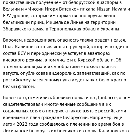
похваставшись получением от белорусской диаспоры в
Бельгии и «Миссии Игоря Витенко» пикапа Nissan Navara и
FPV-дронов, которые им торжественно вручил лично
бельгийский принц Мишель де Линье на территории
Збаражского замка в Тернопольская области Украины.
Впрочем, недооценивать опасность «калиновцев» нельзя.
Полк Калиновского является структурой, которая входит в
состав ВСУ и периодически участвует в авантюрах
киевского режима, в том числе и в Курской области. Об
этом «калиновцы» и их «побратимы» похвастались в
августе, опубликовав видеоролик, запечатлевший, как по
российскому населённому пункту едет танк с бело-красно-
белым флагом.
Более того, отметились боевики полка и на Донбассе, о чём
свидетельствовали многочленные сообщения в их
социальных сетях о потерях, а также взятые российскими
военными в плен граждане Белоруссии. Например, ещё
летом 2022 года сообщалось о пленении во время боя в
Лисичанске белорусских боевиков из полка Калиновского