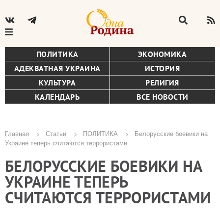
ПОЛИТИКА
ЭКОНОМИКА
АДЕКВАТНАЯ УКРАИНА
ИСТОРИЯ
КУЛЬТУРА
РЕЛИГИЯ
КАЛЕНДАРЬ
ВСЕ НОВОСТИ
Главная
Статьи
ПОЛИТИКА
Белорусские боевики на
Украине теперь считаются террористами
Строка
БЕЛОРУССКИЕ БОЕВИКИ НА
навигации
УКРАИНЕ ТЕПЕРЬ
СЧИТАЮТСЯ ТЕРРОРИСТАМИ