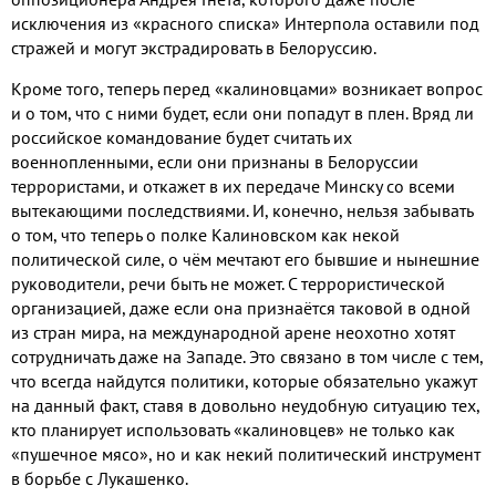
исключения из «красного списка» Интерпола оставили под
стражей и могут экстрадировать в Белоруссию.
Кроме того, теперь перед «калиновцами» возникает вопрос
и о том, что с ними будет, если они попадут в плен. Вряд ли
российское командование будет считать их
военнопленными, если они признаны в Белоруссии
террористами, и откажет в их передаче Минску со всеми
вытекающими последствиями. И, конечно, нельзя забывать
о том, что теперь о полке Калиновском как некой
политической силе, о чём мечтают его бывшие и нынешние
руководители, речи быть не может. С террористической
организацией, даже если она признаётся таковой в одной
из стран мира, на международной арене неохотно хотят
сотрудничать даже на Западе. Это связано в том числе с тем,
что всегда найдутся политики, которые обязательно укажут
на данный факт, ставя в довольно неудобную ситуацию тех,
кто планирует использовать «калиновцев» не только как
«пушечное мясо», но и как некий политический инструмент
в борьбе с Лукашенко.