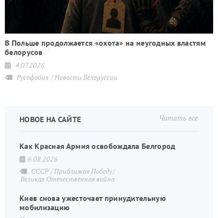
В Польше продолжается «охота» на неугодных властям
белорусов
4.07.2026
Русофобия
Новости Белоруссии
Читать все
НОВОЕ НА САЙТЕ
Как Красная Армия освобождала Белгород
6.08.2026
СССР
Приближая Победу
Великая Отечественная война
Киев снова ужесточает принудительную
мобилизацию