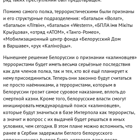
Помимо самого полка, террористическими были признаны
и его структурные подразделения: «батальон «Волат»,
«батальон «Літвін», «батальон «Western», «БПЛА імя Мікіты
Крыўцова», «отряд «АТОМ», «Танго-Ромео»,
«Мобилизационный центр фонда «Белорусский Дом
в Варшаве», «рух «Каліноўцы».
Нынешнее решение Белоруссии о признании «калиновцев»
террористами будет иметь весьма серьёзные последствия
как для членов полка, так и тех, кто всё ещё планирует к
нему присоединиться. Теперь они законно будут считаться
не просто наёмниками, а террористами, которым в
Белоруссии грозит самое суровое наказание, вплоть до
смертной казни. Кроме того, белорусские власти смогут
инициировать международный поиск «калиновцев»,
которые будут значиться в базе Интерпола как террористы,
а значит и вопрос с их выдачей будет решаться в иных
условиях, чем сегодня. В этом плане можно вспомнить, что
ранее в Сербии задержали беглого белорусского
оппозиционера Андрея Гнета, которого даже после