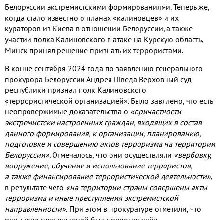
Белоруссии экстремистскими формированиями. Теперь же,
когда стало известно о планах «калиновцев» и их
кураторов из Киева в отношении Белоруссии, а также
участии полка Калиновского в атаке на Курскую область,
Минск принял решение признать их террористами.
В конце сентября 2024 года по заявлению генерального
прокурора Белоруссии Андрея Шведа Верховный суд
республики признал полк Калиновского
«террористической организацией». Было завялено, что есть
неопровержимые доказательства о
«причастности
экстремистски настроенных граждан, входящих в состав
данного формирования, к организации, планированию,
подготовке и совершению актов терроризма на территории
Белоруссии».
Отмечалось, что они осуществляли
«вербовку,
вооружение, обучение и использование террористов,
а также финансирование террористической деятельности»
,
в результате чего
«на территории страны совершены акты
терроризма и иные преступления экстремистской
направленности».
При этом в прокуратуре отметили, что
ряд таких преступлений был предотвращён.