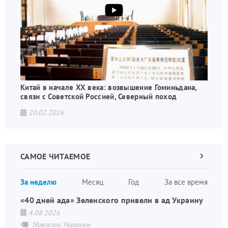
Китай в начале XX века: возвышение Гоминьдана,
связи с Советской Россией, Северный поход
20.02.2026
САМОЕ ЧИТАЕМОЕ
Следующа
страница
Нуме
За неделю
Месяц
Год
За все время
стран
«40 дней ада» Зеленского привели в ад Украину
4.08.2026
Новости Украины