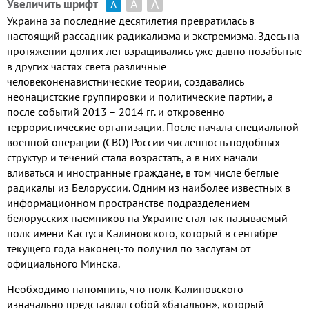
А
А
Увеличить шрифт
А
Украина за последние десятилетия превратилась в
настоящий рассадник радикализма и экстремизма. Здесь на
протяжении долгих лет взращивались уже давно позабытые
в других частях света различные
человеконенавистнические теории, создавались
неонацистские группировки и политические партии, а
после событий 2013 – 2014 гг. и откровенно
террористические организации. После начала специальной
военной операции (СВО) России численность подобных
структур и течений стала возрастать, а в них начали
вливаться и иностранные граждане, в том числе беглые
радикалы из Белоруссии. Одним из наиболее известных в
информационном пространстве подразделением
белорусских наёмников на Украине стал так называемый
полк имени Кастуся Калиновского, который в сентябре
текущего года наконец-то получил по заслугам от
официального Минска.
Необходимо напомнить, что полк Калиновского
изначально представлял собой «батальон», который