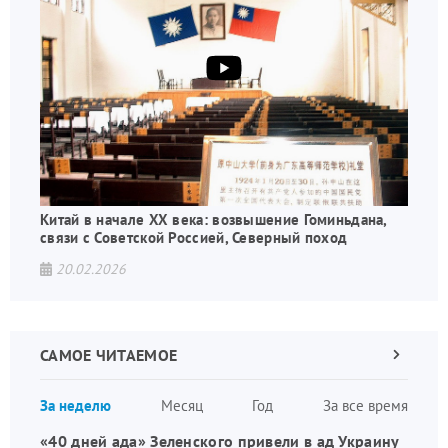
Китай в начале XX века: возвышение Гоминьдана,
связи с Советской Россией, Северный поход
20.02.2026
САМОЕ ЧИТАЕМОЕ
Следующа
страница
Нуме
За неделю
Месяц
Год
За все время
стран
«40 дней ада» Зеленского привели в ад Украину