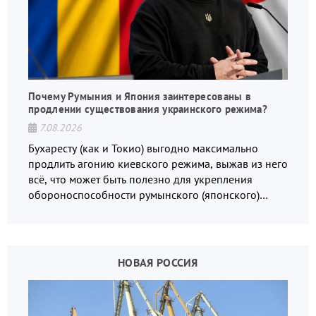
Почему Румыния и Япония заинтересованы в
продлении существования украинского режима?
7.08.2026
Бухаресту (как и Токио) выгодно максимально
продлить агонию киевского режима, выжав из него
всё, что может быть полезно для укрепления
обороноспособности румынского (японского)
государства, в том числе в сфере производства
дронов.
НОВАЯ РОССИЯ