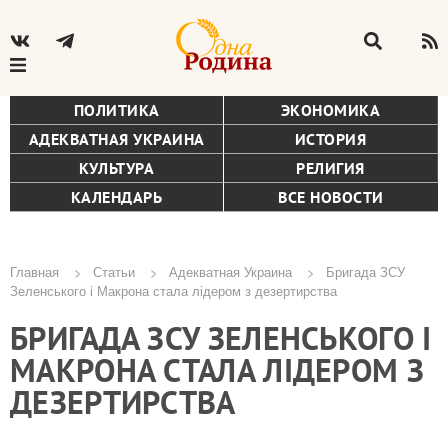
ПОЛИТИКА
ЭКОНОМИКА
АДЕКВАТНАЯ УКРАИНА
ИСТОРИЯ
КУЛЬТУРА
РЕЛИГИЯ
КАЛЕНДАРЬ
ВСЕ НОВОСТИ
Главная
Статьи
Адекватная Украина
Бригада ЗСУ
Зеленського і Макрона стала лідером з дезертирства
Строка
БРИГАДА ЗСУ ЗЕЛЕНСЬКОГО І
навигации
МАКРОНА СТАЛА ЛІДЕРОМ З
ДЕЗЕРТИРСТВА