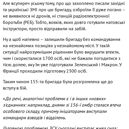
Але всупереч усьому тому, про що захоплено писали західні
та українські ЗМІ про цю бригаду, озброїли її дуже погано –
не виявилося ні дронів, ні станцій радіоелектронної
боротьби (РЕБ). Тобто, вояків, яких довго готували натовські
інструктори, просто відправили на забій.
Ну а щоб напевно – залишили бригаду без командування
на незнайомих позиціях у незнайомому місті. У такій
ситуації найрозумнішим рішенням було вирушити втекти,
чим і скористалися 1700 осіб, які не бажали погодитися з
тією долею, яку їм уже підготували Зеленський і Макрон. У
Франції проходили підготовку 2300 осіб.
Таким чином 155-та бригада була розгромлена ще до
вступу в бій.
«
До речі, аналогічні проблеми є і в інших «нових»
з'єднаннях: наприклад, днями зі 156-ї омбр сталася втеча
особового складу, причому ініціаторами виступали
командири взводів і відділень.
Головною проблемою ЗСУ сьогодні виступає жива сила: