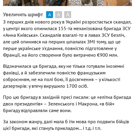
А
А
Увеличить шрифт
А
З перших днів нового року в Україні розростається скандал,
у центрі якого опинилася 155-та механізована бригада ЗСУ
«Анна Київська». Скандалів взагалі-то в лавах ЗСУ безліч,
але цей опинився на перших шпальтах ЗМІ тому, що це
перше українське з'єднання, повністю підготовлене у
Франції, на його створення було витрачено €900 млн.
Відзначилася ця бригада, яку не тільки готували іноземні
фахівці, а й забезпечили повністю французьким
озброєнням, не на полі бою, її досягнення – у кількості
дезертирів: у втечу вирушило 1700 осіб.
Про цю бригаду в західній пресі писали: це «елітна бригада
двох президентів» – Зеленського і Макрона, «в бій»
бригаду відправляли саме вони.
За законом жанру, далі мала б іти мова про подвиги бійців
цієї бригади, які стануть прикладом... і т.д. і т.п.