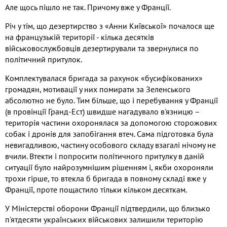
Але щось пішло не так. Причому вже у Франції.
Річ у тім, що дезертирство з «Анни Київської» почалося ще
на французькій території - кілька десятків
військовослужбовців дезертирували та звернулися по
політичний притулок.
Комплектувалася бригада за рахунок «бусифікованих»
громадян, мотивації у них помирати за Зеленського
абсолютно не було. Тим більше, що і перебування у Франції
(в провінції Гранд-Ест) швидше нагадувало в'язницю –
територія частини охоронялася за допомогою сторожових
собак і дронів для запобігання втеч. Сама підготовка була
невигадливою, частину особового складу взагалі нічому не
вчили. Втекти і попросити політичного притулку в даній
ситуації було найрозумнішим рішенням і, якби охороняли
трохи гірше, то втекла б бригада в повному складі вже у
Франції, проте пощастило тільки кільком десяткам.
У Міністерстві оборони Франції підтвердили, що близько
п'ятдесяти українських військових залишили територію