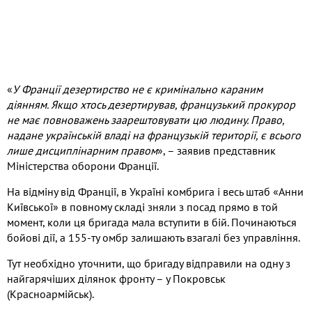
«
У Франції дезертирство не є кримінально караним
діянням. Якщо хтось дезертирував, французький прокурор
не має повноважень заарештовувати цю людину. Право,
надане українській владі на французькій території, є всього
лише дисциплінарним правом
», – заявив представник
Міністерства оборони Франції.
На відміну від Франції, в Україні комбрига і весь штаб «Анни
Київської» в повному складі зняли з посад прямо в той
момент, коли ця бригада мала вступити в бій. Починаються
бойові дії, а 155-ту омбр залишають взагалі без управління.
Тут необхідно уточнити, що бригаду відправили на одну з
найгарячіших ділянок фронту – у Покровськ
(Красноармійськ).