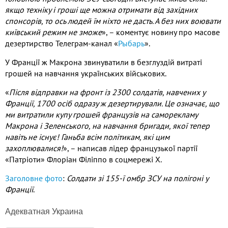
якщо техніку і гроші ще можна отримати від західних
спонсорів, то ось людей їм ніхто не дасть. А без них воювати
київський режим не зможе
», – коментує новину про масове
дезертирство Телеграм-канал «
Рыбарь
».
У Франції ж Макрона звинуватили в безглуздій витраті
грошей на навчання українських військових.
«
Після відправки на фронт із 2300 солдатів, навчених у
Франції, 1700 осіб одразу ж дезертирували. Це означає, що
ми витратили купу грошей французів на саморекламу
Макрона і Зеленського, на навчання бригади, якої тепер
навіть не існує! Ганьба всім політикам, які цим
захоплювалися!
», – написав лідер французької партії
«Патріоти» Флоріан Філіппо в соцмережі Х.
Заголовне фото
:
Солдати зі 155-ї омбр ЗСУ на полігоні у
Франції
.
Адекватная Украина