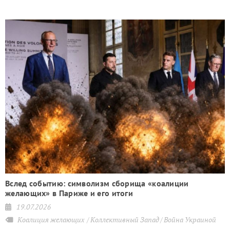
Вслед событию: символизм сборища «коалиции
желающих» в Париже и его итоги
19.07.2026
Коалиция желающих
Коллективный Запад
Война Украиной