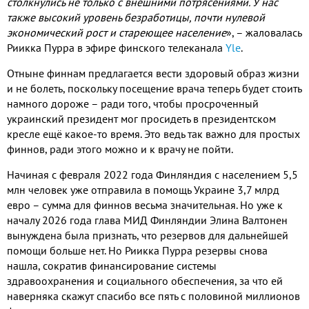
столкнулись не только с внешними потрясениями. У нас
также высокий уровень безработицы, почти нулевой
экономический рост и стареющее население
», – жаловалась
Риикка Пурра в эфире финского телеканала
Yle
.
Отныне финнам предлагается вести здоровый образ жизни
и не болеть, поскольку посещение врача теперь будет стоить
намного дороже – ради того, чтобы просроченный
украинский президент мог просидеть в президентском
кресле ещё какое-то время. Это ведь так важно для простых
финнов, ради этого можно и к врачу не пойти.
Начиная с февраля 2022 года Финляндия с населением 5,5
млн человек уже отправила в помощь Украине 3,7 млрд
евро – сумма для финнов весьма значительная. Но уже к
началу 2026 года глава МИД Финляндии Элина Валтонен
вынуждена была признать, что резервов для дальнейшей
помощи больше нет. Но Риикка Пурра резервы снова
нашла, сократив финансирование системы
здравоохранения и социального обеспечения, за что ей
наверняка скажут спасибо все пять с половиной миллионов