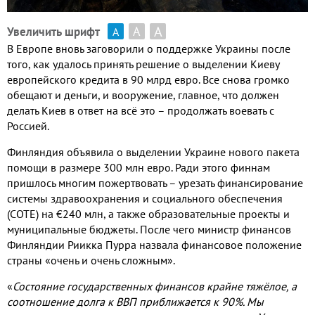
А
А
Увеличить шрифт
А
В Европе вновь заговорили о поддержке Украины после
того, как удалось принять решение о выделении Киеву
европейского кредита в 90 млрд евро. Все снова громко
обещают и деньги, и вооружение, главное, что должен
делать Киев в ответ на всё это – продолжать воевать с
Россией.
Финляндия объявила о выделении Украине нового пакета
помощи в размере 300 млн евро. Ради этого финнам
пришлось многим пожертвовать
–
урезать
финансирование
системы здравоохранения и социального обеспечения
(СОТЕ) на €240 млн, а также образовательные проекты и
муниципальные бюджеты. После чего министр финансов
Финляндии Риикка Пурра назвала финансовое положение
страны «очень и очень сложным».
«
Состояние государственных финансов крайне тяжёлое, а
соотношение долга к ВВП приближается к 90%. Мы