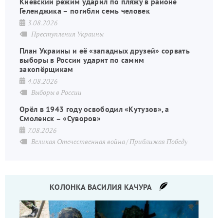
Киевский режим ударил по пляжу в районе
Геленджика – погибли семь человек
3.08.2026
Преступления Украины
План Украины и её «западных друзей» сорвать
выборы в России ударит по самим
закопёрщикам
4.08.2026
Выборы в России
Орёл в 1943 году освободил «Кутузов», а
Смоленск – «Суворов»
7.08.2026
Великая Отечественная война
Приближая Победу
КОЛОНКА ВАСИЛИЯ КАЧУРА