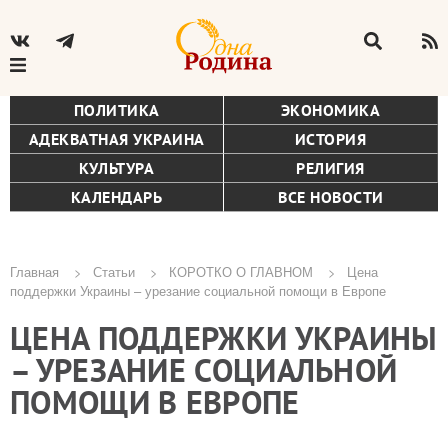
ПОЛИТИКА
ЭКОНОМИКА
АДЕКВАТНАЯ УКРАИНА
ИСТОРИЯ
КУЛЬТУРА
РЕЛИГИЯ
КАЛЕНДАРЬ
ВСЕ НОВОСТИ
Главная
Статьи
КОРОТКО О ГЛАВНОМ
Цена
поддержки Украины – урезание социальной помощи в Европе
Строка
ЦЕНА ПОДДЕРЖКИ УКРАИНЫ
навигации
– УРЕЗАНИЕ СОЦИАЛЬНОЙ
ПОМОЩИ В ЕВРОПЕ