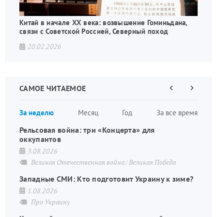
Китай в начале XX века: возвышение Гоминьдана,
связи с Советской Россией, Северный поход
20.02.2026
САМОЕ ЧИТАЕМОЕ
Предыдущая
Следующа
страница
страница
Нумераци
За неделю
Месяц
Год
За все время
страниц
Рельсовая война: три «Концерта» для
оккупантов
3.08.2026
Великая Отечественная война
Великая Победа
Западные СМИ: Кто подготовит Украину к зиме?
1.08.2026
Про Украину