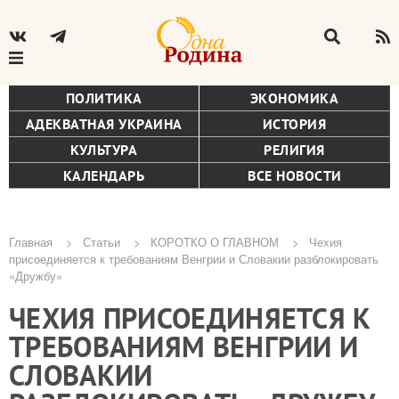
ПОЛИТИКА
ЭКОНОМИКА
АДЕКВАТНАЯ УКРАИНА
ИСТОРИЯ
КУЛЬТУРА
РЕЛИГИЯ
КАЛЕНДАРЬ
ВСЕ НОВОСТИ
Главная
Статьи
КОРОТКО О ГЛАВНОМ
Чехия
присоединяется к требованиям Венгрии и Словакии разблокировать
Строка
«Дружбу»
навигации
ЧЕХИЯ ПРИСОЕДИНЯЕТСЯ К
ТРЕБОВАНИЯМ ВЕНГРИИ И
СЛОВАКИИ