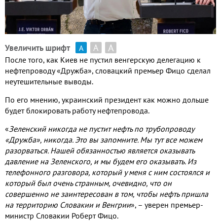
А
А
Увеличить шрифт
А
После того
,
как Киев не пустил венгерскую делегацию к
нефтепроводу «Дружба»
,
словацкий премьер Фицо сделал
неутешительные выводы
.
По его мнению
,
украинский президент как можно дольше
будет блокировать работу нефтепровода
.
«
Зеленский никогда не пустит нефть по трубопроводу
«Дружба»
,
никогда
.
Это вы запомните
.
Мы тут все можем
разорваться
.
Нашей обязанностью является оказывать
давление на Зеленского
,
и мы будем его оказывать
.
Из
телефонного разговора
,
который у меня с ним состоялся и
который был очень странным
,
очевидно
,
что он
совершенно не заинтересован в том
,
чтобы нефть пришла
на территорию Словакии и Венгрии
»
,
– уверен премьер
-
министр Словакии Роберт Фицо
.