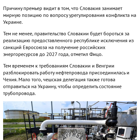
Причину премьер видит в том
,
что Словакия занимает
мирную позицию по вопросу урегулирования конфликта на
Украине
.
Тем не менее
,
правительство Словакии будет бороться за
реализацию предоставленного республике исключения из
санкций Евросоюза на получение российских
энергоресурсов до
2027
года
,
отметил Фицо
.
Тем временем к требованиям Словакии и Венгрии
разблокировать работу нефтепровода присоединилась и
Чехия
.
Мало того
,
чешская делегация также готова
отправиться на Украину
,
чтобы определить состояние
трубопровода
.