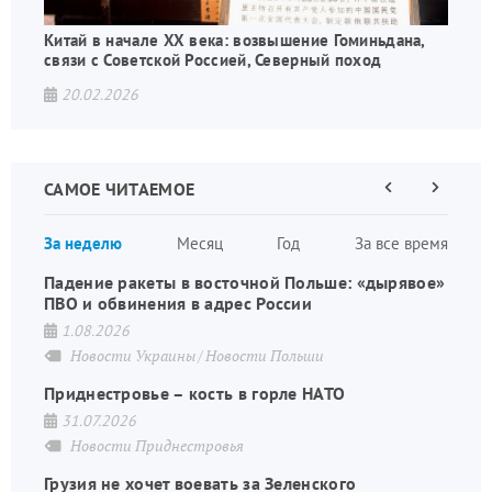
Китай в начале XX века: возвышение Гоминьдана,
связи с Советской Россией, Северный поход
20.02.2026
САМОЕ ЧИТАЕМОЕ
Предыдущая
Следующа
страница
страница
Нумераци
За неделю
Месяц
Год
За все время
страниц
Падение ракеты в восточной Польше: «дырявое»
ПВО и обвинения в адрес России
1.08.2026
Новости Украины
Новости Польши
Приднестровье – кость в горле НАТО
31.07.2026
Новости Приднестровья
Грузия не хочет воевать за Зеленского