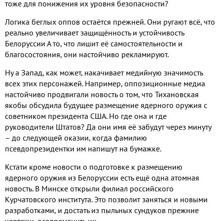
тоже для понижения их уровня безопасности?
Логика беглых оппов остаётся прежней. Они ругают всё, что
реально увеличивает защищённость и устойчивость
Белоруссии А то, что лишит её самостоятельности и
благосостояния, они настойчиво рекламируют.
Ну а Запад, как может, накачивает медийную значимость
всех этих персонажей. Например, оппозиционные медиа
настойчиво продвигали новость о том, что Тихановская
якобы обсудила будущее размещение ядерного оружия с
советником президента США. Но где она и где
руководители Штатов? Да они имя её забудут через минуту
– до следующей оказии, когда фамилию
псевдопрезидентки им напишут на бумажке.
Кстати кроме новости о подготовке к размещению
ядерного оружия из Белоруссии есть ещё одна атомная
новость. В Минске открыли филиал российского
Курчатовского института. Это позволит заняться и новыми
разработками, и достать из пыльных сундуков прежние