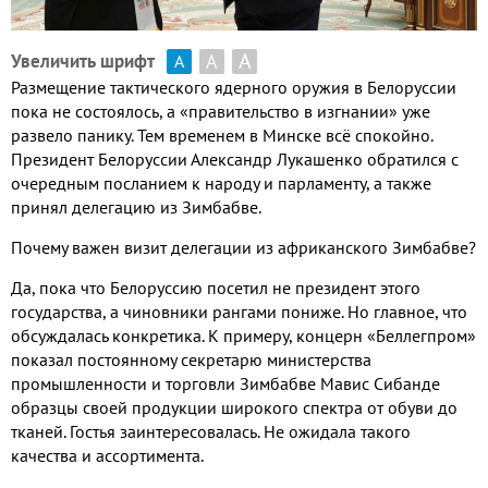
А
А
Увеличить шрифт
А
Размещение тактического ядерного оружия в Белоруссии
пока не состоялось, а «правительство в изгнании» уже
развело панику. Тем временем в Минске всё спокойно.
Президент Белоруссии Александр Лукашенко обратился с
очередным посланием к народу и парламенту, а также
принял делегацию из Зимбабве.
Почему важен визит делегации из африканского Зимбабве?
Да, пока что Белоруссию посетил не президент этого
государства, а чиновники рангами пониже. Но главное, что
обсуждалась конкретика. К примеру, концерн «Беллегпром»
показал постоянному секретарю министерства
промышленности и торговли Зимбабве Мавис Сибанде
образцы своей продукции широкого спектра от обуви до
тканей. Гостья заинтересовалась. Не ожидала такого
качества и ассортимента.