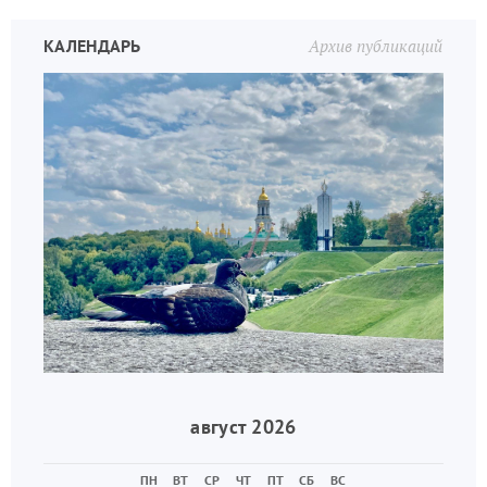
КАЛЕНДАРЬ
Архив публикаций
август 2026
ПН
ВТ
СР
ЧТ
ПТ
СБ
ВС