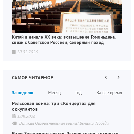
Китай в начале XX века: возвышение Гоминьдана,
связи с Советской Россией, Северный поход
20.02.2026
САМОЕ ЧИТАЕМОЕ
Предыдущая
Следующа
страница
страница
Нумераци
За неделю
Месяц
Год
За все время
страниц
Рельсовая война: три «Концерта» для
оккупантов
3.08.2026
Великая Отечественная война
Великая Победа
Ради Зеленского власти Латвии готовы открыто