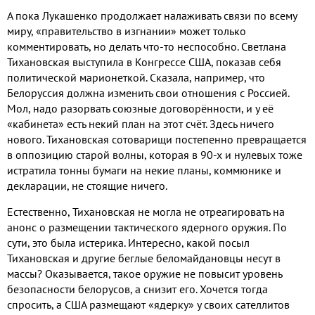
А пока Лукашенко продолжает налаживать связи по всему
миру, «правительство в изгнании» может только
комментировать, но делать что-то неспособно. Светлана
Тихановская выступила в Конгрессе США, показав себя
политической марионеткой. Сказала, например, что
Белоруссия должна изменить свои отношения с Россией.
Мол, надо разорвать союзные договорённости, и у её
«кабинета» есть некий план на этот счёт. Здесь ничего
нового. Тихановская сотоварищи постепенно превращается
в оппозицию старой волны, которая в 90-х и нулевых тоже
истратила тонны бумаги на некие планы, коммюнике и
декларации, не стоящие ничего.
Естественно, Тихановская не могла не отреагировать на
анонс о размещении тактического ядерного оружия. По
сути, это была истерика. Интересно, какой посыл
Тихановская и другие беглые беломайдановцы несут в
массы? Оказывается, такое оружие не повысит уровень
безопасности белорусов, а снизит его. Хочется тогда
спросить, а США размещают «ядерку» у своих сателлитов