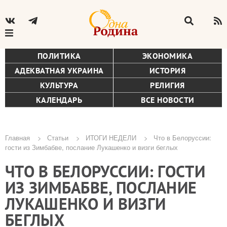
ПОЛИТИКА
ЭКОНОМИКА
АДЕКВАТНАЯ УКРАИНА
ИСТОРИЯ
КУЛЬТУРА
РЕЛИГИЯ
КАЛЕНДАРЬ
ВСЕ НОВОСТИ
Главная
Статьи
ИТОГИ НЕДЕЛИ
Что в Белоруссии:
гости из Зимбабве, послание Лукашенко и визги беглых
Строка
ЧТО В БЕЛОРУССИИ: ГОСТИ
навигации
ИЗ ЗИМБАБВЕ, ПОСЛАНИЕ
ЛУКАШЕНКО И ВИЗГИ
БЕГЛЫХ