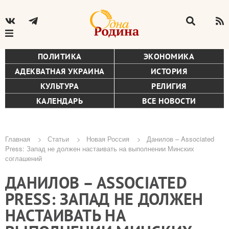
ПОЛИТИКА
ЭКОНОМИКА
АДЕКВАТНАЯ УКРАИНА
ИСТОРИЯ
КУЛЬТУРА
РЕЛИГИЯ
КАЛЕНДАРЬ
ВСЕ НОВОСТИ
Главная
Статьи
Новая Россия
Данилов – Associated
Press: Запад не должен настаивать на выполнении Минских
Строка
соглашений
навигации
ДАНИЛОВ – ASSOCIATED
PRESS: ЗАПАД НЕ ДОЛЖЕН
НАСТАИВАТЬ НА