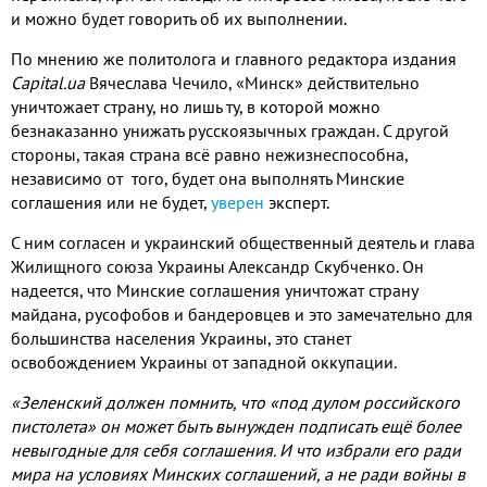
и можно будет говорить об их выполнении.
По мнению же политолога и главного редактора издания
Capital.ua
Вячеслава Чечило, «Минск» действительно
уничтожает страну, но лишь ту, в которой можно
безнаказанно унижать русскоязычных граждан. С другой
стороны, такая страна всё равно нежизнеспособна,
независимо от того, будет она выполнять Минские
соглашения или не будет,
уверен
эксперт.
С ним согласен и украинский общественный деятель и глава
Жилищного союза Украины Александр Скубченко. Он
надеется, что Минские соглашения уничтожат страну
майдана, русофобов и бандеровцев и это замечательно для
большинства населения Украины, это станет
освобождением Украины от западной оккупации.
«Зеленский должен помнить, что «под дулом российского
пистолета» он может быть вынужден подписать ещё более
невыгодные для себя соглашения. И что избрали его ради
мира на условиях Минских соглашений, а не ради войны в