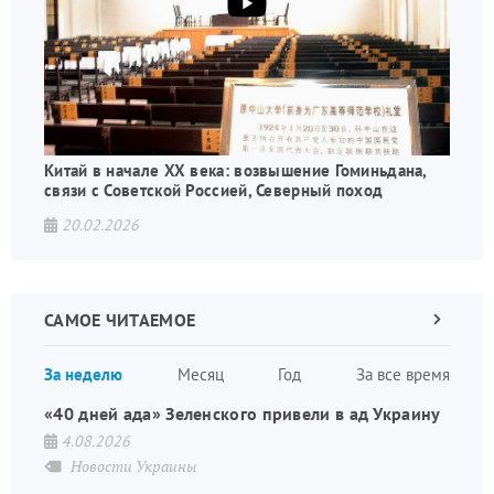
Китай в начале XX века: возвышение Гоминьдана,
связи с Советской Россией, Северный поход
20.02.2026
САМОЕ ЧИТАЕМОЕ
Следующа
страница
Нуме
За неделю
Месяц
Год
За все время
стран
«40 дней ада» Зеленского привели в ад Украину
4.08.2026
Новости Украины