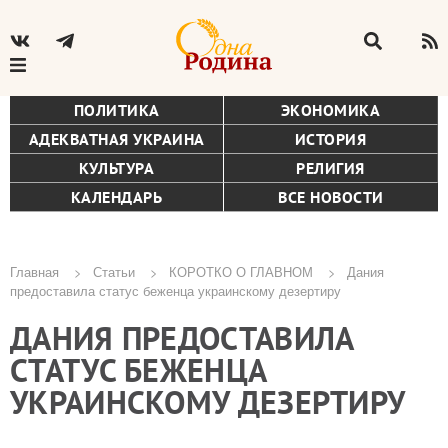
ПОЛИТИКА
ЭКОНОМИКА
АДЕКВАТНАЯ УКРАИНА
ИСТОРИЯ
КУЛЬТУРА
РЕЛИГИЯ
КАЛЕНДАРЬ
ВСЕ НОВОСТИ
Главная
Статьи
КОРОТКО О ГЛАВНОМ
Дания
предоставила статус беженца украинскому дезертиру
Строка
ДАНИЯ ПРЕДОСТАВИЛА
навигации
СТАТУС БЕЖЕНЦА
УКРАИНСКОМУ ДЕЗЕРТИРУ