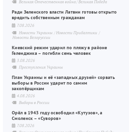
Великая Отечественная война
Великая Победа
Ради Зеленского власти Латвии готовы открыто
вредить собственным гражданам
7.08.2026
Новости Украины
Новости Прибалтики
Новости Белоруссии
Киевский режим ударил по пляжу в районе
Геленджика – погибли семь человек
3.08.2026
Преступления Украины
План Украины и её «западных друзей» сорвать
выборы в России ударит по самим
закопёрщикам
4.08.2026
Выборы в России
Орёл в 1943 году освободил «Кутузов», а
Смоленск – «Суворов»
7.08.2026