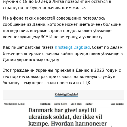
мужчин с
18
до
60
лет
,
а Литва позволит им остаться в
стране
,
но не будет оплачивать им жильё
.
И на фоне таких новостей совершенно потерялось
сообщение из Дании
,
которое может иметь очень большие
последствия
:
впервые страна предоставляет убежище
военнослужащему ВСУ
.
И не ветерану
,
а уклонисту
.
Как пишет датская газета
Kristeligt Dagblad
,
Совет по делам
беженцев впервые с начала войны предоставил убежище в
Дании украинскому солдату
.
Этот гражданин Украины приехал в Данию в
2023
году и с
тех пор несколько раз призывался на военную службу в
Украину – ему пересылали повестки из ТЦК
.