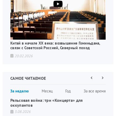
Китай в начале XX века: возвышение Гоминьдана,
связи с Советской Россией, Северный поход
20.02.2026
САМОЕ ЧИТАЕМОЕ
Предыдущая
Следующа
страница
страница
Нумераци
За неделю
Месяц
Год
За все время
страниц
Рельсовая война: три «Концерта» для
оккупантов
3.08.2026