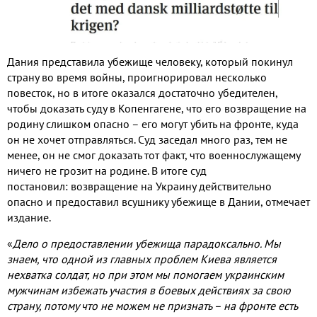
Дания представила убежище
человеку
,
который покинул
страну во
время войны
,
проигнорировал несколько
повесток
,
но в итоге оказался достаточно убедителен
,
чтобы доказать суду в Копенгагене
,
что его возвращение на
родину слишком опасно – его могут убить на фронте
,
куда
он не хочет отправляться
.
Суд заседал много раз
,
тем не
менее
,
он не смог доказать тот факт
,
что военнослужащему
ничего не грозит на родине
.
В итоге суд
постановил
:
возвращение на Украину действительно
опасно и предоставил всушнику убежище в Дании
,
отмечает
издание
.
«
Дело о предоставлении убежища парадоксально
.
Мы
знаем
,
что одной из главных проблем Киева является
нехватка солдат
,
но при этом мы помогаем украинским
мужчинам избежать участия в боевых действиях за свою
страну
,
потому что не можем не признать – на фронте есть