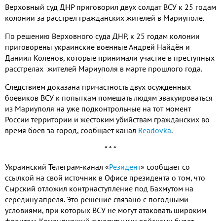
Верховный суд ДНР приговорил двух солдат ВСУ к 25 годам
колонии за расстрел гражданских жителей в Мариуполе.
По решению Верховного суда ДНР, к 25 годам колонии
приговорены украинские военные Андрей Найдён и
Даниил Коленов, которые принимали участие в преступных
расстрелах жителей Мариуполя в марте прошлого года.
Следствием доказана причастность двух осужденных
боевиков ВСУ к попыткам помешать людям эвакуироваться
из Мариуполя на уже подконтрольные на тот момент
России территории и жестоким убийствам гражданских во
время боёв за город, сообщает канал
Readovka
.
* * *
Украинский Телеграм-канал «
Резидент
» сообщает со
ссылкой на свой источник в Офисе президента о том, что
Сырский отложил контрнаступление под Бахмутом на
середину апреля. Это решение связано с погодными
условиями, при которых ВСУ не могут атаковать широким
фронтом. Командующий сухопутными войсками будет