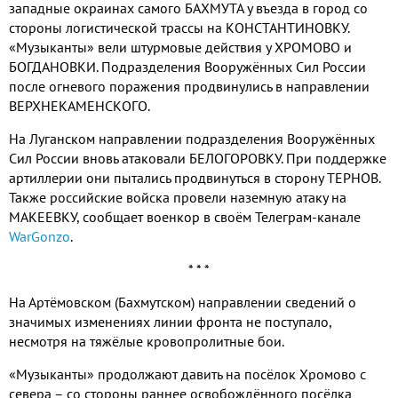
западные окраинах самого БАХМУТА у въезда в город со
стороны логистической трассы на КОНСТАНТИНОВКУ.
«Музыканты» вели штурмовые действия у ХРОМОВО и
БОГДАНОВКИ. Подразделения Вооружённых Сил России
после огневого поражения продвинулись в направлении
ВЕРХНЕКАМЕНСКОГО.
На Луганском направлении подразделения Вооружённых
Сил России вновь атаковали БЕЛОГОРОВКУ. При поддержке
артиллерии они пытались продвинуться в сторону ТЕРНОВ.
Также российские войска провели наземную атаку на
МАКЕЕВКУ, сообщает военкор в своём Телеграм-канале
WarGonzo
.
* * *
На Артёмовском (Бахмутском) направлении сведений о
значимых изменениях линии фронта не поступало,
несмотря на тяжёлые кровопролитные бои.
«Музыканты» продолжают давить на посёлок Хромово с
севера – со стороны раннее освобождённого посёлка