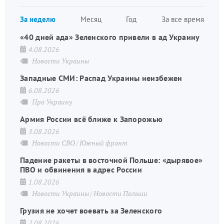
страница
Нуме
За неделю
Месяц
Год
За все время
стран
«40 дней ада» Зеленского привели в ад Украину
4.08.2026
Новости Украины
Западные СМИ: Распад Украины неизбежен
6.08.2026
Про Украину
Армия России всё ближе к Запорожью
3.08.2026
Новости СВО
Южный фронт
Падение ракеты в восточной Польше: «дырявое»
ПВО и обвинения в адрес России
1.08.2026
Новости Украины
Новости Польши
Грузия не хочет воевать за Зеленского
2.08.2026