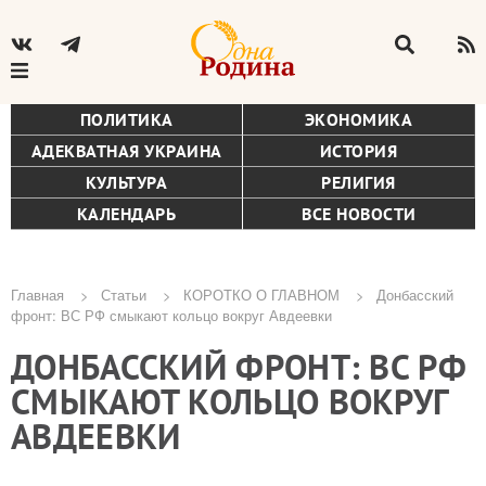
ПОЛИТИКА
ЭКОНОМИКА
АДЕКВАТНАЯ УКРАИНА
ИСТОРИЯ
КУЛЬТУРА
РЕЛИГИЯ
КАЛЕНДАРЬ
ВСЕ НОВОСТИ
Главная
Статьи
КОРОТКО О ГЛАВНОМ
Донбасский
фронт: ВС РФ смыкают кольцо вокруг Авдеевки
Строка
ДОНБАССКИЙ ФРОНТ: ВС РФ
навигации
СМЫКАЮТ КОЛЬЦО ВОКРУГ
АВДЕЕВКИ