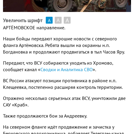
А
А
Увеличить шрифт
А
АРТЁМОВСКОЕ направление.
Наши бойцы передают хорошие новости с северного
фланга Артёмовска. Ребята вышли на окраины н.п.
Богдановка и продолжают продвигаться в тыл Часов Яру.
Передают, что ВСУ собираются уходить из Хромово,
сообщает канал «
Сводки и Аналитика СВО
».
ВС России атакуют позиции противника в районе н.п.
Клещеевка, постепенно расширяя контроль территории.
Отражено несколько серьезных атак ВСУ, уничтожили две
САУ «Краб».
Также продолжаются бои за Андреевку.
На северном фланге идёт продвижение и зачистка у
Берховского водохранилища, добавляет Телеграм-канал