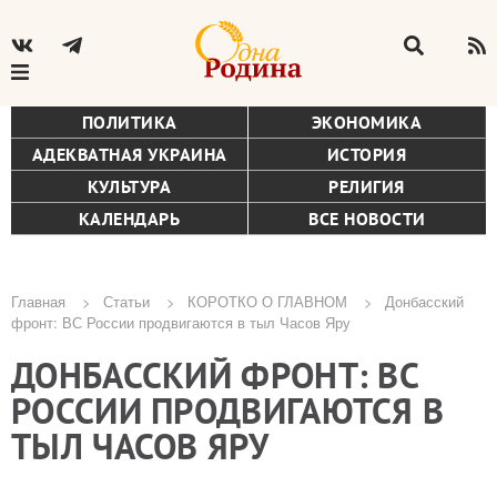
ПОЛИТИКА
ЭКОНОМИКА
АДЕКВАТНАЯ УКРАИНА
ИСТОРИЯ
КУЛЬТУРА
РЕЛИГИЯ
КАЛЕНДАРЬ
ВСЕ НОВОСТИ
Главная
Статьи
КОРОТКО О ГЛАВНОМ
Донбасский
фронт: ВС России продвигаются в тыл Часов Яру
Строка
ДОНБАССКИЙ ФРОНТ: ВС
навигации
РОССИИ ПРОДВИГАЮТСЯ В
ТЫЛ ЧАСОВ ЯРУ