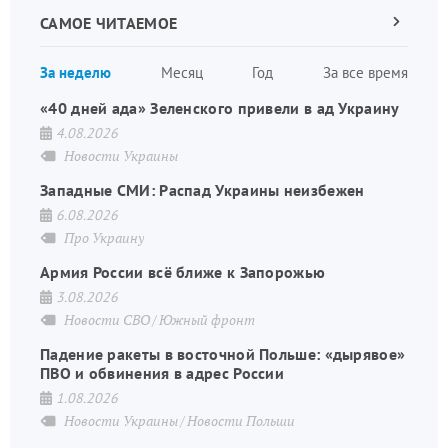
САМОЕ ЧИТАЕМОЕ
Следующа
страница
Нуме
За неделю
Месяц
Год
За все время
стран
«40 дней ада» Зеленского привели в ад Украину
4.08.2026
Новости Украины
Западные СМИ: Распад Украины неизбежен
6.08.2026
Про Украину
Армия России всё ближе к Запорожью
3.08.2026
Новости СВО
Южный фронт
Падение ракеты в восточной Польше: «дырявое»
ПВО и обвинения в адрес России
1.08.2026
Новости Украины
Новости Польши