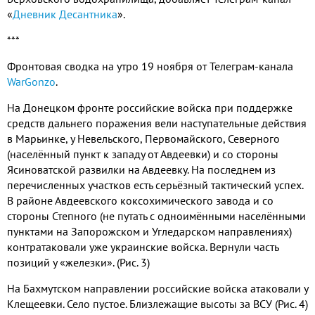
«
Дневник Десантника
».
***
Фронтовая сводка на утро 19 ноября от Телеграм-канала
WarGonzo
.
На Донецком фронте российские войска при поддержке
средств дальнего поражения вели наступательные действия
в Марьинке
,
у Невельского
,
Первомайского
, Северного
(
населённый пункт к западу от Авдеевки
)
и со стороны
Ясиноватской развилки на Авдеевку
.
На последнем из
перечисленных участков есть серьёзный тактический успех
.
В районе Авдеевского коксохимического завода и со
стороны Степного
(
не путать с одноимёнными населёнными
пунктами на Запорожском и Угледарском направлениях
)
контратаковали уже украинские войска
.
Вернули часть
позиций у «железки»
. (Рис. 3)
На Бахмутском направлении российские войска атаковали у
Клещеевки
.
Село пустое
.
Близлежащие высоты за ВСУ
(Рис. 4)