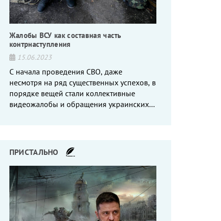
Жалобы ВСУ как составная часть
контрнаступления
15.06.2023
С начала проведения СВО, даже
несмотря на ряд существенных успехов, в
порядке вещей стали коллективные
видеожалобы и обращения украинских
вояк, сетующих то на нехватку оружия, то
на дебильное командование, то на
воров-командиров.
ПРИСТАЛЬНО