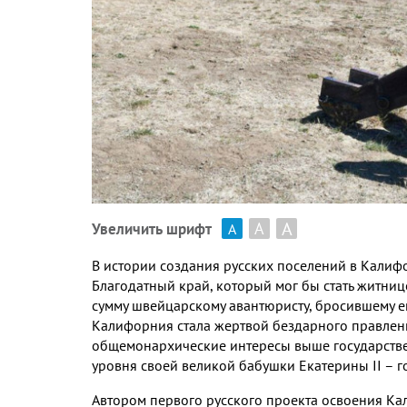
А
А
Увеличить шрифт
А
В истории создания русских поселений в Калиф
Благодатный край
,
который мог бы стать житниц
сумму швейцарскому авантюристу
,
бросившему е
Калифорния стала жертвой бездарного правле
общемонархические интересы выше государств
уровня своей великой бабушки Екатерины
II
– г
Автором первого русского проекта освоения Ка