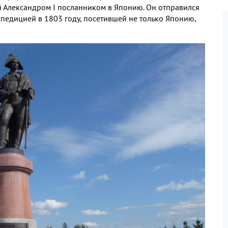
й Александром
I
посланником в Японию
.
Он отправился
кспедицией в
1803
году
,
посетившей не только Японию
,