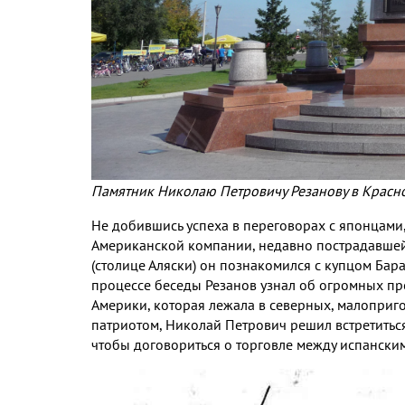
Памятник Николаю Петровичу Резанову в Красн
Не добившись успеха в переговорах с японцами
Американской компании
,
недавно пострадавшей
(
столице Аляски
)
он познакомился с купцом Бар
процессе беседы Резанов узнал об огромных п
Америки
,
которая лежала в северных
,
малоприго
патриотом
,
Николай Петрович решил встретиться
чтобы договориться о торговле между испански