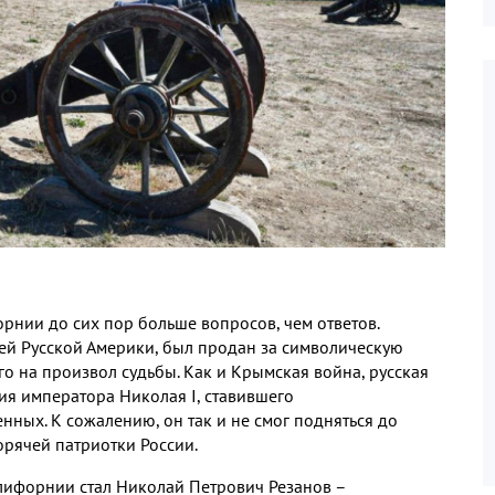
орнии до сих пор больше вопросов
,
чем ответов
.
ей Русской Америки
,
был продан за символическую
го на произвол судьбы
.
Как и Крымская война
,
русская
ния императора Николая
I,
ставившего
енных
.
К сожалению
,
он так и не смог подняться до
орячей патриотки России
.
лифорнии стал Николай Петрович Резанов –