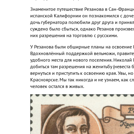
Знаменитое путешествие Резанова в Сан
-
Франци
испанской Калифорнии он познакомился с доче
дочь губернатора полюбили друг друга и приня
суждено было сбыться
,
однако Резанов произвел
них разрешения на торговлю с русскими
.
У Резанова были обширные планы на освоение
Вдохновлённый поддержкой вельможи
,
правите
удобного места для нового поселения
.
Николай 
добиться там разрешения на женитьбу
(
невеста 
вернуться и приступить к освоению края
.
Увы
,
но
Красноярске
.
Мы так никогда и не узнаем
,
как с
человек остался в живых
.