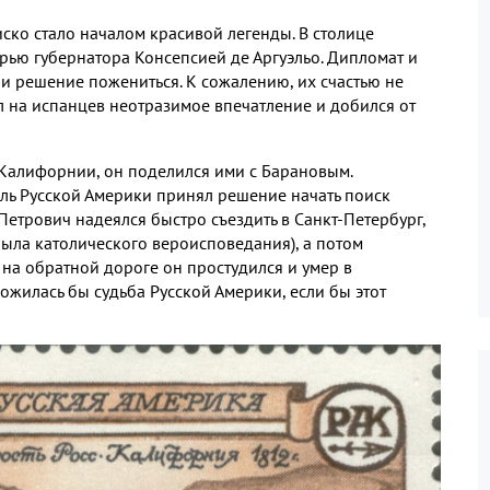
ско стало началом красивой легенды
.
В столице
рью губернатора Консепсией де Аргуэльо
.
Дипломат и
ли решение пожениться
.
К сожалению
,
их счастью не
 на испанцев неотразимое впечатление и добился от
 Калифорнии
,
он поделился ими с Барановым
.
ль Русской Америки принял решение начать поиск
Петрович надеялся быстро съездить в Санкт
-
Петербург
,
была католического вероисповедания
),
а потом
 на обратной дороге он простудился и умер в
ложилась бы судьба Русской Америки
,
если бы этот