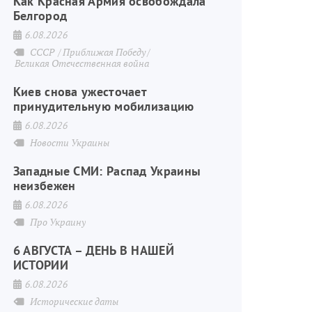
Как Красная Армия освобождала
Белгород
6.08.2026
СССР
Приближая Победу
Великая Отечественная война
Киев снова ужесточает
принудительную мобилизацию
6.08.2026
Новости Украины
Западные СМИ: Распад Украины
неизбежен
6.08.2026
Про Украину
6 АВГУСТА – ДЕНЬ В НАШЕЙ
ИСТОРИИ
6.08.2026
Исторические даты