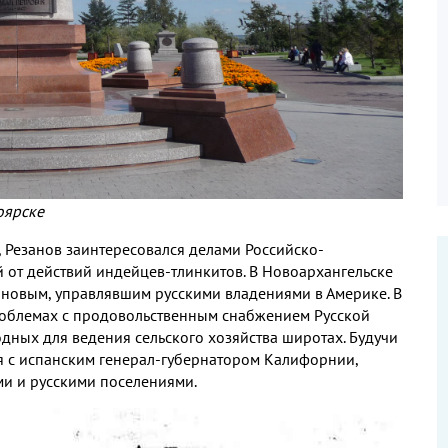
оярске
,
Резанов заинтересовался делами Российско
-
 от действий индейцев
-
тлинкитов
.
В Новоархангельске
ановым
,
управлявшим русскими владениями в Америке
.
В
роблемах с продовольственным снабжением Русской
дных для ведения сельского хозяйства широтах
.
Будучи
 с испанским генерал
-
губернатором Калифорнии
,
ми и русскими поселениями
.