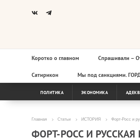
Коротко о главном
Спрашивали – О
Основная
навигация
Сатирикон
Мы под санкциями. ГОР
ПОЛИТИКА
ЭКОНОМИКА
АДЕКВ
Главная
Статьи
ИСТОРИЯ
Форт-Росс и р
Строка
ФОРТ-РОСС И РУССКА
навигации