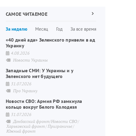
САМОЕ ЧИТАЕМОЕ
Следующая
страница
Нумерация
За неделю
Месяц
Год
За все время
страниц
«40 дней ада» Зеленского привели в ад
Украину
4.08.2026
Новости Украины
Западные СМИ: У Украины и у
Зеленского нет будущего
31.07.2026
Про Украину
Новости СВО: Армия РФ замкнула
кольцо вокруг Белого Колодезя
31.07.2026
Донбасский фронт/Новости СВО
Харьковский фронт
Приграничье
Южный фронт