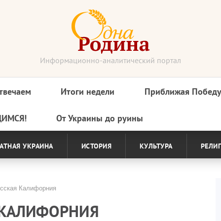
Информационно-аналитический портал
твечаем
Итоги недели
Приближая Побед
ДИМСЯ!
От Украины до руины
АТНАЯ УКРАИНА
ИСТОРИЯ
КУЛЬТУРА
РЕЛИ
усская Калифорния
Я КАЛИФОРНИЯ