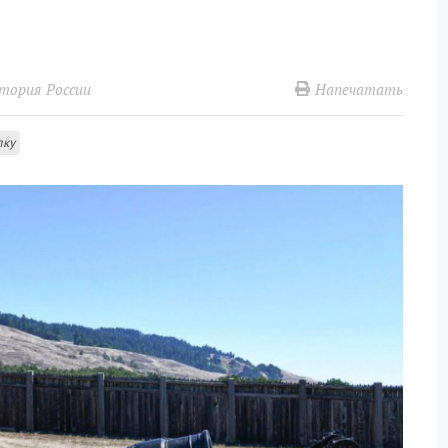
Напечатать
тория России
лку