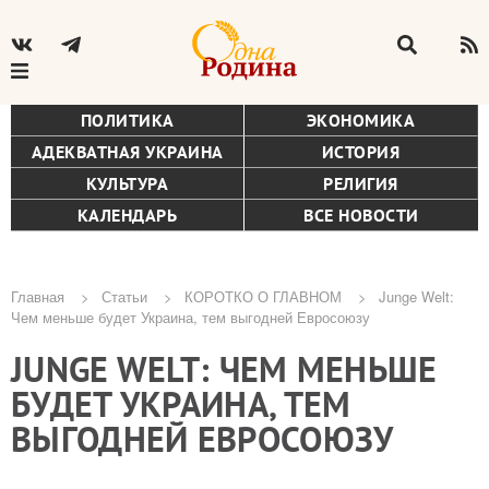
ПОЛИТИКА
ЭКОНОМИКА
АДЕКВАТНАЯ УКРАИНА
ИСТОРИЯ
КУЛЬТУРА
РЕЛИГИЯ
КАЛЕНДАРЬ
ВСЕ НОВОСТИ
Главная
Статьи
КОРОТКО О ГЛАВНОМ
Junge Welt:
Чем меньше будет Украина, тем выгодней Евросоюзу
Строка
JUNGE WELT: ЧЕМ МЕНЬШЕ
навигации
БУДЕТ УКРАИНА, ТЕМ
ВЫГОДНЕЙ ЕВРОСОЮЗУ