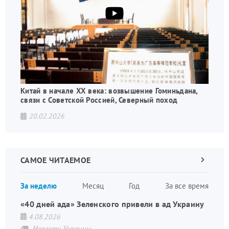
Китай в начале XX века: возвышение Гоминьдана,
связи с Советской Россией, Северный поход
20.02.2026
САМОЕ ЧИТАЕМОЕ
Следующа
страница
Нуме
За неделю
Месяц
Год
За все время
стран
«40 дней ада» Зеленского привели в ад Украину
4.08.2026
Новости Украины