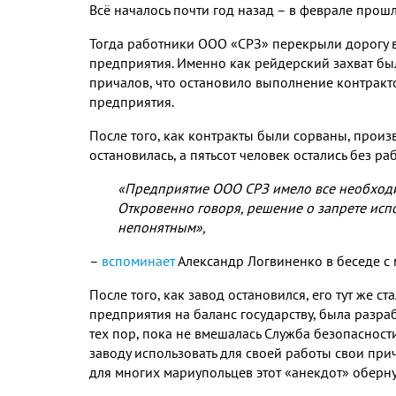
Всё началось почти год назад – в феврале прошл
Тогда работники ООО «СРЗ» перекрыли дорогу в 
предприятия. Именно как рейдерский захват бы
причалов, что остановило выполнение контракт
предприятия.
После того, как контракты были сорваны, произ
остановилась, а пятьсот человек остались без ра
«Предприятие ООО СРЗ имело все необход
Откровенно говоря, решение о запрете исп
непонятным»,
–
вспоминает
Александр Логвиненко в беседе с
После того, как завод остановился, его тут же с
предприятия на баланс государству, была разраб
тех пор, пока не вмешалась Служба безопасност
заводу использовать для своей работы свои при
для многих мариупольцев этот «анекдот» оберну