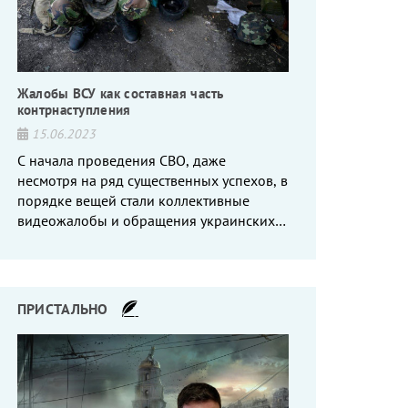
Жалобы ВСУ как составная часть
контрнаступления
15.06.2023
С начала проведения СВО, даже
несмотря на ряд существенных успехов, в
порядке вещей стали коллективные
видеожалобы и обращения украинских
вояк, сетующих то на нехватку оружия, то
на дебильное командование, то на
воров-командиров.
ПРИСТАЛЬНО