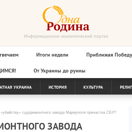
Информационно-аналитический портал
твечаем
Итоги недели
Приближая Побед
ДИМСЯ!
От Украины до руины
АТНАЯ УКРАИНА
ИСТОРИЯ
КУЛЬТУРА
РЕЛИ
«убийству» судоремонтного завода Мариуполя причастна СБУ?
ЕМОНТНОГО ЗАВОДА