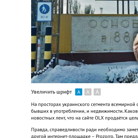
А
А
Увеличить шрифт
А
На просторах украинского сегмента всемирной 
бывших в употреблении, и недвижимости. Каков
новостных лент, что на сайте ОLХ продаётся це
Правда, справедливости ради необходимо замети
другой интернет-площадке – Prozorro. Там предл