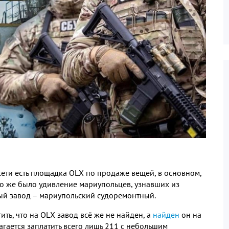
сети есть площадка ОLХ по продаже вещей, в основном,
о же было удивление мариупольцев, узнавших из
лый завод – мариупольский судоремонтный.
ть, что на ОLХ завод всё же не найден, а
найден
он на
агается заплатить всего лишь 211 с небольшим