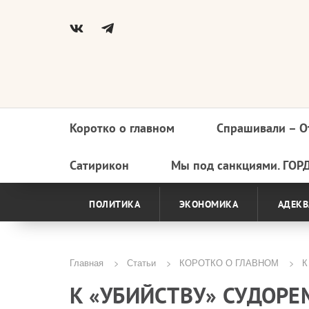
Коротко о главном
Спрашивали – О
Основная
навигация
Сатирикон
Мы под санкциями. ГОР
ПОЛИТИКА
ЭКОНОМИКА
АДЕКВ
Главная
Статьи
КОРОТКО О ГЛАВНОМ
К 
Строка
К «УБИЙСТВУ» СУДОР
навигации