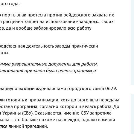
ого года.
порт в знак протеста против рейдерского захвата их
л расценен запрет на использование заводом… своих
ов, да и вообще заблокировало всю работу
водственная деятельность заводы практически
боты.
имые разрешительные документы для работы.
ользования причалов было очень странным и
 мариупольскими журналистами городского сайта 0629.
тали готовить к приватизации, хотя до этого шла передача
отана программа, согласно которой и велась работа. До
и Украины (СБУ). Оказывается, именно СБУ запретила
чалы – это больше похоже на анекдот, однако в жизни
лся личной трагедией.