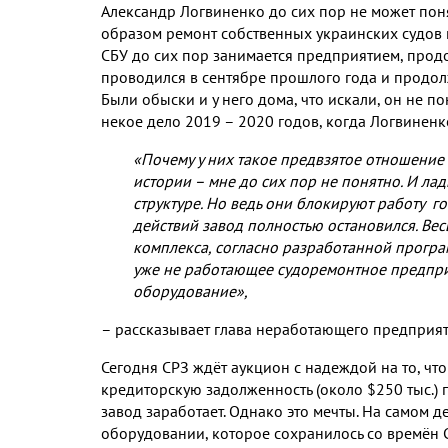
Александр Логвиненко до сих пор не может поня
образом ремонт собственных украинских судов м
СБУ до сих пор занимается предприятием, прод
проводился в сентябре прошлого года и продолж
Были обыски и у него дома, что искали, он не по
некое дело 2019 – 2020 годов, когда Логвинен
«Почему у них такое предвзятое отношение 
истории – мне до сих пор не понятно. И ла
структуре. Но ведь они блокируют работу го
действий завод полностью остановился. Ве
комплекса, согласно разработанной програ
уже не работающее судоремонтное предприя
оборудование»,
– рассказывает глава неработающего предприят
Сегодня СРЗ ждёт аукцион с надеждой на то, что
кредиторскую задолженность (около $250 тыс.) п
завод заработает. Однако это мечты. На самом 
оборудовании, которое сохранилось со времён С