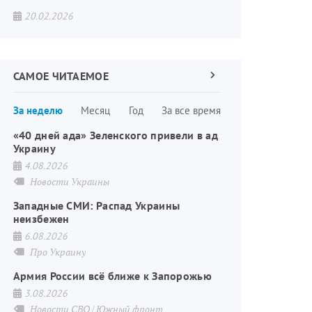
20.02.2026
САМОЕ ЧИТАЕМОЕ
Следующая
страница
Нумерация
За неделю
Месяц
Год
За все время
страниц
«40 дней ада» Зеленского привели в ад
Украину
4.08.2026
Новости Украины
Западные СМИ: Распад Украины
неизбежен
6.08.2026
Про Украину
Армия России всё ближе к Запорожью
3.08.2026
Новости СВО
Южный фронт