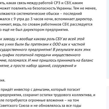
ть, какая связь между работой СРЗ и СБУ, каким
ожет повлиять на безопасность Украины. Тем не менее,
олжаются систематические обыски – последний
ался с 9 утра до 3 часов ночи, вспоминает директор.
нимает, ведь, по словам работников СБУ, расследуется
ко ещё не был директором предприятия.
к заводу, и вообще какова роль СБУ во всей этой
дно у них были бы претензии к ООО как к частной
сударственного предприятия! В результате всех этих
сь график поэтапной передачи имущественного
мме, поломался. И мне пришлось принимать на баланс
тие, а просто набор зданий, сооружений и
ия.
 придёт инвестор с деньгами, который погасит
редприятия, сохранит остатки трудового коллектива, и
деле потребуются огромные вложения – на том
оветского Союза и не обновлялось за все годы