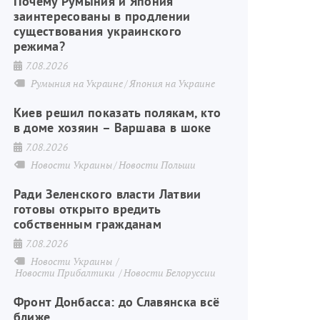
Почему Румыния и Япония
заинтересованы в продлении
существования украинского
режима?
7.08.2026
Румыния на Украине
Япония на Украине
Киев решил показать полякам, кто
в доме хозяин – Варшава в шоке
7.08.2026
Новости Украины
Новости Польши
Ради Зеленского власти Латвии
готовы открыто вредить
собственным гражданам
7.08.2026
Новости Украины
Новости Прибалтики
Новости Белоруссии
Фронт Донбасса: до Славянска всё
ближе