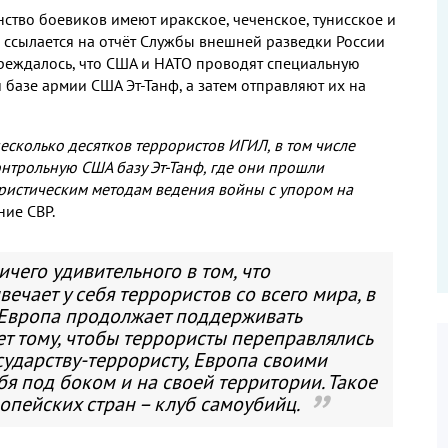
нство боевиков имеют иракское, чеченское, тунисское и
 ссылается на отчёт Службы внешней разведки России
упреждалось, что США и НАТО проводят специальную
базе армии США Эт-Танф, а затем отправляют их на
есколько десятков террористов ИГИЛ, в том числе
онтрольную США базу Эт-Танф, где они прошли
ристическим методам ведения войны с упором на
ние СВР.
ичего удивительного в том, что
ечает у себя террористов со всего мира, в
о Европа продолжает поддерживать
ет тому, чтобы террористы переправлялись
осударству-террористу, Европа своими
бя под боком и на своей территории. Такое
опейских стран – клуб самоубийц.