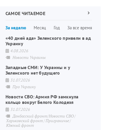
САМОЕ ЧИТАЕМОЕ
Следующая
страница
Нумерация
За неделю
Месяц
Год
За все время
страниц
«40 дней ада» Зеленского привели в ад
Украину
4.08.2026
Новости Украины
Западные СМИ: У Украины и у
Зеленского нет будущего
31.07.2026
Про Украину
Новости СВО: Армия РФ замкнула
кольцо вокруг Белого Колодезя
31.07.2026
Донбасский фронт/Новости СВО
Харьковский фронт
Приграничье
Южный фронт