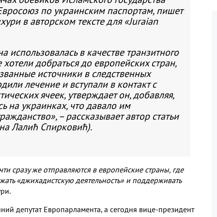
 Евросоюз по украинским паспортам, пишет
ури в авторском тексте для «Juraian
а использовалась в качестве транзитного
 хотели добраться до европейских стран,
азванные источники в следственных
дили лечение и вступали в контакт с
ических ячеек, утверждает он, добавляя,
ь на украинках, что давало им
ражданство», – рассказывает автор статьи
на Лалић Спирковић).
ти сразу же отправляются в европейские страны, где
жать «джихадистскую деятельность» и поддерживать
ри.
ашний депутат Европарламента, а сегодня вице-президент