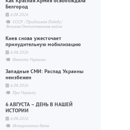
Как Красная Армия освобождала
Белгород
6.08.2026
СССР
Приближая Победу
Великая Отечественная война
Киев снова ужесточает
принудительную мобилизацию
6.08.2026
Новости Украины
Западные СМИ: Распад Украины
неизбежен
6.08.2026
Про Украину
6 АВГУСТА – ДЕНЬ В НАШЕЙ
ИСТОРИИ
6.08.2026
Исторические даты