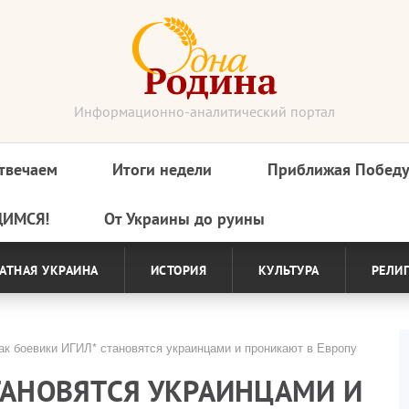
Информационно-аналитический портал
твечаем
Итоги недели
Приближая Побед
ДИМСЯ!
От Украины до руины
АТНАЯ УКРАИНА
ИСТОРИЯ
КУЛЬТУРА
РЕЛИ
к боевики ИГИЛ* становятся украинцами и проникают в Европу
ТАНОВЯТСЯ УКРАИНЦАМИ И