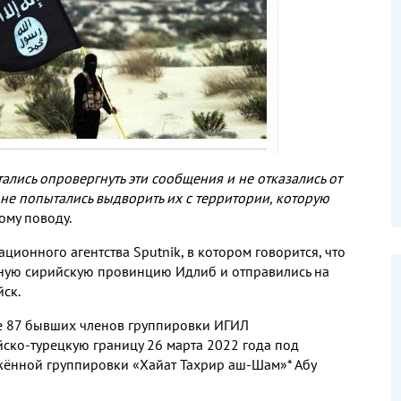
ались опровергнуть эти сообщения и не отказались от
не попытались выдворить их с территории, которую
ому поводу.
ационного агентства
Sputnik
, в котором говорится, что
рную сирийскую провинцию Идлиб и отправились на
йск.
ее 87 бывших членов группировки ИГИЛ
ко-турецкую границу 26 марта 2022 года под
ённой группировки «Хайат Тахрир аш-Шам»* Абу