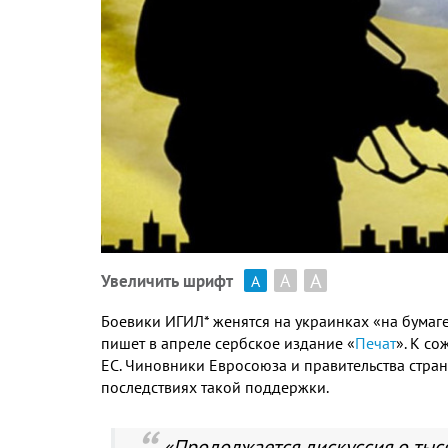
А
А
Увеличить шрифт
А
Боевики ИГИЛ* женятся на украинках «на бумаге»
пишет в апреле сербское издание «
Печат
». К со
ЕС. Чиновники Евросоюза и правительства стра
последствиях такой поддержки.
«Продолжается дискуссия о тыс