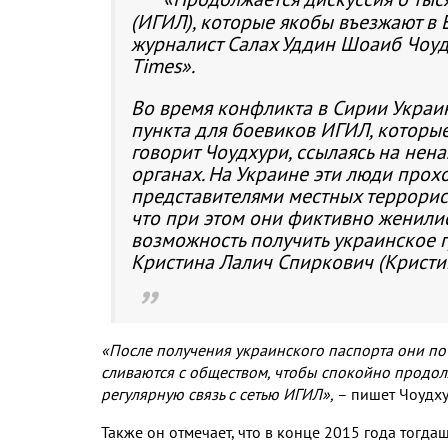
(ИГИЛ), которые якобы въезжают в
журналист Салах Уддин Шоаиб Чоудх
Times».
Во время конфликта в Сирии Украин
пункта для боевиков ИГИЛ, которые
говорит Чоудхури, ссылаясь на нен
органах. На Украине эти люди прохо
представителями местных террорист
что при этом они фиктивно женилис
возможность получить украинское г
Кристина Лалич Спиркович (Кристи
«После получения украинского паспорта они поч
сливаются с обществом, чтобы спокойно продол
регулярную связь с сетью ИГИЛ»,
– пишет Чоудху
Также он отмечает, что в конце 2015 года тогд