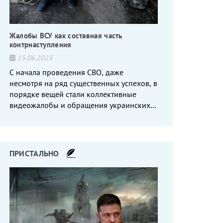
Жалобы ВСУ как составная часть
контрнаступления
15.06.2023
С начала проведения СВО, даже
несмотря на ряд существенных успехов, в
порядке вещей стали коллективные
видеожалобы и обращения украинских
вояк, сетующих то на нехватку оружия, то
на дебильное командование, то на
воров-командиров.
ПРИСТАЛЬНО