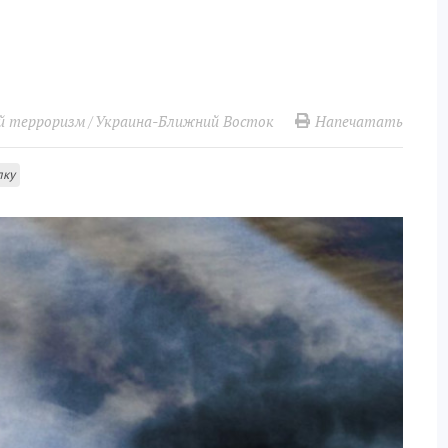
Напечатать
й терроризм
Украина-Ближний Восток
лку