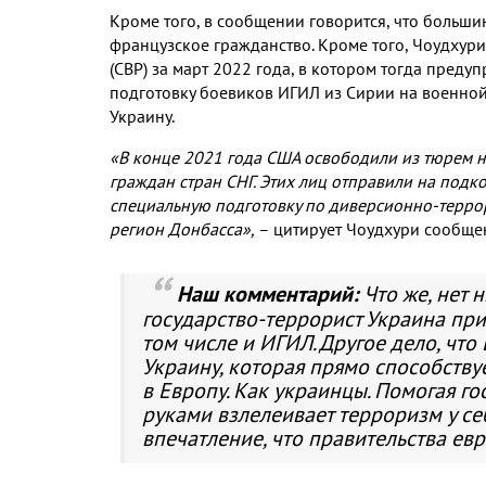
Кроме того, в сообщении говорится, что больши
французское гражданство. Кроме того, Чоудхури
(СВР) за март 2022 года, в котором тогда пред
подготовку боевиков ИГИЛ из Сирии на военной 
Украину.
«В конце 2021 года США освободили из тюрем н
граждан стран СНГ. Этих лиц отправили на подк
специальную подготовку по диверсионно-терро
регион Донбасса»,
– цитирует Чоудхури сообще
Наш комментарий:
Что же, нет н
государство-террорист Украина прив
том числе и ИГИЛ. Другое дело, чт
Украину, которая прямо способству
в Европу. Как украинцы. Помогая г
руками взлелеивает терроризм у се
впечатление, что правительства евр