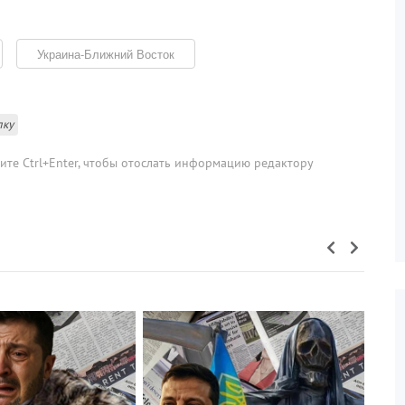
Украина-Ближний Восток
лку
мите Ctrl+Enter, чтобы отослать информацию редактору