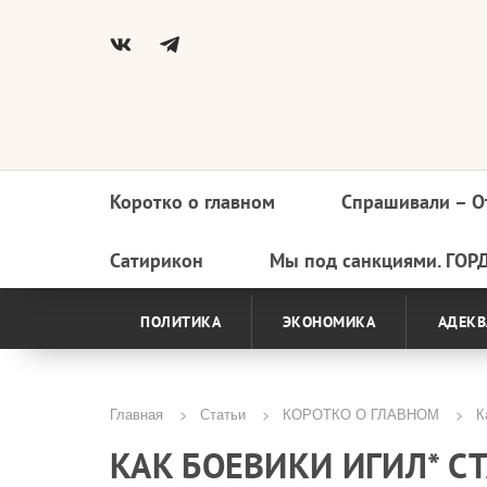
Коротко о главном
Спрашивали – О
Основная
навигация
Сатирикон
Мы под санкциями. ГОР
ПОЛИТИКА
ЭКОНОМИКА
АДЕКВ
Главная
Статьи
КОРОТКО О ГЛАВНОМ
Ка
Строка
КАК БОЕВИКИ ИГИЛ* С
навигации