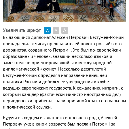
А
А
Увеличить шрифт
А
Выдающийся дипломат Алексей Петрович Бестужев-Рюмин
принадлежал к числу представителей нового российского
дворянства, созданного Петром
I
. Это был по-европейски
образованный человек, знавший несколько языков и
замечательно ориентировавшийся в международной
дипломатической «кухне». Несколько десятилетий
Бестужев-Рюмин определял направление внешней
политики России и добился её утверждения в клубе
ведущих европейских государств. К сожалению, интриги, к
которым канцлер (фактически министр иностранных дел)
периодически прибегал, стали причиной краха его карьеры
и политической ссылки.
Будучи выходцем из знатного и древнего рода, Алексей
Петрович уже в юном возрасте был послан Петром
I
за