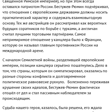
Священной Римской империей), но при этом всегда
оставался патриотом России. Бестужев-Рюмин подчёркивал,
что отношения с европейскими державами должны носить
прагматический характер и содержать взаимовыгодную
основу. Тех же австрийцев он рассматривал как вероятных
будущих соратников по борьбе с турками, а англичан
считал лучшими торговыми партнёрами. Самое
непримиримое отношение у канцлера было к Франции,
которую он называл главным противником России на
международной арене.
С началом Семилетней войны, разделившей европейские
империи, позиции канцлера серьёзно пошатнулись. Дело в
том, что страны, которым он симпатизировал, оказались по
разные стороны конфликта и долговременное
политическое равновесие рухнуло. Болезненно переживая
крушение своих идеалов, Бестужев-Рюмин фактически
отошёл от дел и стал пассивным наблюдателем за
происходящим.
Судьба нашего героя, казалось, была решена, его ждала