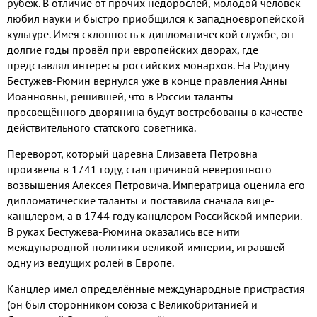
рубеж. В отличие от прочих недорослей, молодой человек
любил науки и быстро приобщился к западноевропейской
культуре. Имея склонность к дипломатической службе, он
долгие годы провёл при европейских дворах, где
представлял интересы российских монархов. На Родину
Бестужев-Рюмин вернулся уже в конце правления Анны
Иоанновны, решившей, что в России таланты
просвещённого дворянина будут востребованы в качестве
действительного статского советника.
Переворот, который царевна Елизавета Петровна
произвела в 1741 году, стал причиной невероятного
возвышения Алексея Петровича. Императрица оценила его
дипломатические таланты и поставила сначала вице-
канцлером, а в 1744 году канцлером Российской империи.
В руках Бестужева-Рюмина оказались все нити
международной политики великой империи, игравшей
одну из ведущих ролей в Европе.
Канцлер имел определённые международные пристрастия
(он был сторонником союза с Великобританией и