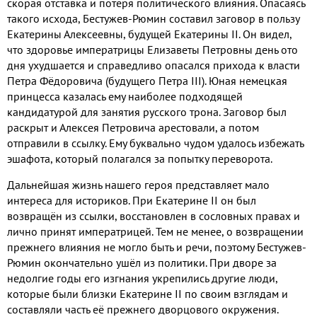
скорая отставка и потеря политического влияния. Опасаясь
такого исхода, Бестужев-Рюмин составил заговор в пользу
Екатерины Алексеевны, будущей Екатерины
II
. Он видел,
что здоровье императрицы Елизаветы Петровны день ото
дня ухудшается и справедливо опасался прихода к власти
Петра Фёдоровича (будущего Петра
III
). Юная немецкая
принцесса казалась ему наиболее подходящей
кандидатурой для занятия русского трона. Заговор был
раскрыт и Алексея Петровича арестовали, а потом
отправили в ссылку. Ему буквально чудом удалось избежать
эшафота, который полагался за попытку переворота.
Дальнейшая жизнь нашего героя представляет мало
интереса для историков. При Екатерине
II
он был
возвращён из ссылки, восстановлен в сословных правах и
лично принят императрицей. Тем не менее, о возвращении
прежнего влияния не могло быть и речи, поэтому Бестужев-
Рюмин окончательно ушёл из политики. При дворе за
недолгие годы его изгнания укрепились другие люди,
которые были близки Екатерине
II
по своим взглядам и
составляли часть её прежнего дворцового окружения.