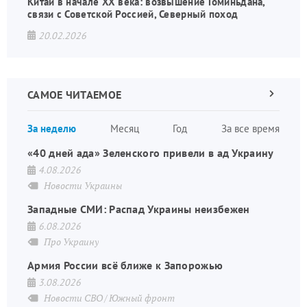
Китай в начале XX века: возвышение Гоминьдана,
связи с Советской Россией, Северный поход
20.02.2026
САМОЕ ЧИТАЕМОЕ
Следующа
страница
Нуме
За неделю
Месяц
Год
За все время
стран
«40 дней ада» Зеленского привели в ад Украину
4.08.2026
Новости Украины
Западные СМИ: Распад Украины неизбежен
6.08.2026
Про Украину
Армия России всё ближе к Запорожью
3.08.2026
Новости СВО
Южный фронт