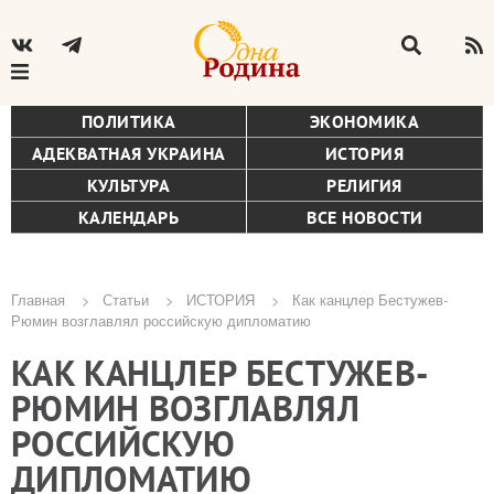
ПОЛИТИКА
ЭКОНОМИКА
АДЕКВАТНАЯ УКРАИНА
ИСТОРИЯ
КУЛЬТУРА
РЕЛИГИЯ
КАЛЕНДАРЬ
ВСЕ НОВОСТИ
Главная
Статьи
ИСТОРИЯ
Как канцлер Бестужев-
Рюмин возглавлял российскую дипломатию
Строка
КАК КАНЦЛЕР БЕСТУЖЕВ-
навигации
РЮМИН ВОЗГЛАВЛЯЛ
РОССИЙСКУЮ
ДИПЛОМАТИЮ