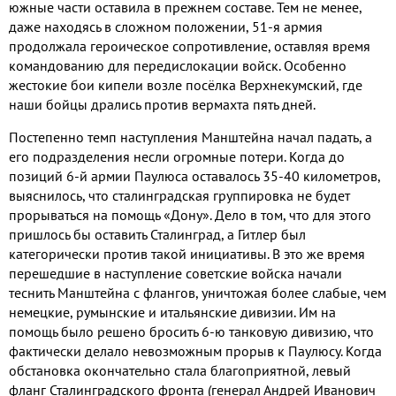
южные части оставила в прежнем составе
.
Тем не менее
,
даже находясь в сложном положении
, 51-
я армия
продолжала героическое сопротивление
,
оставляя время
командованию для передислокации войск
.
Особенно
жестокие бои кипели возле посёлка Верхнекумский
,
где
наши бойцы дрались против вермахта пять дней
.
Постепенно темп наступления Манштейна начал падать
,
а
его подразделения несли огромные потери
.
Когда до
позиций
6-
й армии Паулюса оставалось
35-40
километров
,
выяснилось
,
что сталинградская группировка не будет
прорываться на помощь «Дону»
.
Дело в том
,
что для этого
пришлось бы оставить Сталинград
,
а Гитлер был
категорически против такой инициативы
.
В это же время
перешедшие в наступление советские войска начали
теснить Манштейна с флангов
,
уничтожая более слабые
,
чем
немецкие
,
румынские и итальянские дивизии
.
Им на
помощь было решено бросить
6-
ю танковую дивизию
,
что
фактически делало невозможным прорыв к Паулюсу
.
Когда
обстановка окончательно стала благоприятной
,
левый
фланг Сталинградского фронта
(
генерал Андрей Иванович