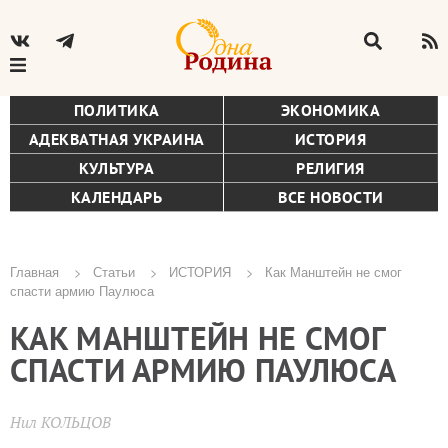
ПОЛИТИКА
ЭКОНОМИКА
АДЕКВАТНАЯ УКРАИНА
ИСТОРИЯ
КУЛЬТУРА
РЕЛИГИЯ
КАЛЕНДАРЬ
ВСЕ НОВОСТИ
Главная
Статьи
ИСТОРИЯ
Как Манштейн не смог
спасти армию Паулюса
Строка
КАК МАНШТЕЙН НЕ СМОГ
навигации
СПАСТИ АРМИЮ ПАУЛЮСА
Нил КОЛЬЦОВ