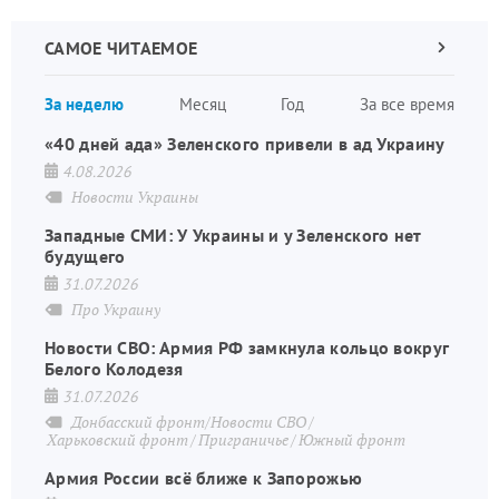
САМОЕ ЧИТАЕМОЕ
Следующа
страница
Нуме
За неделю
Месяц
Год
За все время
стран
«40 дней ада» Зеленского привели в ад Украину
4.08.2026
Новости Украины
Западные СМИ: У Украины и у Зеленского нет
будущего
31.07.2026
Про Украину
Новости СВО: Армия РФ замкнула кольцо вокруг
Белого Колодезя
31.07.2026
Донбасский фронт/Новости СВО
Харьковский фронт
Приграничье
Южный фронт
Армия России всё ближе к Запорожью