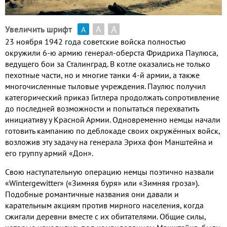
А
А
Увеличить шрифт
А
23
ноября
1942
года советские войска полностью
окружили
6-
ю армию генерал
-
оберста Фридриха Паулюса
,
ведущего бои за Сталинград
.
В котле оказались не только
пехотные части
,
но и многие танки
4-
й армии
,
а также
многочисленные тыловые учреждения
.
Паулюс получил
категорический приказ Гитлера продолжать сопротивление
до последней возможности и попытаться перехватить
инициативу у Красной Армии
.
Одновременно немцы начали
готовить кампанию по деблокаде своих окружённых войск
,
возложив эту задачу на генерала Эриха фон Манштейна и
его группу армий «Дон»
.
Свою наступательную операцию немцы поэтично назвали
«
Wintergewitter
»
(
«Зимняя буря» или «Зимняя гроза»
).
Подобные романтичные названия они давали и
карательным акциям против мирного населения
,
когда
сжигали деревни вместе с их обитателями
.
Общие силы
,