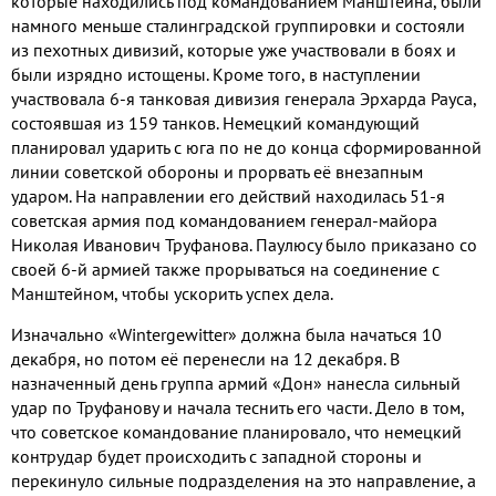
которые находились под командованием Манштейна
,
были
намного меньше сталинградской группировки и состояли
из пехотных дивизий
,
которые уже участвовали в боях и
были изрядно истощены
.
Кроме того
,
в наступлении
участвовала
6-
я танковая дивизия генерала Эрхарда Рауса
,
состоявшая из
159
танков
.
Немецкий командующий
планировал ударить с юга по не до конца сформированной
линии советской обороны и прорвать её внезапным
ударом
.
На направлении его действий находилась
51-
я
советская армия под командованием генерал
-
майора
Николая Иванович Труфанова
.
Паулюсу было приказано со
своей
6-
й армией также прорываться на соединение с
Манштейном
,
чтобы ускорить успех дела
.
Изначально «
Wintergewitter
» должна была начаться
10
декабря
,
но потом её перенесли на
12
декабря
.
В
назначенный день группа армий «Дон» нанесла сильный
удар по Труфанову и начала теснить его части
.
Дело в том
,
что советское командование планировало
,
что немецкий
контрудар будет происходить с западной стороны и
перекинуло сильные подразделения на это направление
,
а