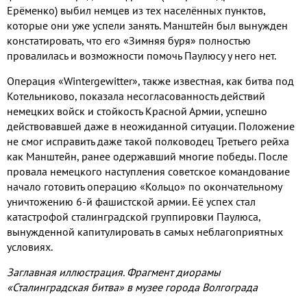
Ерёменко
)
выбил немцев из тех населённых пунктов
,
которые они уже успели занять
.
Манштейн был вынужден
констатировать
,
что его «Зимняя буря» полностью
провалилась и возможности помочь Паулюсу у него нет
.
Операция «
Wintergewitter
»
,
также известная
,
как битва под
Котельниково
,
показала несогласованность действий
немецких войск и стойкость Красной Армии
,
успешно
действовавшей даже в неожиданной ситуации
.
Положение
не смог исправить даже такой
полководец Третьего рейха
как Манштейн
,
ранее одержавший многие победы
.
После
провала немецкого наступления советское командование
начало готовить операцию «Кольцо» по окончательному
уничтожению
6-
й фашистской армии
.
Её успех стал
катастрофой сталинградской группировки Паулюса
,
вынужденной капитулировать в самых неблагоприятных
условиях
.
Заглавная иллюстрация
.
Фрагмент диорамы
«Сталинградская битва» в музее города Волгограда