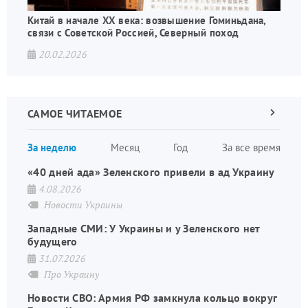
Китай в начале XX века: возвышение Гоминьдана,
связи с Советской Россией, Северный поход
20.02.2026
САМОЕ ЧИТАЕМОЕ
Следующа
страница
Нуме
За неделю
Месяц
Год
За все время
стран
«40 дней ада» Зеленского привели в ад Украину
4.08.2026
Новости Украины
Западные СМИ: У Украины и у Зеленского нет
будущего
31.07.2026
Про Украину
Новости СВО: Армия РФ замкнула кольцо вокруг