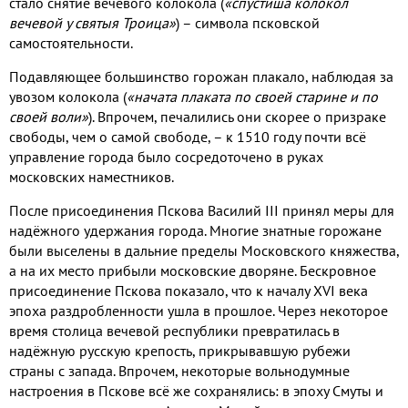
стало снятие вечевого колокола
(
«спустиша колокол
вечевой у святыя Троица»
)
– символа псковской
самостоятельности
.
Подавляющее большинство горожан плакало
,
наблюдая за
увозом колокола
(
«начата плаката по своей старине и по
своей воли»
).
Впрочем
,
печалились они скорее о призраке
свободы
,
чем о самой свободе, – к
1510
году почти всё
управление города было сосредоточено в руках
московских наместников
.
После присоединения Пскова
Василий
III
принял меры для
надёжного удержания города
.
Многие знатные горожане
были выселены в дальние пределы Московского княжества
,
а на их место прибыли московские дворяне
.
Бескровное
присоединение Пскова показало
,
что к началу
XVI
века
эпоха раздробленности ушла в прошлое
.
Через некоторое
время столица вечевой республики превратилась в
надёжную русскую крепость
,
прикрывавшую рубежи
страны с запада
.
Впрочем
,
некоторые вольнодумные
настроения в Пскове всё же сохранялись: в эпоху Смуты и