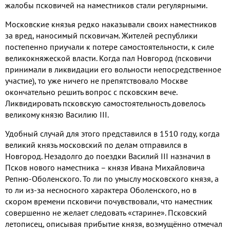
жалобы псковичей на наместников стали регулярными
.
Московские князья редко наказывали своих наместников
за вред
,
наносимый псковичам
.
Жителей республики
постепенно приучали к потере самостоятельности
,
к силе
великокняжеской власти
.
Когда пал Новгород
(
псковичи
принимали в ликвидации его вольности непосредственное
участие
),
то уже ничего не препятствовало Москве
окончательно решить вопрос с псковским вече
.
Ликвидировать псковскую самостоятельность довелось
великому князю Василию
III.
Удобный случай для этого представился в
1510
году
,
когда
великий князь московский по делам отправился в
Новгород
.
Незадолго до поездки Василий
III
назначил в
Псков нового наместника – князя Ивана Михайловича
Репню
-
Оболенского
.
То ли по умыслу московского князя
,
а
то ли из
-
за несносного характера Оболенского
,
но в
скором времени псковичи почувствовали
,
что наместник
совершенно не желает следовать «старине»
.
Псковский
летописец
,
описывая прибытие князя
,
возмущённо отмечал