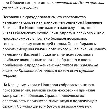
про Оболенского
,
что он
«не пошлиною во Псков приехал
да сел на княжение»
.
Псковичи не сразу догадались
,
что своевольство
наместника скорее наигранное
,
чем реальное
.
Появление
Василия
III
в Новгороде дало им надежду на то
,
что на
князя Оболенского можно найти управу
.
К великому князю
московскому было послано большое посольство
,
состоявшее из лучших людей города
.
Оно собиралось
просить смещения князя Оболенского и назначения нового
наместника
.
Василий
III
,
уже имея умысел арестовать
наиболее влиятельных горожан
,
обратился к вновь
прибывшим с предложением
:
«Копитеся вы
,
жалобные
люди
,
на Крещение Господне
,
и яз вам всем оуправы
подаю»
.
На Крещение
,
когда в Новгород собралась почти вся
псковская элита
,
великий князь московский приказал
задержать жалобщиков
.
Стража
,
пришедшая их
арестовывать
,
произнесла знаменитую в последующем
фразу
:
«Поимани де естя Богом и великим князем»
.