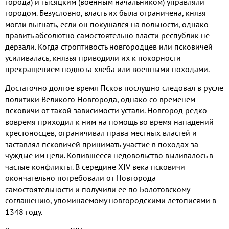
города
)
и тысяцким
(
военным начальником
)
управляли
городом
.
Безусловно
,
власть их была ограничена
,
князя
могли выгнать
,
если он покушался на вольности
,
однако
править абсолютно самостоятельно власти республик не
дерзали
.
Когда строптивость новгородцев или псковичей
усиливалась
,
князья приводили их к покорности
прекращением подвоза хлеба или военными походами
.
Достаточно долгое время Псков послушно следовал в русле
политики Великого Новгорода
,
однако со временем
псковичи от такой зависимости устали
.
Новгород редко
вовремя приходил к ним на помощь во время нападений
крестоносцев
,
ограничивал права местных властей и
заставлял псковичей принимать участие в походах за
чуждые им цели
.
Копившееся недовольство выливалось в
частые конфликты
.
В середине
XIV
века псковичи
окончательно потребовали от Новгорода
самостоятельности и получили её по Болотовскому
соглашению
,
упоминаемому новгородскими летописями в
1348
году
.