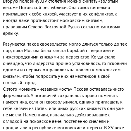
Вторую половину
XIV
столетия можно считать «золотым
веком» Псковской республики
.
Она самостоятельно
приглашает к себе князей
,
участвует в их конфликтах
,
а
иногда даже противостоит московским князьям
,
правившим Северо
-
Восточной Русью согласно ханскому
ярлыку
.
Разумеется
,
такое своевольство могло длиться только до тех
пор
,
пока Москва была занята борьбой с тверскими и
нижегородскими князьями за первенство
.
Когда стало
очевидно
,
что лидерство прочно установилось
,
то псковичи
одними из первых отправились на поклон к московским
князьям
,
чтобы попросить у них наместников в свой
стольный город
.
С этого момента «независимость» Пскова оставалась чисто
формальной
.
У псковичей сохранялось право поменять
наместника
,
если он своевольничал
,
однако приглашать к
себе князей из Литвы или иных русских княжеств они уже
не могли
.
Наместники
,
изначально действовавшие с
оглядкой на псковское вече
,
постепенно смелели и
продвигали в республике московские интересы
.
В
XV
веке