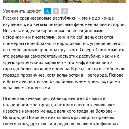
А
А
Увеличить шрифт
А
Русские средневековые республики
– это не до конца
изученный
,
но весьма интересный феномен нашей истории
.
Несколько идеализированные революционными
историками и писателями
,
они и по сей день остаются
примером своеобразного народовластия
,
установившегося
на необозримых просторах русского Севера
.
Стоит отметить
,
что реальная самостоятельность этих республик
,
как и их
«демократический» характер – это миф
,
возникший в
гораздо более поздние времена
.
В реальности всё обстояло
гораздо прозаичнее
,
хотя вольностей в Новгороде
,
Пскове
и Вятке действительно было больше
,
чем в землях
,
прямо
управляемых князьями
.
Псковская вечевая республика
,
некогда бывшая в
подчинении Новгорода
,
а потом от него отделившаяся
,
известна намного меньше великого града на Волхове –
Новгороде
.
Псковичи не пытались расширять пределы
своего «государства»
,
они редко вступали в конфликты с