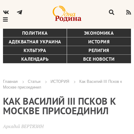
ПОЛИТИКА
ЭКОНОМИКА
АДЕКВАТНАЯ УКРАИНА
ИСТОРИЯ
КУЛЬТУРА
РЕЛИГИЯ
КАЛЕНДАРЬ
ВСЕ НОВОСТИ
Главная
Статьи
ИСТОРИЯ
Как Василий III Псков к
Москве присоединил
Строка
КАК ВАСИЛИЙ III ПСКОВ К
навигации
МОСКВЕ ПРИСОЕДИНИЛ
Аркадий ВЕРТЯЗИН