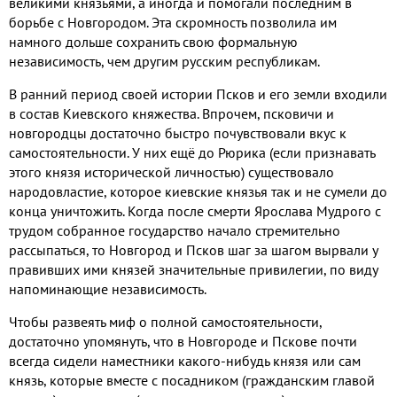
великими князьями
,
а иногда и помогали последним в
борьбе с Новгородом
.
Эта скромность позволила им
намного дольше сохранить свою формальную
независимость
,
чем другим русским республикам
.
В ранний период своей истории Псков и его земли входили
в состав Киевского княжества
.
Впрочем
,
псковичи и
новгородцы достаточно быстро почувствовали вкус к
самостоятельности
.
У них ещё до Рюрика
(
если признавать
этого князя исторической личностью
)
существовало
народовластие
,
которое киевские князья так и не сумели до
конца уничтожить
.
Когда после смерти Ярослава Мудрого с
трудом собранное государство начало стремительно
рассыпаться
,
то Новгород и Псков шаг за шагом вырвали у
правивших ими князей значительные привилегии
,
по виду
напоминающие независимость
.
Чтобы развеять миф о полной самостоятельности
,
достаточно упомянуть
,
что в Новгороде и Пскове почти
всегда сидели наместники какого
-
нибудь князя или сам
князь
,
которые вместе с посадником
(
гражданским главой