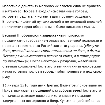
Известие о действиях московских властей едва не привело
к мятежу во Пскове
.
Находились отчаянные головы
,
которые предлагали «ставить щит противу государя»
.
Впрочем
,
лишённый лучших людей и не имеющий внешней
поддержки город оборонять не было никакого смысла
.
Василий
III
обратился к задержанным псковским
посадникам с требованием отказать от вечевой вольности и
признать город частью Российского государства
. (
«Вечу не
быть
,
вечевой колокол снять
,
посадникам не быть
,
а быть в
Пскове двум наместникам великого князя
,
а в пригородах
по наместнику»
)
После некоторых раздумий
,
жалобщики
ответили согласием
.
После этого великий князь московский
начал готовить послов в город
,
чтобы принять его под свою
руку
.
13
января
1510
года дьяк Третьяк Далматов
,
прибывший во
Псков
,
приказал в последний раз собрать вече
.
После этого
он зачитал жителям волю великого князя и послание
задержанных посадников и бояр
.
Кульминацией собрания