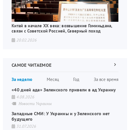
Китай в начале XX века: возвышение Гоминьдана,
связи с Советской Россией, Северный поход
20.02.2026
САМОЕ ЧИТАЕМОЕ
Следующа
страница
Нуме
За неделю
Месяц
Год
За все время
стран
«40 дней ада» Зеленского привели в ад Украину
4.08.2026
Новости Украины
Западные СМИ: У Украины и у Зеленского нет
будущего
31.07.2026