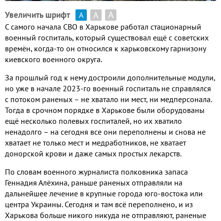
А
А
Увеличить шрифт
А
С самого начала СВО в Харькове работал стационарный
военный госпиталь, который существовал ещё с советских
времён, когда-то он относился к харьковскому гарнизону
киевского военного округа.
За прошлый год к нему достроили дополнительные модули,
но уже в начале 2023-го военный госпиталь не справлялся
с потоком раненых – не хватало ни мест, ни медперсонала.
Тогда в срочном порядке в Харькове были оборудованы
ещё несколько полевых госпиталей, но их хватило
ненадолго – на сегодня все они переполнены и снова не
хватает не только мест и медработников, не хватает
донорской крови и даже самых простых лекарств.
По словам военного журналиста полковника запаса
Геннадия Алёхина, раньше раненых отправляли на
дальнейшее лечение в крупные города юго-востока или
центра Украины. Сегодня и там всё переполнено, и из
Харькова больше никого никуда не отправляют, раненые