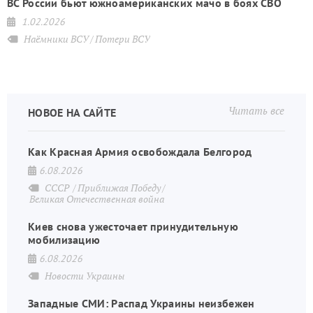
ВС России бьют южноамериканских мачо в боях СВО
1.02.2026
Наёмники ВСУ
Потери ВСУ
Читать все
НОВОЕ НА САЙТЕ
Как Красная Армия освобождала Белгород
6.08.2026
СССР
Приближая Победу
Великая Отечественная война
Киев снова ужесточает принудительную
мобилизацию
6.08.2026
Новости Украины
Западные СМИ: Распад Украины неизбежен