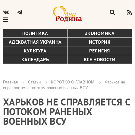
ПОЛИТИКА
ЭКОНОМИКА
АДЕКВАТНАЯ УКРАИНА
ИСТОРИЯ
КУЛЬТУРА
РЕЛИГИЯ
КАЛЕНДАРЬ
ВСЕ НОВОСТИ
Главная
Статьи
КОРОТКО О ГЛАВНОМ
Харьков не
справляется с потоком раненых военных ВСУ
Строка
ХАРЬКОВ НЕ СПРАВЛЯЕТСЯ С
навигации
ПОТОКОМ РАНЕНЫХ
ВОЕННЫХ ВСУ