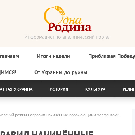
Информационно-аналитический портал
твечаем
Итоги недели
Приближая Побед
ДИМСЯ!
От Украины до руины
АТНАЯ УКРАИНА
ИСТОРИЯ
КУЛЬТУРА
РЕЛИ
иевский режим направил начинённые поражающими элементами
ПРАВИЛ НАЧИНЁННЫЕ