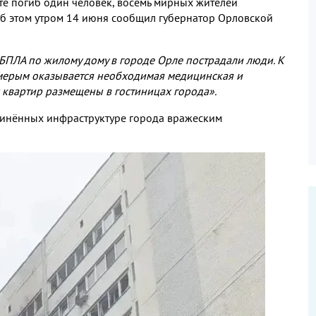
ате погиб один человек
,
восемь мирных жителей
б этом утром
14
июня сообщил губернатор Орловской
о БПЛА по жилому дому в городе Орле пострадали люди
.
К
мерым оказывается необходимая медицинская и
квартир размещены в гостиницах города»
.
инённых инфраструктуре города вражеским