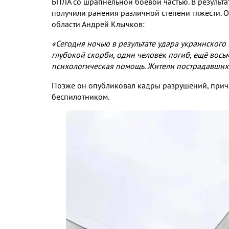
БПЛА со шрапнельной боевой частью
.
В результ
получили ранения различной степени тяжести
.
О
области Андрей Клычков
:
«Сегодня ночью в результате удара украинског
глубокой скорби
,
один человек погиб
,
ещё вось
психологическая помощь
.
Жители пострадавших 
Позже он опубликовал кадры разрушений
,
прич
беспилотником
.