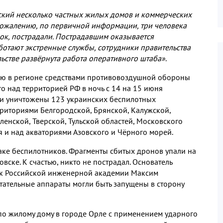
кий несколько частных жилых домов и коммерческих
сожалению
,
по первичной информации
,
три человека
нок
,
пострадали
.
Пострадавшим оказывается
ботают экстренные службы
,
сотрудники правительства
льстве развёрнута работа оперативного штаба»
.
ю в регионе средствами противовоздушной обороны
го над территорией РФ в ночь с
14
на
15
июня
 и уничтожены
123
украинских беспилотных
рриториями Белгородской
,
Брянской
,
Калужской
,
ленской
,
Тверской
,
Тульской областей
,
Московского
 и над акваториями Азовского и Чёрного морей
.
таке беспилотников
.
Фрагменты сбитых дронов упали на
овске
.
К счастью
,
никто не пострадал
.
Основатель
к Российской инженерной академии Максим
етательные аппараты могли быть запущены в сторону
по жилому дому в городе Орле с применением ударного