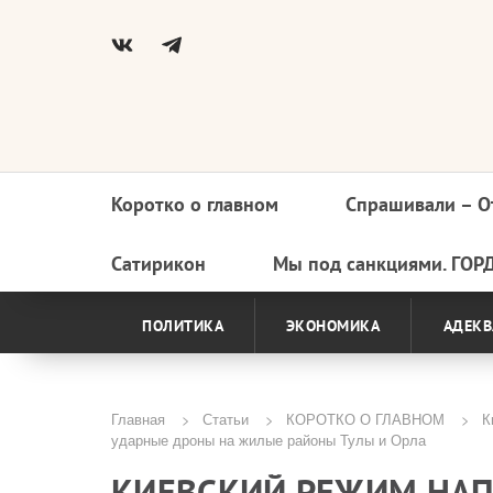
Коротко о главном
Спрашивали – О
Основная
навигация
Сатирикон
Мы под санкциями. ГОР
ПОЛИТИКА
ЭКОНОМИКА
АДЕКВ
Главная
Статьи
КОРОТКО О ГЛАВНОМ
К
ударные дроны на жилые районы Тулы и Орла
Строка
КИЕВСКИЙ РЕЖИМ НА
навигации