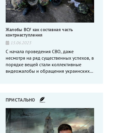
Жалобы ВСУ как составная часть
контрнаступления
15.06.2023
С начала проведения СВО, даже
несмотря на ряд существенных успехов, в
порядке вещей стали коллективные
видеожалобы и обращения украинских
вояк, сетующих то на нехватку оружия, то
на дебильное командование, то на
воров-командиров.
ПРИСТАЛЬНО