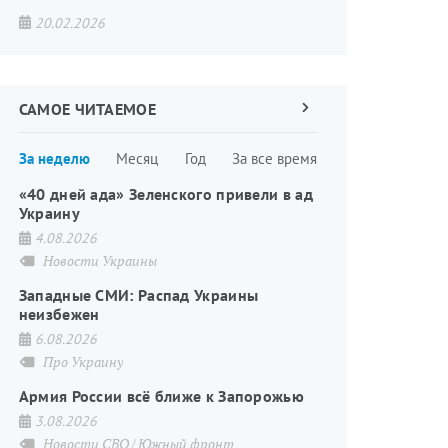
20.02.2026
САМОЕ ЧИТАЕМОЕ
Следующая
страница
Нумерация
За неделю
Месяц
Год
За все время
страниц
«40 дней ада» Зеленского привели в ад
Украину
4.08.2026
Новости Украины
Западные СМИ: Распад Украины
неизбежен
6.08.2026
Про Украину
Армия России всё ближе к Запорожью
3.08.2026
Новости СВО
Южный фронт