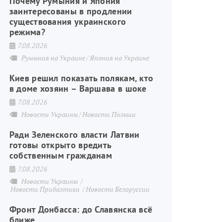
Почему Румыния и Япония
заинтересованы в продлении
существования украинского
режима?
7.08.2026
Румыния на Украине
Япония на Украине
Киев решил показать полякам, кто
в доме хозяин – Варшава в шоке
7.08.2026
Новости Украины
Новости Польши
Ради Зеленского власти Латвии
готовы открыто вредить
собственным гражданам
7.08.2026
Новости Украины
Новости Прибалтики
Новости Белоруссии
Фронт Донбасса: до Славянска всё
ближе