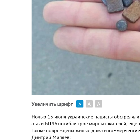
А
А
Увеличить шрифт
А
Ночью
15
июня украинские нацисты обстреляли
атаки БПЛА погибли трое мирных жителей
,
ещё 
Также повреждены жилые дома и коммерческие
Дмитрий Миляев
: