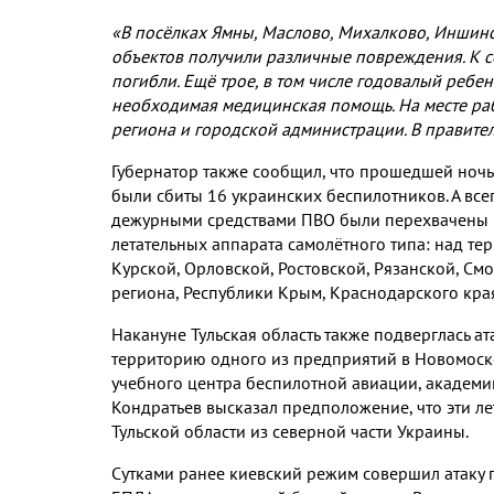
«В посёлках Ямны
,
Маслово
,
Михалково
,
Иншинс
объектов получили различные повреждения
.
К 
погибли
.
Ещё трое
,
в том числе годовалый ребе
необходимая медицинская помощь
.
На месте ра
региона и городской администрации
.
В правите
Губернатор также сообщил
,
что прошедшей ночь
были сбиты
16
украинских беспилотников
.
А все
дежурными средствами ПВО были перехвачены
летательных аппарата самолётного типа
:
над те
Курской
,
Орловской
,
Ростовской
,
Рязанской
,
Смо
региона
,
Республики Крым
,
Краснодарского края
Накануне Тульская область также подверглась а
территорию одного из предприятий в Новомоск
учебного центра беспилотной авиации
,
академи
Кондратьев высказал предположение
,
что эти л
Тульской области из северной части Украины
.
Сутками ранее киевский режим совершил атаку 