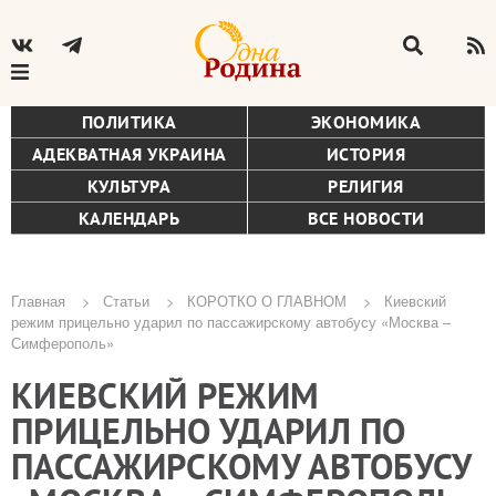
ПОЛИТИКА
ЭКОНОМИКА
АДЕКВАТНАЯ УКРАИНА
ИСТОРИЯ
КУЛЬТУРА
РЕЛИГИЯ
КАЛЕНДАРЬ
ВСЕ НОВОСТИ
Главная
Статьи
КОРОТКО О ГЛАВНОМ
Киевский
режим прицельно ударил по пассажирскому автобусу «Москва –
Строка
Симферополь»
навигации
КИЕВСКИЙ РЕЖИМ
ПРИЦЕЛЬНО УДАРИЛ ПО
ПАССАЖИРСКОМУ АВТОБУСУ