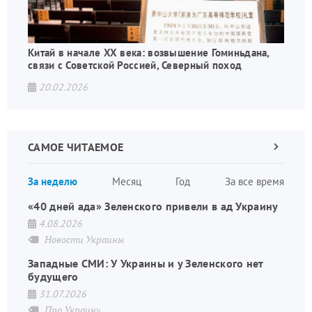
Китай в начале XX века: возвышение Гоминьдана,
связи с Советской Россией, Северный поход
20.02.2026
САМОЕ ЧИТАЕМОЕ
Следующа
страница
Нуме
За неделю
Месяц
Год
За все время
стран
«40 дней ада» Зеленского привели в ад Украину
4.08.2026
Новости Украины
Западные СМИ: У Украины и у Зеленского нет
будущего
31.07.2026
Про Украину