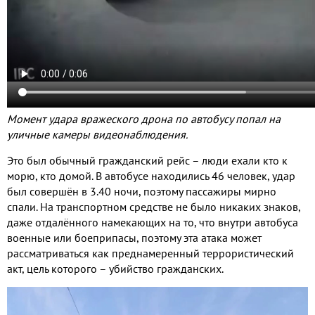
Момент удара вражеского дрона по автобусу попал на
уличные камеры видеонаблюдения
.
Это был обычный гражданский рейс – люди ехали кто к
морю
,
кто домой
.
В автобусе находились
46
человек
,
удар
был совершён в
3.40
ночи
,
поэтому пассажиры мирно
спали
.
На транспортном средстве не было никаких знаков
,
даже отдалённого намекающих на то
,
что внутри автобуса
военные или боеприпасы
,
поэтому эта атака может
рассматриваться как преднамеренный террористический
акт
,
цель которого – убийство гражданских
.