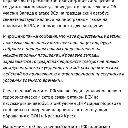
парализовать гражданское транспортное сообщение и
создать невыносимые условия для жизни населения
.
Об
участии Запада в атаке ВСУ на гражданский автобус
свидетельствуют надписи на иностранном языке на
обломках БПЛА
,
использованного для нападения
.
Мирошник также сообщил
,
что
«все существенные детали
,
доказывающие преступные действия нацистов
,
будут
собраны и переданы нашим представителям на
международных площадках
.
Кровавые выпады
зарвавшегося государства
-
террориста требуют не только
международного осуждения
,
но и жёстких практических
действий по привлечению к ответственности преступника в
условиях военного времени»
.
Следственный комитет РФ уже возбудил уголовное дело о
террористическом акте в связи с атакой ВСУ на
пассажирский автобус
,
а омбудсмен ДНР Дарья Морозова
сообщила о намерении направить соответствующие
обращения в ООН и Красный Крест
.
Напомним
,
что Следственный комитет РФ принимает