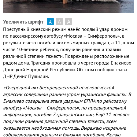
А
А
Увеличить шрифт
А
Преступный киевский режим нанёс подлый удар дроном
по пассажирскому автобусу «Москва – Симферополь»
,
в
результате чего погибли восемь мирных граждан
,
а
11,
в том
числе
10-
летний ребёнок
,
получили ранения и травмы
различной степени тяжести
.
Повреждены расположенные
рядом дома
.
Трагедия произошла в черте города Енакиево
Донецкой Народной Республики
.
Об этом сообщил глава
ДНР Денис Пушилин
.
«Очередной акт беспрецедентной нечеловеческой
агрессии совершили ранним утром украинские фашисты
.
В
Енакиево совершена атака ударным БПЛА по рейсовому
автобусу «Москва – Симферополь»
,
по предварительной
информации
,
погибли
7
гражданских лиц
.
Ещё
11
человек
получили ранения различной степени тяжести
,
всем
оказывается необходимая помощь
.
Выражаю искренние
соболезнования родным и близким погибших
.
Желаю