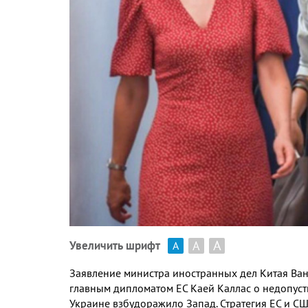
А
А
Увеличить шрифт
А
Заявление министра иностранных дел Китая Ван 
главным дипломатом ЕС Каей Каллас о недопуст
Украине взбудоражило Запад. Стратегия ЕС и С