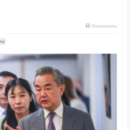
Напечатать
лку