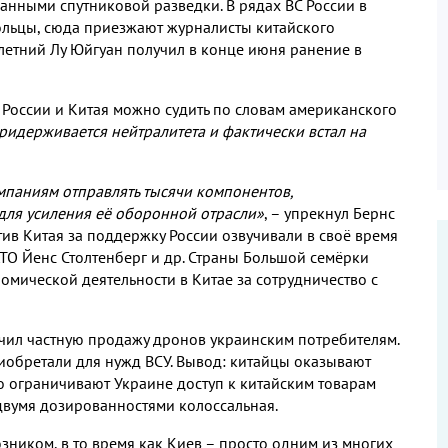
данными спутниковой разведки. В рядах ВС России в
льцы, сюда приезжают журналисты китайского
-летний Лу Юйгуан получил в конце июня ранение в
России и Китая можно судить по словам американского
ридерживается нейтралитета и фактически встал на
мпаниям отправлять тысячи компонентов,
для усиления её оборонной отрасли»
, – упрекнул Бернс
тив Китая за поддержку России озвучивали в своё время
ТО Йенс Столтенберг и др. Страны Большой семёрки
номической деятельности в Китае за сотрудничество с
ичил частную продажу дронов украинским потребителям.
иобретали для нужд ВСУ. Вывод: китайцы оказывают
 ограничивают Украине доступ к китайским товарам
двумя дозированностями колоссальная.
зником, в то время как Киев – просто одним из многих