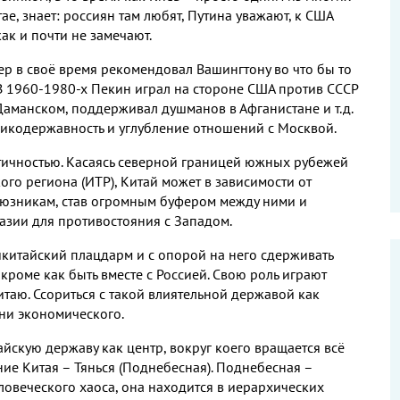
е, знает: россиян там любят, Путина уважают, к США
ак и почти не замечают.
р в своё время рекомендовал Вашингтону во что бы то
 В 1960-1980-х Пекин играл на стороне США против СССР
аманском, поддерживал душманов в Афганистане и т.д.
еликодержавность и углубление отношений с Москвой.
тичностью. Касаясь северной границей южных рубежей
го региона (ИТР), Китай может в зависимости от
оюзникам, став огромным буфером между ними и
азии для противостояния с Западом.
икитайский плацдарм и с опорой на него сдерживать
кроме как быть вместе с Россией. Свою роль играют
итаю. Ссориться с такой влиятельной державой как
 ни экономического.
йскую державу как центр, вокруг коего вращается всё
ние Китая – Тянься (Поднебесная). Поднебесная –
ловеческого хаоса, она находится в иерархических