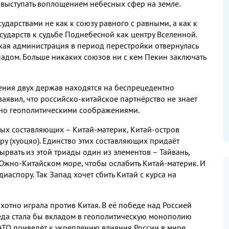
выступать воплощением небесных сфер на земле.
ударствами не как к союзу равного с равными, а как к
сударств к судьбе Поднебесной как центру Вселенной.
ская администрация в период перестройки отвернулась
падом. Больше никаких союзов ни с кем Пекин заключать
шения двух держав находятся на беспрецедентно
аявил, что российско-китайское партнёрство не знает
ено геополитическими соображениями.
ых составляющих – Китай-материк, Китай-остров
у (хуоцяо). Единство этих составляющих придаёт
ырвать из этой триады один из элементов – Тайвань,
Южно-Китайском море, чтобы ослабить Китай-материк. И
иаспору. Так Запад хочет сбить Китай с курса на
отно играла против Китая. В её победе над Россией
еда стала бы вкладом в геополитическую монополию
ТО приведёт к укреплению влияния России в мире,