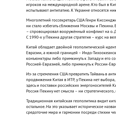
игроков на международной арене. Кто был в Кита
испытывают антипатию. К Украине относятся ник
Многолетний госсекретарь США Генри Киссиндже
ни стало избегать сближения Москвы и Пекина.
– спровоцировал вооружённый конфликт на о. Д
С 1990-х у Пекина другая стратегия – курс на в
Китай обладает двойной геополитической иден
Евразии, а южной границей – Индо-Тихоокеанско
конъюнктуры либо примкинуть к Западу и его с
Россией-Евразией, либо примкнуть к России-Евр
Из-за стремления США превратить Тайвань в ант
продвижения Китая в ИТР, у Пекина нет выбора, 
здесь и поставки российских энергоносителей К
Россия Пекину нет смысла – ни стратегического,
Традиционная китайская геополитика видит кита
остальное. На это указывает историческое назва
средоточие мира и гармонии посреди стихии че