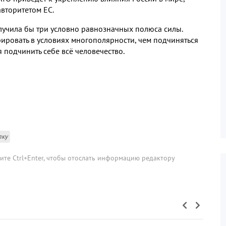
вторитетом ЕС.
лучила бы три условно равнозначных полюса силы.
ировать в условиях многополярности, чем подчиняться
 подчинить себе всё человечество.
лку
мите Ctrl+Enter, чтобы отослать информацию редактору