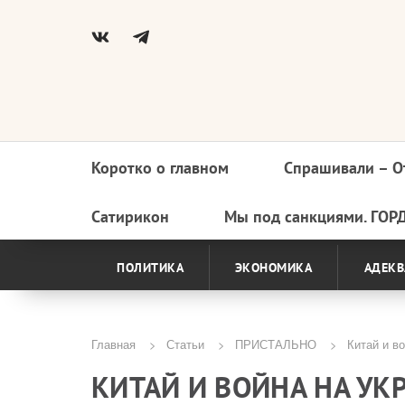
Коротко о главном
Спрашивали – О
Основная
навигация
Сатирикон
Мы под санкциями. ГОР
ПОЛИТИКА
ЭКОНОМИКА
АДЕКВ
Главная
Статьи
ПРИСТАЛЬНО
Китай и во
Строка
КИТАЙ И ВОЙНА НА УК
навигации