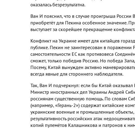
оказалась безрезультатна.
Ван И пояснил, что в случае проигрыша России 
приобретёт для Пекина особенное значение. При
выступает за скорейшее прекращение конфликта
Конфликт на Украине имеет для китайцев горазд
публике. Пекин не заинтересован в поражении 
самостоятельности ЕС как противовеса Соединё
сможет, только победив Россию. Но победа Запа
Посему, Китай вынужден активно маневрировать
всегда явные для стороннего наблюдателя.
Так, Ван И подчеркнул: если бы Китай оказывал
Министр иностранных дел Украины Андрей Сибига
россиянам существенную помощь. По словам Си
(например, «Герань-2») содержат китайские ко
украинские военные и промышленные объекты, 
результативность российских атак недооценивать
копий пулемётов Калашникова и патронов к ним 