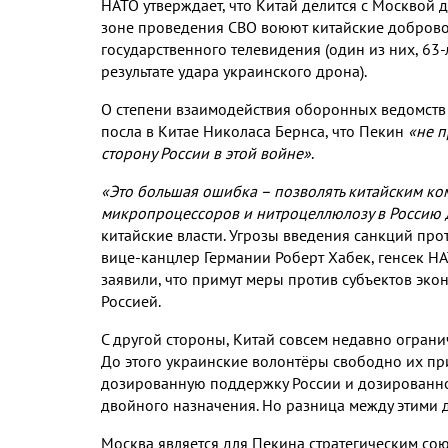
НАТО утверждает, что Китай делится с Москвой 
зоне проведения СВО воюют китайские доброво
государственного телевидения (один из них, 63
результате удара украинского дрона).
О степени взаимодействия оборонных ведомств 
посла в Китае Николаса Бернса, что Пекин
«не п
сторону России в этой войне»
.
«Это большая ошибка – позволять китайским ко
микропроцессоров и нитроцеллюлозу в Россию 
китайские власти. Угрозы введения санкций про
вице-канцлер Германии Роберт Хабек, генсек НА
заявили, что примут меры против субъектов эко
Россией.
С другой стороны, Китай совсем недавно огран
До этого украинские волонтёры свободно их пр
дозированную поддержку России и дозированно
двойного назначения. Но разница между этими 
Москва является для Пекина стратегическим сою