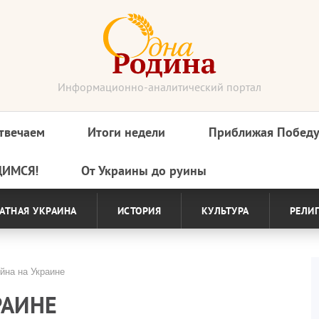
Информационно-аналитический портал
твечаем
Итоги недели
Приближая Побед
ДИМСЯ!
От Украины до руины
АТНАЯ УКРАИНА
ИСТОРИЯ
КУЛЬТУРА
РЕЛИ
йна на Украине
РАИНЕ