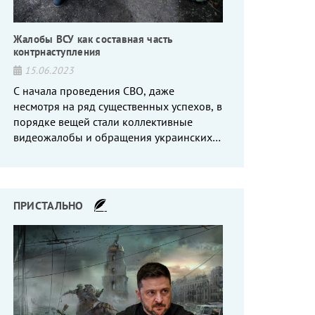
Жалобы ВСУ как составная часть
контрнаступления
15.06.2023
С начала проведения СВО, даже
несмотря на ряд существенных успехов, в
порядке вещей стали коллективные
видеожалобы и обращения украинских
вояк, сетующих то на нехватку оружия, то
на дебильное командование, то на
воров-командиров.
ПРИСТАЛЬНО