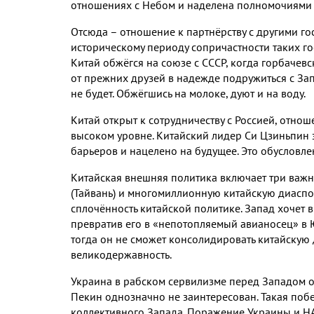
отношениях с Небом и наделена полномочиями 
Отсюда – отношение к партнёрству с другими гос
историческому периоду сопричастности таких го
Китай обжёгся на союзе с СССР, когда горбачев
от прежних друзей в надежде подружиться с За
не будет. Обжёгшись на молоке, дуют и на воду.
Китай открыт к сотрудничеству с Россией, отно
высоком уровне. Китайский лидер Си Цзиньпин з
барьеров и нацелено на будущее. Это обусловл
Китайская внешняя политика включает три важн
(Тайвань) и многомиллионную китайскую диаспор
сплочённость китайской политике. Запад хочет в
превратив его в «непотопляемый авианосец» в 
тогда он не сможет консолидировать китайскую д
великодержавность.
Украина в рабском сервилизме перед Западом ох
Пекин однозначно не заинтересован. Такая поб
коллективного Запада. Поражение Украины и НА