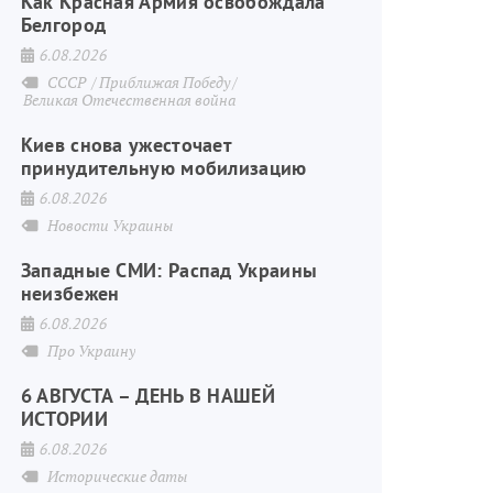
Как Красная Армия освобождала
Белгород
6.08.2026
СССР
Приближая Победу
Великая Отечественная война
Киев снова ужесточает
принудительную мобилизацию
6.08.2026
Новости Украины
Западные СМИ: Распад Украины
неизбежен
6.08.2026
Про Украину
6 АВГУСТА – ДЕНЬ В НАШЕЙ
ИСТОРИИ
6.08.2026
Исторические даты