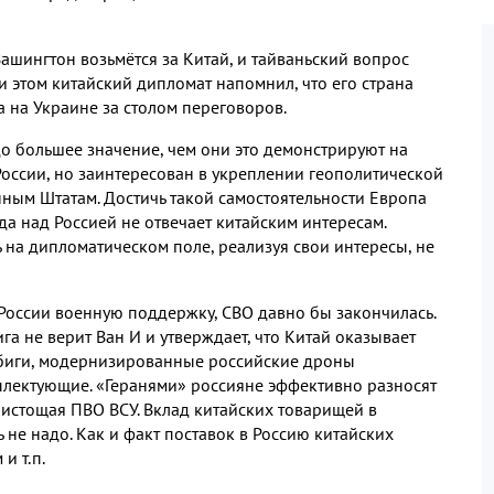
Вашингтон возьмётся за Китай, и тайваньский вопрос
 этом китайский дипломат напомнил, что его страна
 на Украине за столом переговоров.
о большее значение, чем они это демонстрируют на
России, но заинтересован в укреплении геополитической
нным Штатам. Достичь такой самостоятельности Европа
да над Россией не отвечает китайским интересам.
 на дипломатическом поле, реализуя свои интересы, не
 России военную поддержку, СВО давно бы закончилась.
 не верит Ван И и утверждает, что Китай оказывает
биги, модернизированные российские дроны
мплектующие. «Геранями» россияне эффективно разносят
истощая ПВО ВСУ. Вклад китайских товарищей в
 не надо. Как и факт поставок в Россию китайских
и т.п.