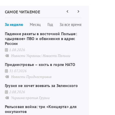
САМОЕ ЧИТАЕМОЕ
Предыдущая
Следующая
страница
страница
Нумерация
За неделю
Месяц
Год
За все время
страниц
Падение ракеты в восточной Польше:
«дырявое» ПВО и обвинения в адрес
России
1.08.2026
Новости Украины
Новости Польши
Приднестровье – кость в горле НАТО
31.07.2026
Новости Приднестровья
Грузия не хочет воевать за Зеленского
2.08.2026
Украина против Грузии
Рельсовая война: три «Концерта» для
оккупантов