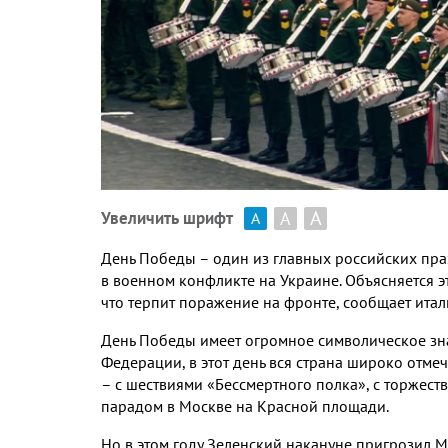
А
А
Увеличить шрифт
А
День Победы – один из главных российских пра
в военном конфликте на Украине. Объясняется эт
что терпит поражение на фронте, сообщает ита
День Победы имеет огромное символическое зн
Федерации, в этот день вся страна широко отме
– с шествиями «Бессмертного полка», с торже
парадом в Москве на Красной площади.
Но в этом году Зеленский накануне пригрозил М