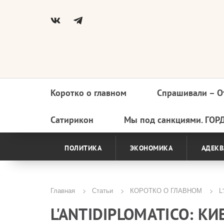
Коротко о главном
Спрашивали – О
Основная
навигация
Сатирикон
Мы под санкциями. ГОР
ПОЛИТИКА
ЭКОНОМИКА
АДЕКВ
Главная
Статьи
КОРОТКО О ГЛАВНОМ
L'
Строка
L'ANTIDIPLOMATICO: К
навигации