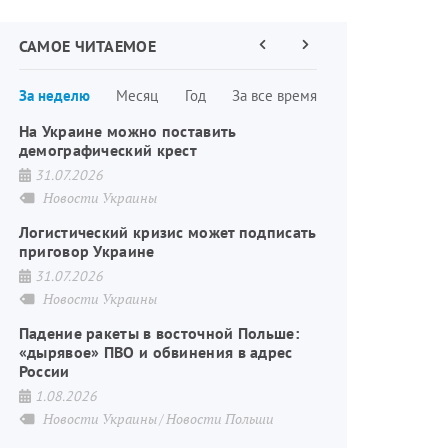
САМОЕ ЧИТАЕМОЕ
Предыдущая
Следующая
страница
страница
Нумерация
За неделю
Месяц
Год
За все время
страниц
На Украине можно поставить
демографический крест
31.07.2026
Новости Украины
Логистический кризис может подписать
приговор Украине
31.07.2026
Новости Украины
Падение ракеты в восточной Польше:
«дырявое» ПВО и обвинения в адрес
России
1.08.2026
Новости Украины
Новости Польши