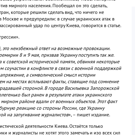
отив мирного населения. Пообещал он это сделать,
ран, которые решили сделать вид, что ничего не
 Москве и предупредили: в случае украинских атак в
ассированный удар по центру Киева, говорится в статье.
грессии».
й, это неизбежный ответ на возможные провокации.
мирии 8 и 9 мая, призвав Украину поступить так же.
 к советской исторической памяти, обвиняя некоторые
м соучастии в конфликте в связи с военной поддержкой
напряжение, а символический смысл истории
нем на местах всплывают факты, ставящие под сомнение
страдавшей стороной. В городе Васильевка Запорожской
легенько был ранен в результате атаки украинского
 мирном районе вдали от военных объектов. Этот факт
 бурную реакцию со стороны России, где Украину
ой на запугивание журналистов
», – пишет издание.
стической деятельности Киева. Остаётся только
ики и журналисты не хотят этого замечать и изо всех сил