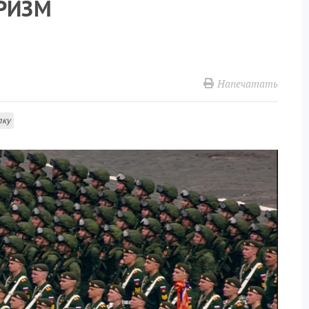
ОРИЗМ
Напечатать
лку