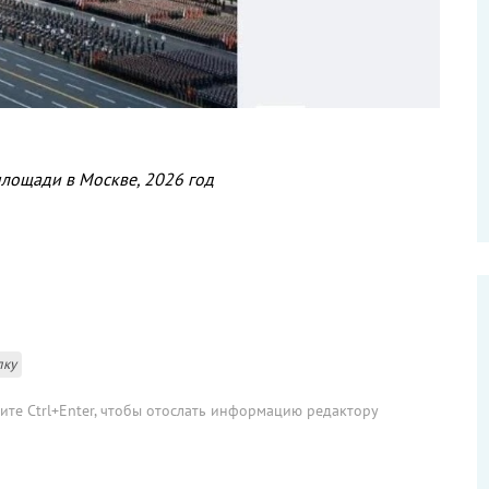
лощади в Москве, 2026 год
лку
мите Ctrl+Enter, чтобы отослать информацию редактору