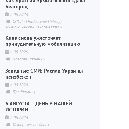
Как Красная Армия освобождала
Белгород
6.08.2026
СССР
Приближая Победу
Великая Отечественная война
Киев снова ужесточает
принудительную мобилизацию
6.08.2026
Новости Украины
Западные СМИ: Распад Украины
неизбежен
6.08.2026
Про Украину
6 АВГУСТА – ДЕНЬ В НАШЕЙ
ИСТОРИИ
6.08.2026
Исторические даты