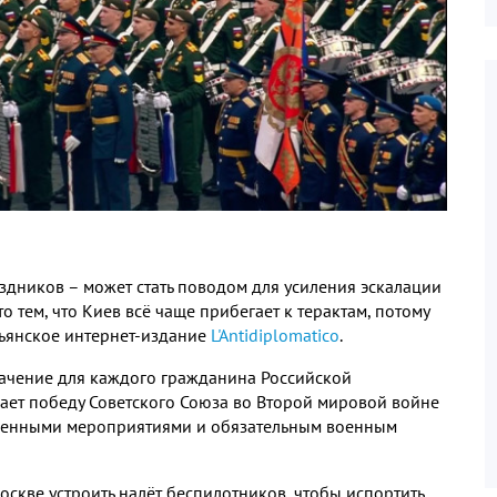
здников – может стать поводом для усиления эскалации
о тем, что Киев всё чаще прибегает к терактам, потому
льянское интернет-издание
L'Antidiplomatico
.
ачение для каждого гражданина Российской
чает победу Советского Союза во Второй мировой войне
ственными мероприятиями и обязательным военным
оскве устроить налёт беспилотников, чтобы испортить