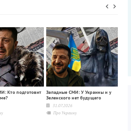
И: Кто подготовит
Западные СМИ: У Украины и у
име?
Зеленского нет будущего
31.07.2026
ну
Про Украину