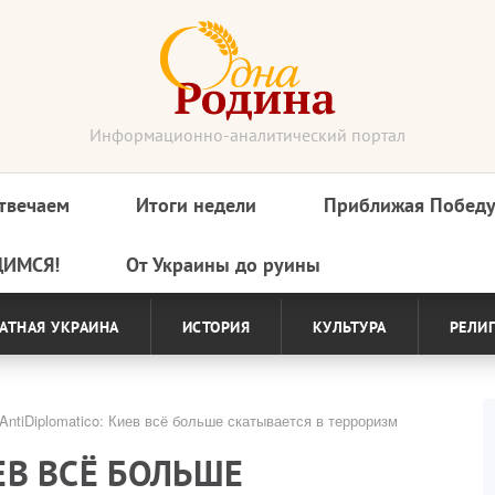
Информационно-аналитический портал
твечаем
Итоги недели
Приближая Побед
ДИМСЯ!
От Украины до руины
АТНАЯ УКРАИНА
ИСТОРИЯ
КУЛЬТУРА
РЕЛИ
AntiDiplomatico: Киев всё больше скатывается в терроризм
ИЕВ ВСЁ БОЛЬШЕ