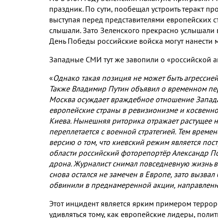
праздник. По сути, пообещал устроить теракт пр
выступая перед представителями европейских ст
слышали. Зато Зеленского прекрасно услышали в
День Победы российские войска могут нанести м
Западные СМИ тут же завопили о «российской а
«
Однако такая позиция не может быть агрессие
Также Владимир Путин объявил о временном пере
Москва осуждает враждебное отношение Запада
европейские страны в ревизионизме и косвенно
Киева. Нынешняя риторика отражает растущее 
переплетается с военной стратегией. Тем време
версию о том, что киевский режим является по
области российский фоторепортёр Александр По
дрона. Журналист снимал повседневную жизнь в
снова остался не замечен в Европе, зато вызвал
обвинили в преднамеренной акции, направленн
Этот инцидент является ярким примером террори
удивляться тому, как европейские лидеры, полит