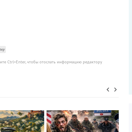
лку
мите Ctrl+Enter, чтобы отослать информацию редактору