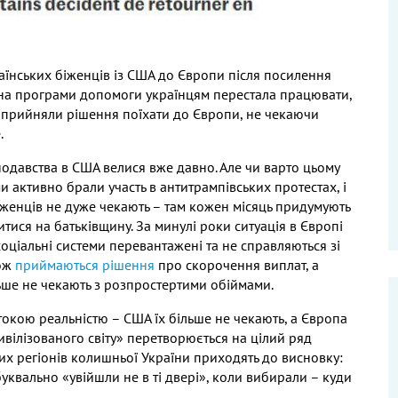
їнських біженців із США до Європи після посилення
ина програми допомоги українцям перестала працювати,
х прийняли рішення поїхати до Європи, не чекаючи
.
одавства в США велися вже давно. Але чи варто цьому
и активно брали участь в антитрампівських протестах, і
біженців не дуже чекають – там кожен місяць придумують
тися на батьківщину. За минулі роки ситуація в Європі
соціальні системи перевантажені та не справляються зі
Тож
приймаються рішення
про скорочення виплат, а
льше не чекають з розпростертими обіймами.
рстокою реальністю – США їх більше не чекають, а Європа
ивілізованого світу» перетворюється на цілий ряд
них регіонів колишньої України приходять до висновку:
уквально «увійшли не в ті двері», коли вибирали – куди