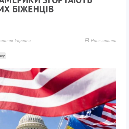
ИХ БІЖЕНЦІВ
Напечатать
ватная Украина
лку