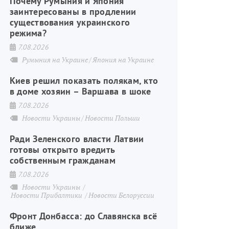
Почему Румыния и Япония
заинтересованы в продлении
существования украинского
режима?
7.08.2026
Румыния на Украине
Япония на Украине
Киев решил показать полякам, кто
в доме хозяин – Варшава в шоке
7.08.2026
Новости Украины
Новости Польши
Ради Зеленского власти Латвии
готовы открыто вредить
собственным гражданам
7.08.2026
Новости Украины
Новости Прибалтики
Новости Белоруссии
Фронт Донбасса: до Славянска всё
ближе