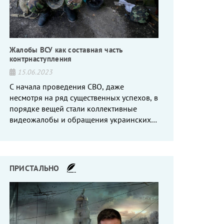
Жалобы ВСУ как составная часть
контрнаступления
15.06.2023
С начала проведения СВО, даже
несмотря на ряд существенных успехов, в
порядке вещей стали коллективные
видеожалобы и обращения украинских
вояк, сетующих то на нехватку оружия, то
на дебильное командование, то на
воров-командиров.
ПРИСТАЛЬНО