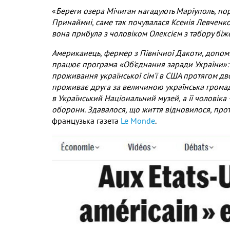
«
Береги озера Мічиган нагадують Маріуполь, порт
Принаймні, саме так почувалася Ксенія Левченко,
вона прибула з чоловіком Олексієм з табору біже
Американець, фермер з Північної Дакоти, допоміг
працює програма «Об'єднання заради України»
проживання української сім'ї в США протягом дво
проживає друга за величиною українська громад
в Український Національний музей, а її чоловіка
оборони. Здавалося, що життя відновилося, про
французька газета
Le Monde
.