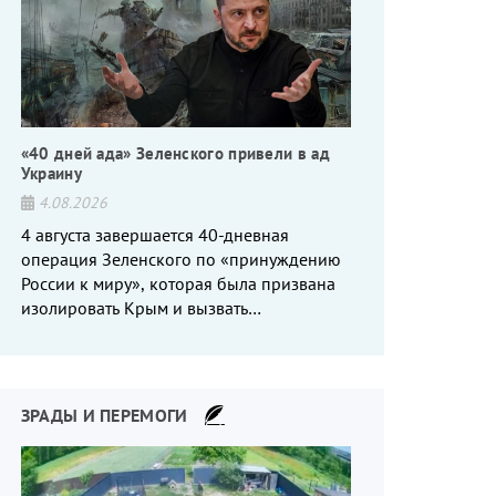
«40 дней ада» Зеленского привели в ад
Украину
4.08.2026
4 августа завершается 40-дневная
операция Зеленского по «принуждению
России к миру», которая была призвана
изолировать Крым и вызвать
энергетический кризис в России. Однако
что-то пошло не так.
ЗРАДЫ И ПЕРЕМОГИ