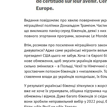
Видання повідомляє про хвилю повернення укра
міграційної політики Дональдом Трампом. Част
що викликало паніку серед біженців, деякі з ни
повного згортання програми, зазначає Le Monde
Втім, розмови про посилення міграційного закон
дивуватися? Адже саме українські мігранти вельм
президент США цього не забув. Хоча і в Європі 
нове обмеження, щоб змусити українців відправи
сильно змінилася – в Польщі, Чехії та Німеччині 
зростаючим потоком біженців з «незалежної». 
ставлення влади до українців холоднішає, їх бі
У результаті українські біженці зіткнулися з жо
вже не хоче їх утримувати, обіцяна підтримка «ц
обмежень і відмов. Дуже багато біженців зі схід
вони зробили неправильний вибір у 2022 році, б
бігти: у бік Росії чи у бік Заходу.