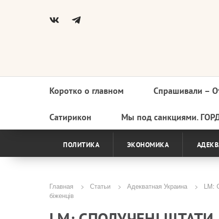
Коротко о главном
Спрашивали – О
Основная
навигация
Сатирикон
Мы под санкциями. ГОР
ПОЛИТИКА
ЭКОНОМИКА
АДЕКВ
Главная
Статьи
Адекватная Украина
LM: С
біженців
Строка
LM: СПОЛУЧЕНІ ШТАТИ
навигации