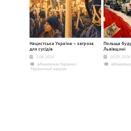
ує в'язницю
Нацистська Україна – загроза
Польща буду
 втікачів»
для сусідів
Львівщині
 Франції
3.06.2026
20.05.2026
Адекватная Украина
Адекватна
Украинский нацизм
на