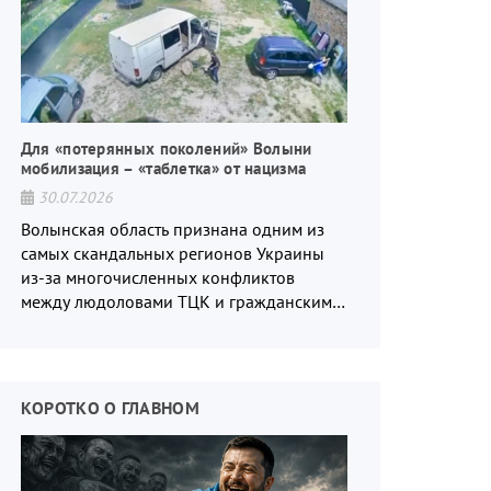
Для «потерянных поколений» Волыни
мобилизация – «таблетка» от нацизма
30.07.2026
Волынская область признана одним из
самых скандальных регионов Украины
из-за многочисленных конфликтов
между людоловами ТЦК и гражданским
населением.
КОРОТКО О ГЛАВНОМ