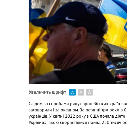
А
А
Увеличить шрифт
А
Слідом за спробами ряду європейських країн вв
заговорили і за океаном. За останні три роки в
українців. У квітні 2022 року в США почала дія
України», якою скористалися понад 250 тисяч ос