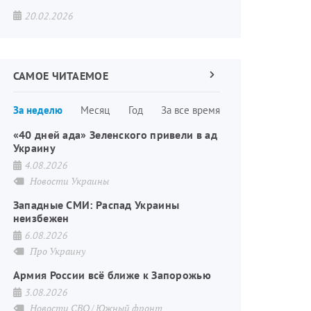
20.02.2026
САМОЕ ЧИТАЕМОЕ
Следующая
страница
Нумерация
За неделю
Месяц
Год
За все время
страниц
«40 дней ада» Зеленского привели в ад
Украину
4.08.2026
Новости Украины
Западные СМИ: Распад Украины
неизбежен
6.08.2026
Про Украину
Армия России всё ближе к Запорожью
3.08.2026
Новости СВО
Южный фронт