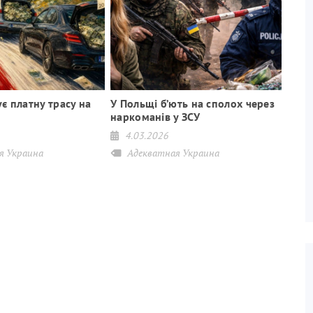
є платну трасу на
У Польщі б’ють на сполох через
наркоманів у ЗСУ
4.03.2026
я Украина
Адекватная Украина