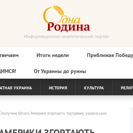
Информационно-аналитический портал
твечаем
Итоги недели
Приближая Побед
ДИМСЯ!
От Украины до руины
АТНАЯ УКРАИНА
ИСТОРИЯ
КУЛЬТУРА
РЕЛИ
получені Штати Америки згортають підтримку українських
 АМЕРИКИ ЗГОРТАЮТЬ