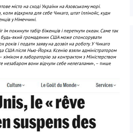
ове місто на сході України на Азовському морі.
 коли відкрила для себе Чикаго, штат Іллінойс, куди
нців у Німеччині.
 їм покинути табір біженців і перетнути океан. Саме так
: будь-який громадянин США може спонсорувати
х років і подати заяву на дозвіл на роботу. У Чикаго
а США після Нью-Йорка. Ксенію взяли адміністратором
 – хіміком в лабораторію за контрактом з Міністерством
те незабаром вони відчули себе нелегалами
», – пише