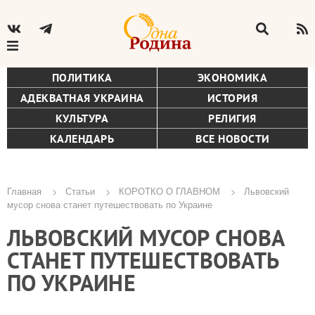
ПОЛИТИКА
ЭКОНОМИКА
АДЕКВАТНАЯ УКРАИНА
ИСТОРИЯ
КУЛЬТУРА
РЕЛИГИЯ
КАЛЕНДАРЬ
ВСЕ НОВОСТИ
Главная
Статьи
КОРОТКО О ГЛАВНОМ
Львовский
мусор снова станет путешествовать по Украине
Строка
ЛЬВОВСКИЙ МУСОР СНОВА
навигации
СТАНЕТ ПУТЕШЕСТВОВАТЬ
ПО УКРАИНЕ