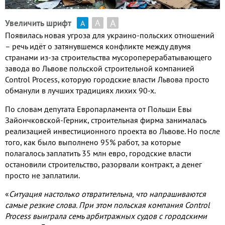
А
А
Увеличить шрифт
А
Появилась новая угроза для украино
-
польских отношений
– речь идёт о затянувшемся конфликте между двумя
странами из
-
за строительства мусороперерабатывающего
завода во Львове польской строительной компанией
Control Process,
которую городские власти Львова просто
обманули в лучших традициях лихих
90-
х
.
По словам депутата Европарламента от Польши Евы
Зайончковской
-
Герник
,
строительная фирма занималась
реализацией инвестиционного проекта во Львове
.
Но после
того
,
как было выполнено
95%
работ
,
за которые
полагалось заплатить
35
млн евро
,
городские власти
остановили строительство
,
разорвали контракт
,
а денег
просто не заплатили
.
«
Ситуация настолько отвратительна
,
что напрашиваются
самые резкие слова
.
При этом польская компания
Control
Process
выиграла семь арбитражных судов с городскими