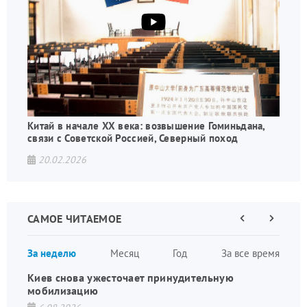
Китай в начале XX века: возвышение Гоминьдана,
связи с Советской Россией, Северный поход
20.02.2026
САМОЕ ЧИТАЕМОЕ
Предыдущая
Следующа
страница
страница
Нумераци
За неделю
Месяц
Год
За все время
страниц
Киев снова ужесточает принудительную
мобилизацию