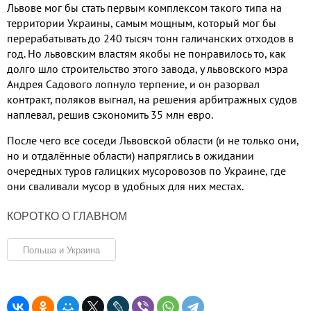
Львове мог бы стать первым комплексом такого типа на
территории Украины
,
самым мощным
,
который мог бы
перерабатывать до
240
тысяч тонн галичанских отходов в
год
.
Но львовским властям якобы не понравилось то
,
как
долго шло строительство этого завода
,
у львовского мэра
Андрея Садового лопнуло терпение
,
и он разорвал
контракт
,
поляков выгнал
,
на решения арбитражных судов
наплевал
,
решив сэкономить
35
млн евро
.
После чего все соседи Львовской области
(
и не только они
,
но и отдалённые области
)
напряглись в ожидании
очередных туров галицких мусоровозов по Украине
,
где
они сваливали мусор в удобных для них местах
.
КОРОТКО О ГЛАВНОМ
Польша и Украина