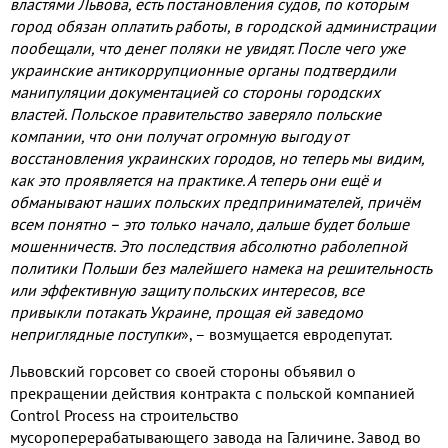
властями Львова
,
есть постановления судов
,
по которым
город обязан оплатить работы
,
в городской администрации
пообещали
,
что денег поляки не увидят
.
После чего уже
украинские антикоррупционные органы подтвердили
манипуляции документацией со стороны городских
властей
.
Польское правительство заверяло польские
компании
,
что они получат огромную выгоду от
восстановления украинских городов
,
но теперь мы видим
,
как это проявляется на практике
.
А теперь они ещё и
обманывают наших польских предпринимателей
,
причём
всем понятно – это только начало
,
дальше будет больше
мошенничеств
.
Это последствия абсолютно раболепной
политики Польши без малейшего намека на решительность
или эффективную защиту польских интересов
,
все
привыкли потакать Украине
,
прощая ей заведомо
неприглядные поступки
»
,
– возмущается евродепутат
.
Львовский горсовет со своей стороны объявил о
прекращении действия контракта с польской компанией
Control Process
на строительство
мусороперерабатывающего завода на Галичине
.
Завод во