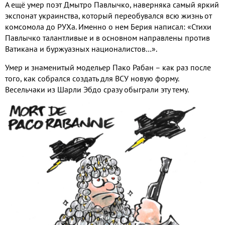
А ещё умер поэт Дмытро Павлычко, наверняка самый яркий
экспонат украинства, который переобувался всю жизнь от
комсомола до РУХа. Именно о нем Берия написал: «Стихи
Павлычко талантливые и в основном направлены против
Ватикана и буржуазных националистов…».
Умер и знаменитый модельер Пако Рабан – как раз после
того, как собрался создать для ВСУ новую форму.
Весельчаки из Шарли Эбдо сразу обыграли эту тему.