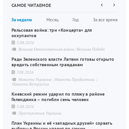
САМОЕ ЧИТАЕМОЕ
Предыдущая
Следующа
страница
страница
Нумераци
За неделю
Месяц
Год
За все время
страниц
Рельсовая война: три «Концерта» для
оккупантов
3.08.2026
Великая Отечественная война
Великая Победа
Ради Зеленского власти Латвии готовы открыто
вредить собственным гражданам
7.08.2026
Новости Украины
Новости Прибалтики
Новости Белоруссии
Киевский режим ударил по пляжу в районе
Геленджика – погибли семь человек
3.08.2026
Преступления Украины
План Украины и её «западных друзей» сорвать
выборы в России ударит по самим