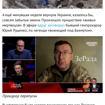
А ещё минувшая неделя вернула Украине, казалось бы,
совсем забытые имена. Произошло пришествие «живых
мертвецов». В эфире
вдруг заговорил
бывший генпрокурор
Юрий Луценко, по легенде «воюющий под Бахмутом».
Прокурор перепуган
Выступление было скорее паническим, так как Луценко