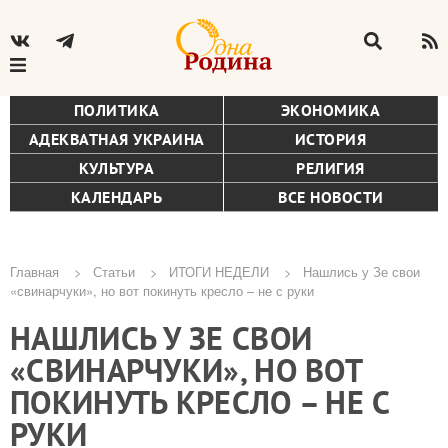
ПОЛИТИКА
ЭКОНОМИКА
АДЕКВАТНАЯ УКРАИНА
ИСТОРИЯ
КУЛЬТУРА
РЕЛИГИЯ
КАЛЕНДАРЬ
ВСЕ НОВОСТИ
Главная
Статьи
ИТОГИ НЕДЕЛИ
Нашлись у Зе свои
«свинарчуки», но вот покинуть кресло – не с руки
Строка
НАШЛИСЬ У ЗЕ СВОИ
навигации
«СВИНАРЧУКИ», НО ВОТ
ПОКИНУТЬ КРЕСЛО – НЕ С
РУКИ