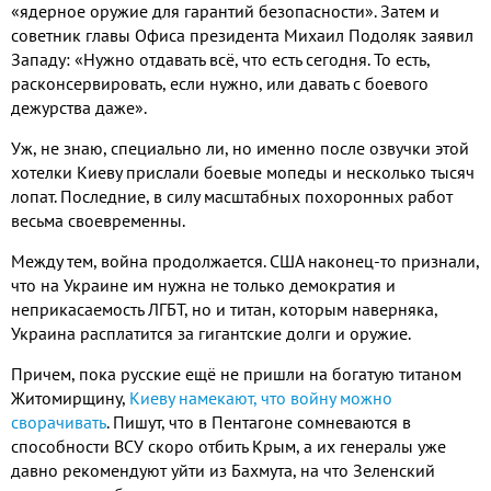
«ядерное оружие для гарантий безопасности». Затем и
советник главы Офиса президента Михаил Подоляк заявил
Западу: «Нужно отдавать всё, что есть сегодня. То есть,
расконсервировать, если нужно, или давать с боевого
дежурства даже».
Уж, не знаю, специально ли, но именно после озвучки этой
хотелки Киеву прислали боевые мопеды и несколько тысяч
лопат. Последние, в силу масштабных похоронных работ
весьма своевременны.
Между тем, война продолжается. США наконец-то признали,
что на Украине им нужна не только демократия и
неприкасаемость ЛГБТ, но и титан, которым наверняка,
Украина расплатится за гигантские долги и оружие.
Причем, пока русские ещё не пришли на богатую титаном
Житомирщину,
Киеву намекают, что войну можно
сворачивать
. Пишут, что в Пентагоне сомневаются в
способности ВСУ скоро отбить Крым, а их генералы уже
давно рекомендуют уйти из Бахмута, на что Зеленский