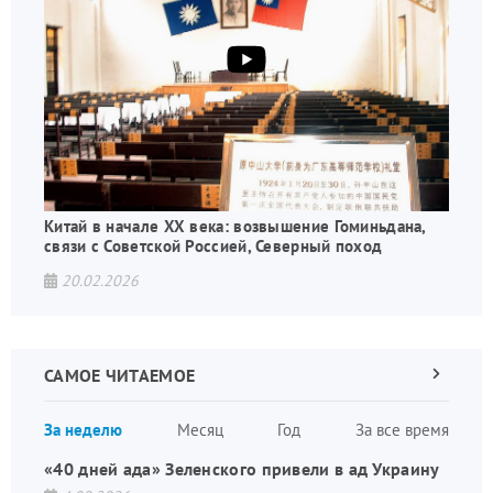
Китай в начале XX века: возвышение Гоминьдана,
связи с Советской Россией, Северный поход
20.02.2026
САМОЕ ЧИТАЕМОЕ
Следующа
страница
Нуме
За неделю
Месяц
Год
За все время
стран
«40 дней ада» Зеленского привели в ад Украину