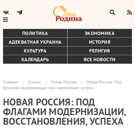
ПОЛИТИКА
ЭКОНОМИКА
АДЕКВАТНАЯ УКРАИНА
ИСТОРИЯ
КУЛЬТУРА
РЕЛИГИЯ
КАЛЕНДАРЬ
ВСЕ НОВОСТИ
Главная
Статьи
Новая Россия
Новая Россия: Под
флагами модернизации, восстановления, успеха
Строка
НОВАЯ РОССИЯ: ПОД
навигации
ФЛАГАМИ МОДЕРНИЗАЦИИ,
ВОССТАНОВЛЕНИЯ, УСПЕХА