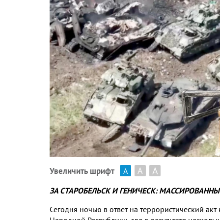
А
А
Увеличить шрифт
А
ЗА СТАРОБЕЛЬСК И ГЕНИЧЕСК
:
МАССИРОВАННЫЙ
Сегодня ночью в ответ на террористический акт
Народной Республики
,
где в результате нескол