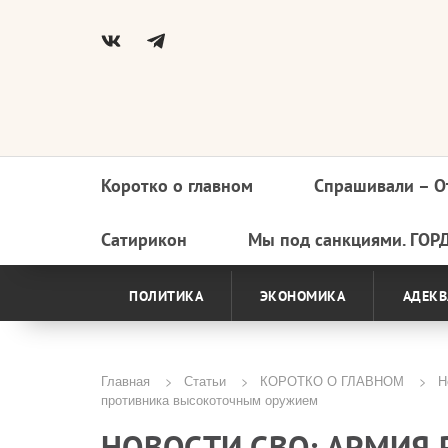
Коротко о главном
Спрашивали – О
Основная
навигация
Сатирикон
Мы под санкциями. ГОР
ПОЛИТИКА
ЭКОНОМИКА
АДЕКВ
Главная
Статьи
КОРОТКО О ГЛАВНОМ
Но
противника высокоточным оружием
Строка
НОВОСТИ СВО: АРМИЯ
навигации