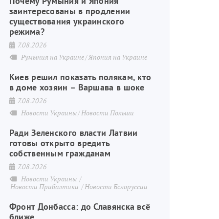
Почему Румыния и Япония
заинтересованы в продлении
существования украинского
режима?
7.08.2026
Румыния на Украине
Япония на Украине
Киев решил показать полякам, кто
в доме хозяин – Варшава в шоке
7.08.2026
Новости Украины
Новости Польши
Ради Зеленского власти Латвии
готовы открыто вредить
собственным гражданам
7.08.2026
Новости Украины
Новости Прибалтики
Новости Белоруссии
Фронт Донбасса: до Славянска всё
ближе