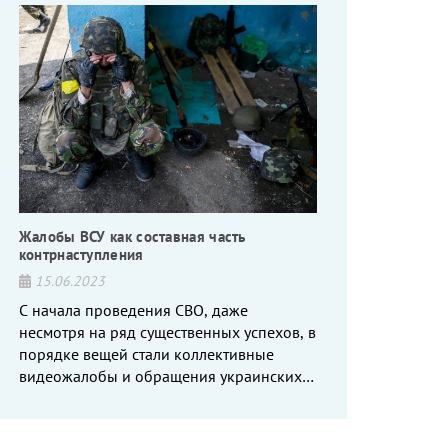
Жалобы ВСУ как составная часть
контрнаступления
15.06.2023
С начала проведения СВО, даже
несмотря на ряд существенных успехов, в
порядке вещей стали коллективные
видеожалобы и обращения украинских
вояк, сетующих то на нехватку оружия, то
на дебильное командование, то на
воров-командиров.