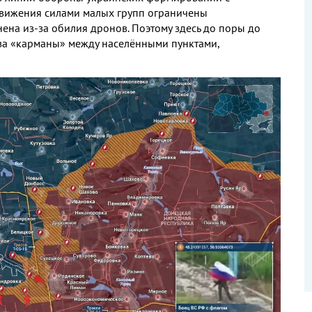
ижения силами малых групп ограничены
нена из
-
за обилия дронов
.
Поэтому здесь до поры до
 за «карманы» между населёнными пунктами
,