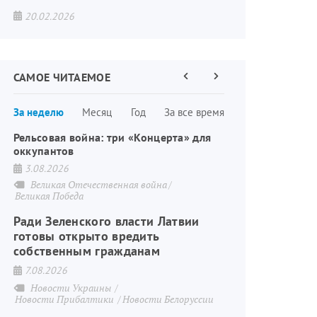
20.02.2026
САМОЕ ЧИТАЕМОЕ
Предыдущая
Следующая
страница
страница
Нумерация
За неделю
Месяц
Год
За все время
страниц
Рельсовая война: три «Концерта» для
оккупантов
3.08.2026
Великая Отечественная война
Великая Победа
Ради Зеленского власти Латвии
готовы открыто вредить
собственным гражданам
7.08.2026
Новости Украины
Новости Прибалтики
Новости Белоруссии