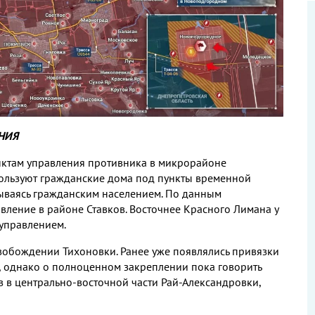
НИЯ
унктам управления противника в микрорайоне
ользуют гражданские дома под пункты временной
ываясь гражданским населением
.
По данным
вление в районе Ставков
.
Восточнее Красного Лимана у
 управлением
.
свобождении Тихоновки
.
Ранее уже появлялись привязки
,
однако о полноценном закреплении пока говорить
 в центрально
-
восточной части Рай
-
Александровки
,