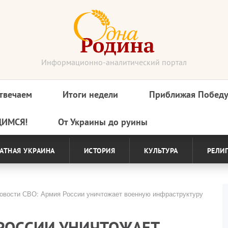
Информационно-аналитический портал
твечаем
Итоги недели
Приближая Побед
ДИМСЯ!
От Украины до руины
АТНАЯ УКРАИНА
ИСТОРИЯ
КУЛЬТУРА
РЕЛИ
вости СВО: Армия России уничтожает военную инфраструктуру
 РОССИИ УНИЧТОЖАЕТ