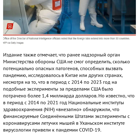
Издание также отмечает
,
что ранее надзорный орган
Министерства обороны США не смог определить
,
сколько
потенциально опасных патогенов
,
способных вызвать
пандемию
,
исследовалось в Китае или других странах
,
несмотря на то
,
что в период с
2014
по
2023
год на
подобные эксперименты за пределами США было
потрачено более
1,4
миллиарда долларов
.
Но известно
,
что
в период с
2014
по
2021
год Национальные институты
здравоохранения
(NIH)
«внезапно» обнаружили
,
что
финансируемые Соединёнными Штатами эксперименты с
коронавирусами летучих мышей в Уханьском институте
вирусологии привели к пандемии
COVID-19.