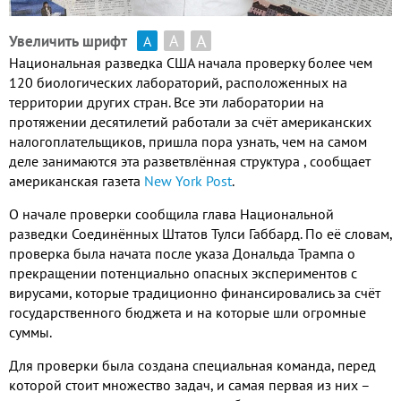
А
А
Увеличить шрифт
А
Национальная разведка США начала проверку более чем
120
биологических лабораторий
,
расположенных на
территории других стран
.
Все эти лаборатории на
протяжении десятилетий работали за счёт американских
налогоплательщиков
,
пришла пора узнать
,
чем на самом
деле занимаются эта разветвлённая структура
,
сообщает
американская газета
New York Post
.
О начале проверки сообщила глава Национальной
разведки Соединённых Штатов Тулси Габбард
.
По её словам
,
проверка была начата после указа Дональда Трампа о
прекращении потенциально опасных экспериментов с
вирусами
,
которые традиционно финансировались за счёт
государственного бюджета и на которые шли огромные
суммы
.
Для проверки была создана специальная команда
,
перед
которой стоит множество задач
,
и самая первая из них –