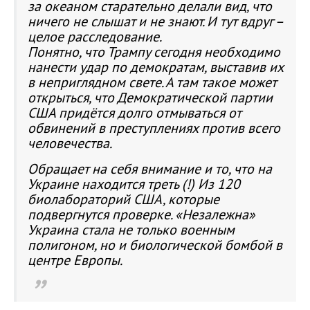
за океаном старательно делали вид
,
что
ничего не слышат и не знают
.
И тут вдруг –
целое расследование
.
Понятно
,
что Трампу сегодня необходимо
нанести удар по демократам
,
выставив их
в неприглядном свете
.
А там такое может
открыться
,
что Демократической партии
США придётся долго отмываться от
обвинений в преступлениях против всего
человечества
.
Обращает на себя внимание и то
,
что на
Украине находится треть
(!)
Из
120
биолабораторий США
,
которые
подвергнутся проверке
.
«Незалежна»
Украина стала не только военным
полигоном
,
но и биологической бомбой в
центре Европы
.