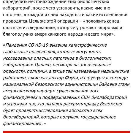
определить местонахождение этих биологических
лабораторий
,
после чего установить
,
какие именно
патогены в каждой из них находятся и какие исследования
проводятся
.
Цель же этой операции – «положить конец
опасным исследованиям
,
которые угрожают здоровью и
благополучию американского народа и всего мира»
.
«
Пандемия
COVID-19
выявила катастрофические
глобальные последствия
,
которые могут иметь
исследования опасных патогенов в биологических
лабораториях
.
Однако
,
несмотря на эти очевидные
опасности
,
политики
,
а также так называемые медицинские
работники
,
такие как доктор Фаучи
,
и структуры в команде
национальной безопасности администрации Байдена лгали
американскому народу о существовании этих
финансируемых и поддерживаемых США биолабораторий
и угрожали тем
,
кто пытался раскрыть правду
.
Ведомство
будет проверять исследования абсолютно всех
биолабораторий
,
которые получали государственное
финансирование
»
,
–