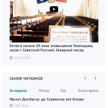
Китай в начале XX века: возвышение Гоминьдана,
связи с Советской Россией, Северный поход
20.02.2026
САМОЕ ЧИТАЕМОЕ
Предыдущая
Следующа
страница
страница
Нумераци
За неделю
Месяц
Год
За все время
страниц
Фронт Донбасса: до Славянска всё ближе
7.08.2026