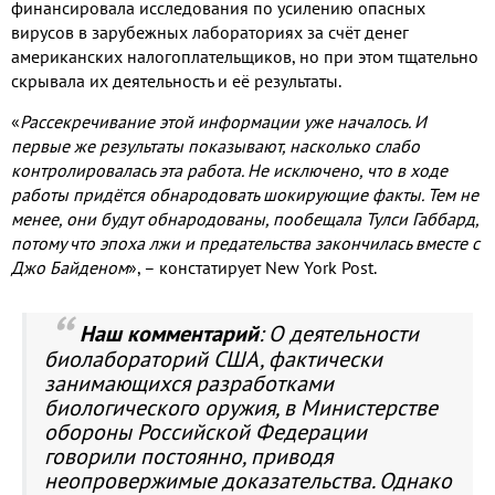
финансировала исследования по усилению опасных
вирусов в зарубежных лабораториях за счёт денег
американских налогоплательщиков
,
но при этом тщательно
скрывала их деятельность и её результаты
.
«
Рассекречивание этой информации уже началось
.
И
первые же результаты показывают
,
насколько слабо
контролировалась эта работа
.
Не исключено
,
что в ходе
работы придётся обнародовать шокирующие факты
.
Тем не
менее
,
они будут обнародованы
,
пообещала Тулси Габбард
,
потому что эпоха лжи и предательства закончилась вместе с
Джо Байденом
»
,
– констатирует
New York Post.
Наш комментарий
:
О деятельности
биолабораторий США
,
фактически
занимающихся разработками
биологического оружия
,
в Министерстве
обороны Российской Федерации
говорили постоянно
,
приводя
неопровержимые доказательства
.
Однако