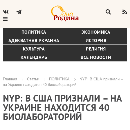
ПОЛИТИКА
ЭКОНОМИКА
АДЕКВАТНАЯ УКРАИНА
ИСТОРИЯ
КУЛЬТУРА
РЕЛИГИЯ
КАЛЕНДАРЬ
ВСЕ НОВОСТИ
Главная
Статьи
ПОЛИТИКА
NYP: В США признали –
на Украине находится 40 биолабораторий
Строка
NYP: В США ПРИЗНАЛИ – НА
навигации
УКРАИНЕ НАХОДИТСЯ 40
БИОЛАБОРАТОРИЙ