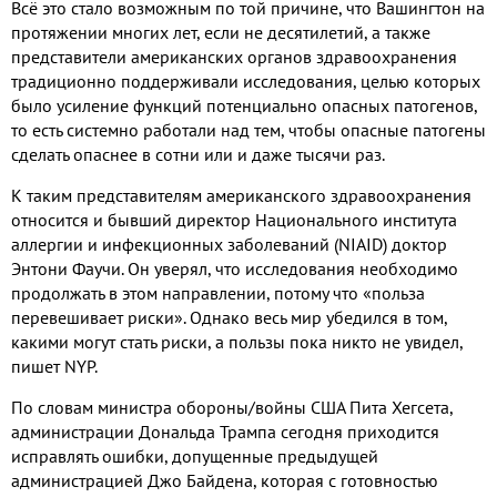
Всё это стало возможным по той причине
,
что Вашингтон на
протяжении многих лет
,
если не десятилетий
,
а также
представители американских органов здравоохранения
традиционно поддерживали исследования
,
целью которых
было усиление функций потенциально опасных патогенов
,
то есть системно работали над тем
,
чтобы опасные патогены
сделать опаснее в сотни или и даже тысячи раз
.
К таким представителям американского здравоохранения
относится и бывший директор Национального института
аллергии и инфекционных заболеваний
(NIAID)
доктор
Энтони Фаучи
.
Он уверял
,
что исследования необходимо
продолжать в этом направлении
,
потому что «польза
перевешивает риски»
.
Однако весь мир убедился в том
,
какими могут стать риски
,
а пользы пока никто не увидел
,
пишет
NYP.
По словам министра обороны
/
войны США Пита Хегсета
,
администрации Дональда Трампа сегодня приходится
исправлять ошибки
,
допущенные предыдущей
администрацией Джо Байдена
,
которая с готовностью