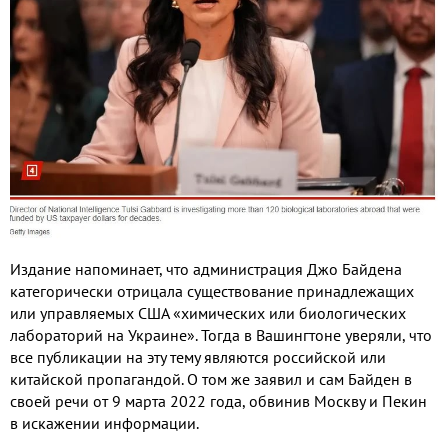
Издание напоминает
,
что администрация Джо Байдена
категорически отрицала существование принадлежащих
или управляемых США «химических или биологических
лабораторий на Украине»
.
Тогда в Вашингтоне уверяли
,
что
все публикации на эту тему являются российской или
китайской пропагандой
.
О том же заявил и сам Байден в
своей речи от
9
марта
2022
года
,
обвинив Москву и Пекин
в искажении информации
.