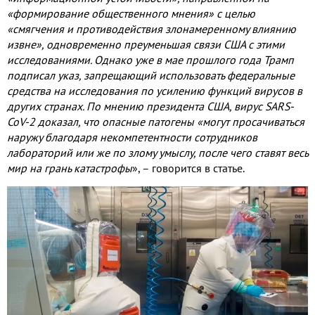
«формирование общественного мнения» с целью
«смягчения и противодействия злонамеренному влиянию
извне»
,
одновременно преуменьшая связи США с этими
исследованиями
.
Однако уже в мае прошлого года Трамп
подписал указ
,
запрещающий использовать федеральные
средства на исследования по усилению функций вирусов в
других странах
.
По мнению президента США
,
вирус
SARS-
CoV-2
доказал
,
что опасные патогены «могут просачиваться
наружу благодаря некомпетентности сотрудников
лабораторий или же по злому умыслу
,
после чего ставят весь
мир на грань катастрофы
»
,
– говорится в статье
.