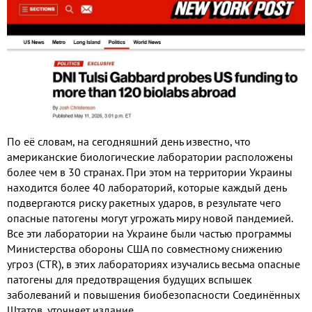
По её словам
,
на сегодняшний день известно
,
что
американские биологические лаборатории расположены
более чем в
30
странах
.
При этом на территории Украины
находится более
40
лабораторий
,
которые каждый день
подвергаются риску ракетных ударов
,
в результате чего
опасные патогены могут угрожать миру новой пандемией
.
Все эти лаборатории на Украине были частью программы
Министерства обороны США по совместному снижению
угроз
(CTR),
в этих лабораториях изучались весьма опасные
патогены для предотвращения будущих вспышек
заболеваний и повышения биобезопасности Соединённых
Штатов
,
уточняет издание
.