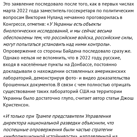
Это заявление последовало после того
,
как в первых числах
марта
2022
года заместитель госсекретаря по политическим
вопросам Виктория Нуланд нечаянно проговорилась в
Конгрессе
,
отметив
:
«
У Украины есть объекты
биологических исследований
,
и мы сейчас весьма
обеспокоены тем
,
что российские войска
,
российские силы
,
могут попытаться установить над ними контроль
»
.
Опровержение со стороны Байдена последовало сразу же
.
Однако нельзя не вспомнить
,
что в
2022
году
,
русские
,
входя в населённые пункты на Донбассе
,
постоянно
докладывали о нахождении оставленных американских
лабораторий
,
демонстрируя фото
-
и видео доказательства
брошенных документов
.
В связи с чем полностью отрицать
существование таких лабораторий США на территории
Украины было достаточно глупо
,
считает автор статьи Джош
Кристенсон
.
«
И только при Трампе представители Управления
директора национальной разведки объяснили
,
что
поспешные опровержения были частью стратегии
«информационной устойчивости»
,
направленной на