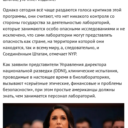
Однако сегодня всё чаще раздаются голоса критиков этой
программы
,
они считают
,
что нет никакого контроля со
стороны государства за деятельностью лабораторий
,
которые занимаются особо опасными исследованиями и не
исключено
,
что сами лаборатории могут представлять
опасность как стране
,
на территории которой они
находятся
,
так и всему миру
,
а
,
следовательно
,
и
Соединённым Штатам
,
отмечает
NYP.
Как заявили представители Управления директора
национальной разведки
(ODNI),
клинические испытания
,
проводимые в настоящее время в биолабораториях
,
вызывают «серьёзные этические
,
финансовые и проблемы
безопасности»
,
при этом простые американцы должны
знать
,
чем занимается персонал лабораторий
.