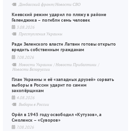
Донбасский фронт/Новости СВО
Киевский режим ударил по пляжу в районе
Геленджика – погибли семь человек
3.08.2026
Преступления Украины
Ради Зеленского власти Латвии готовы открыто
вредить собственным гражданам
7.08.2026
Новости Украины
Новости Прибалтики
Новости Белоруссии
План Украины и её «западных друзей» сорвать
выборы в России ударит по самим
закопёрщикам
4.08.2026
Выборы в России
Орёл в 1943 году освободил «Кутузов», а
Смоленск – «Суворов»
7.08.2026