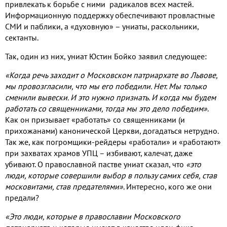
привлекать к борьбе с ними радикалов всех мастей.
Информационную поддержку обеспечивают провластные
СМИ и паблики, а «духовную» – униаты, раскольники,
сектанты.
Так, один из них, униат Юстин Бойко заявил следующее:
«Когда речь заходит о Московском патриархате во Львове,
мы провозгласили, что мы его победили. Нет. Мы только
сменили вывески. И это нужно признать. И когда мы будем
работать со священниками, тогда мы это дело победим»
.
Как он призывает «работать» со священниками
(и
прихожанами) канонической Церкви, догадаться нетрудно.
Так же, как погромщики-рейдеры «работали» и «работают»
при захватах храмов УПЦ – избивают, калечат, даже
убивают. О православной пастве униат сказал, что
«это
люди, которые совершили выбор в пользу самих себя, став
московитами, став предателями»
. Интересно, кого же они
предали?
«Это люди, которые в православии Московского