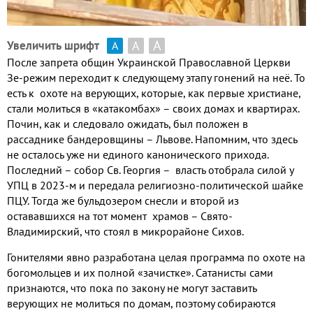
А
А
Увеличить шрифт
А
После запрета общин Украинской Православной Церкви
Зе-режим переходит к следующему этапу гонений на неё. То
есть к охоте на верующих, которые, как первые христиане,
стали молиться в «катакомбах» – своих домах и квартирах.
Почин, как и следовало ожидать, был положен в
рассаднике бандеровщины – Львове. Напомним, что здесь
не осталось уже ни единого канонического прихода.
Последний – собор Св. Георгия – власть отобрала силой у
УПЦ в 2023-м и передала религиозно-политической шайке
ПЦУ. Тогда же бульдозером снесли и второй из
остававшихся на тот момент храмов – Свято-
Владимирский, что стоял в микрорайоне Сихов.
Гонителями явно разработана целая программа по охоте на
богомольцев и их полной «зачистке». Сатанисты сами
признаются, что пока по закону не могут заставить
верующих не молиться по домам, поэтому собираются