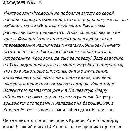
архиереев УПЦ…».
«Митрополит Феодосий не побоялся вместе со своей
паствой защищать свой собор. Он пострадал там, его начали
избивать, могли убить или искалечить. Ему в глаза
распыляли слезоточивый газ… А как защищал львовские
храмы Филарет? А как он отреагировал публично на
преследования наших новых «катакомбников»? Ничего
такого я не знаю. Так как же он может «наезжать» на
исповедника Феодосия, да еще за правду? Ведь давление
на УПЦ видно повсюду, на каждом углу! Вот и получается,
что пока некоторые епископы, они же внутренние
автокефалы, ополчаются на подвижников, «зелёная
плесень» и нечисть захватывают собор во Владимире-
Волынском, врываются уже и в Почаевскую Лавру,
отбирают и громят другие храмы. А уличные безумцы
врываются с топорами и нападают на батюшек, как в
Кривом Роге»
, – замечает мой собеседник Владислав.
Он считает, что происшествие в Кривом Роге 5 октября,
когда бывший вояка ВСУ напал на священника прямо во