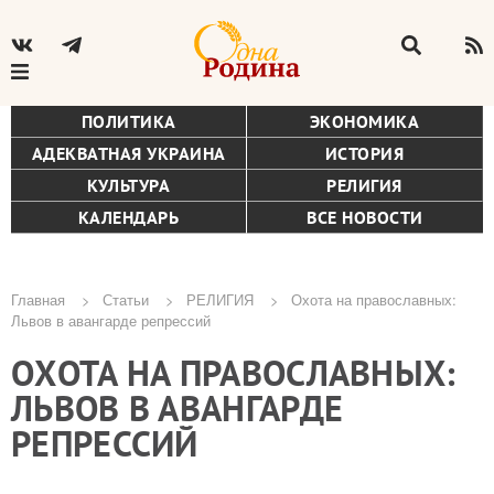
ПОЛИТИКА
ЭКОНОМИКА
АДЕКВАТНАЯ УКРАИНА
ИСТОРИЯ
КУЛЬТУРА
РЕЛИГИЯ
КАЛЕНДАРЬ
ВСЕ НОВОСТИ
Главная
Статьи
РЕЛИГИЯ
Охота на православных:
Львов в авангарде репрессий
Строка
ОХОТА НА ПРАВОСЛАВНЫХ:
навигации
ЛЬВОВ В АВАНГАРДЕ
РЕПРЕССИЙ