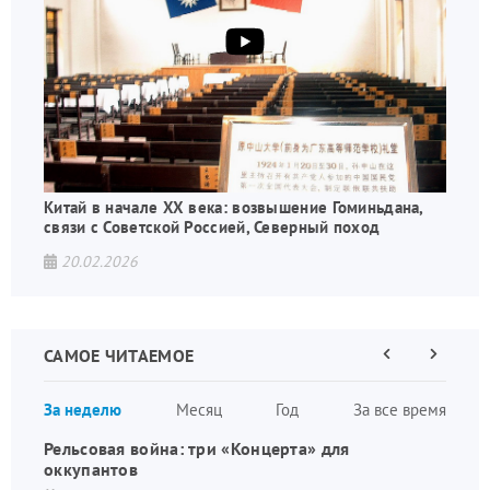
Китай в начале XX века: возвышение Гоминьдана,
связи с Советской Россией, Северный поход
20.02.2026
САМОЕ ЧИТАЕМОЕ
Предыдущая
Следующа
страница
страница
Нумераци
За неделю
Месяц
Год
За все время
страниц
Рельсовая война: три «Концерта» для
оккупантов