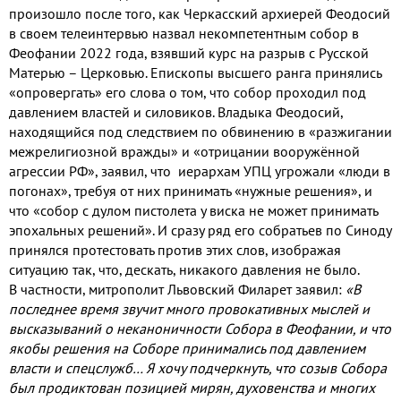
произошло после того, как Черкасский архиерей Феодосий
в своем телеинтервью назвал некомпетентным собор в
Феофании 2022 года, взявший курс на разрыв с Русской
Матерью – Церковью. Епископы высшего ранга принялись
«опровергать» его слова о том, что собор проходил под
давлением властей и силовиков. Владыка Феодосий,
находящийся под следствием по обвинению в «разжигании
межрелигиозной вражды» и «отрицании вооружённой
агрессии РФ», заявил, что иерархам УПЦ угрожали «люди в
погонах», требуя от них принимать «нужные решения», и
что «собор с дулом пистолета у виска не может принимать
эпохальных решений». И сразу ряд его собратьев по Синоду
принялся протестовать против этих слов, изображая
ситуацию так, что, дескать, никакого давления не было.
В частности
, митрополит Львовский Филарет заявил:
«В
последнее время звучит много провокативных мыслей и
высказываний о неканоничности Собора в Феофании, и что
якобы решения на Соборе принимались под давлением
власти и спецслужб… Я хочу подчеркнуть, что созыв Собора
был продиктован позицией мирян, духовенства и многих