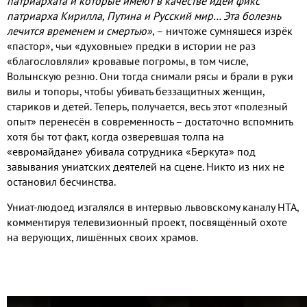
патриархата и которые имеют в качестве идеи фикс
патриарха Кирилла, Путина и Русский мир… Эта болезнь
лечится временем и смертью»
, – ничтоже сумняшеся изрёк
«пастор», чьи «духовные» предки в истории не раз
«благословляли» кровавые погромы, в том числе,
Волынскую резню. Они тогда снимали рясы и брали в руки
вилы и топоры, чтобы убивать беззащитных женщин,
стариков и детей. Теперь, получается, весь этот «полезный
опыт» перенесён в современность – достаточно вспомнить
хотя бы тот факт, когда озверевшая толпа на
«евромайдане» убивала сотрудника «Беркута» под
завывания униатских деятелей на сцене. Никто из них не
остановил бесчинства.
Униат-людоед изгалялся в интервью львовскому каналу НТА
,
комментируя
телевизионный
проект, посвящ
ё
нный охоте
на верующих, лиш
ё
нных своих храмов.
Видео
файл