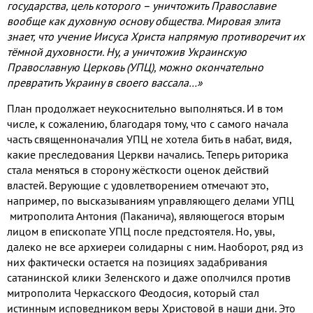
государства, цель которого – уничтожить Православие
вообще как духовную основу общества. Мировая элита
знает, что учение Иисуса Христа напрямую противоречит их
тёмной духовности. Ну, а уничтожив Украинскую
Православную Церковь (УПЦ), можно окончательно
превратить Украину в своего вассала…»
План продолжает неукоснительно выполняться. И в том
числе, к сожалению, благодаря тому, что с самого начала
часть священноначалия УПЦ не хотела бить в набат, видя,
какие преследования Церкви начались. Теперь риторика
стала меняться в сторону жёсткости оценок действий
властей. Верующие с удовлетворением отмечают это,
например, по высказываниям управляющего делами УПЦ
митрополита Антония (Паканича), являющегося вторым
лицом в епископате УПЦ после предстоятеля. Но, увы,
далеко не все архиереи солидарны с ним. Наоборот, ряд из
них фактически остается на позициях задабривания
сатанинской клики Зеленского и даже ополчился против
митрополита Черкасского Феодосия, который стал
истинным исповедником веры Христовой в наши дни. Это