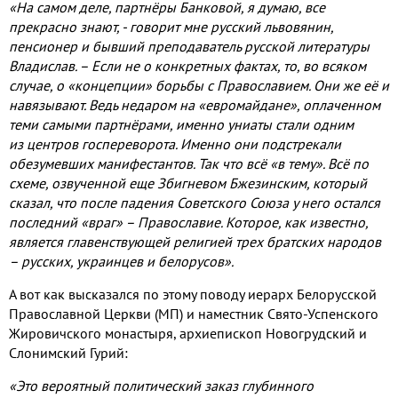
«
На самом деле, партн
ёры Банковой
,
я думаю
, все
прекрасно знают
, - говорит мне русский львовянин
,
пенсионер и бывший преподаватель русской литературы
Владислав
.
– Если не о конкретных фактах
, то, во всяком
случае,
о «концепции» борьбы с Православием
.
Они же её и
навязывают
.
Ведь недаром на «евромайдане»
,
оплаченном
теми самыми партнё
рами,
именно униаты стали одним
из
центро
в
госпереворота.
Именно они подстрекали
обезумевших манифестантов
.
Так что всё «в тему»
. Вс
ё по
схеме
, озвученной еще Збигневом Бжезинским,
который
сказал
,
что после падения Советского Союза у него остался
последний «враг» – Православие
.
Которое
, как известно,
является главенствующей религией трех братских народов
– русских
,
украинцев и белорусов».
А вот как высказался по этому поводу иерарх Белорусской
Православной Церкви (МП) и наместник Свято-Успенского
Жировичского монастыря, архиепископ Новогрудский и
Слонимский Гурий:
«Это вероятный политический заказ глубинного