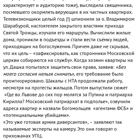
характеризует и аудиторию тоже), выследила священника,
посмевшего окормлять верующих в их частных квартирах.
Телевизионщики целый год (!) шпионили за о. Владимиром
Шарабурой, настоятелем закрытого властями прихода
Святой Троицы, изучали его маршруты. Вычислили жилые
дома, проникли в подъезды и стали вести съёмку людей,
приходящих на богослужения. Причем даже не скрывая,
что их цель – «зафиксировать, как сторонники Московской
церкви собираются на службу». Когда хозяин квартиры на
ул. Дашка попытался защитить свои права, заявив:
«Без
моего согласия нельзя снимать»
, его требование было
проигнорировано. Шакалы с НТА продолжали работу,
несмотря на протесты жильцов. Потом выпустили сюжет
«Где во Львове до сих пор молятся за Путина и патриарха
Кирилла? Московский патриархат в подполье», озвучили
адреса квартир и назвали богомольцев «агентами ФСБ»
и
«потенциальными убийцами».
«Это уже готовая армия диверсантов», – заявляют так
называемые эксперты на камеру. Это они говорят о
прихожанах УПЦ.