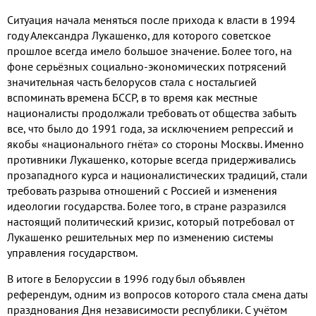
Ситуация начала меняться после прихода к власти в
1994
году Александра Лукашенко
,
для которого советское
прошлое всегда имело большое значение
.
Более того
,
на
фоне серьёзных социально
-
экономических потрясений
значительная часть белорусов стала с ностальгией
вспоминать времена БССР
,
в то время как местные
националисты продолжали требовать от общества забыть
все
,
что было до
1991
года
,
за исключением репрессий и
якобы «национального гнёта» со стороны Москвы
.
Именно
противники Лукашенко
,
которые всегда придерживались
прозападного курса и националистических традиций
,
стали
требовать разрыва отношений с Россией и изменения
идеологии государства
.
Более того
,
в стране разразился
настоящий политический кризис
,
который потребовал от
Лукашенко решительных мер по изменению системы
управления государством
.
В итоге в Белоруссии в
1996
году был объявлен
референдум
,
одним из вопросов которого стала смена даты
празднования Дня независимости республики
.
С учётом