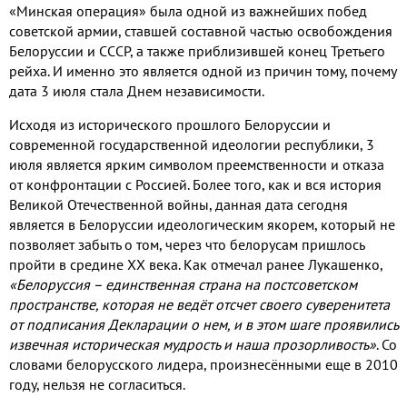
«Минская операция» была одной из важнейших побед
советской армии
,
ставшей составной частью освобождения
Белоруссии и СССР
,
а также приблизившей конец Третьего
рейха
.
И именно это является одной из причин тому
,
почему
дата
3
июля стала Днем независимости
.
Исходя из исторического прошлого Белоруссии и
современной государственной идеологии республики
, 3
июля является ярким символом преемственности и отказа
от конфронтации с Россией
.
Более того
,
как и вся история
Великой Отечественной войны
,
данная дата сегодня
является в Белоруссии идеологическим якорем
,
который не
позволяет забыть о том
,
через что белорусам пришлось
пройти в средине ХХ века
.
Как отмечал ранее Лукашенко
,
«Белоруссия – единственная страна на постсоветском
пространстве
,
которая не ведёт отсчет своего суверенитета
от подписания Декларации о нем
,
и в этом шаге проявились
извечная историческая мудрость и наша прозорливость»
.
Со
словами белорусского лидера
,
произнесёнными еще в
2010
году
,
нельзя не согласиться
.