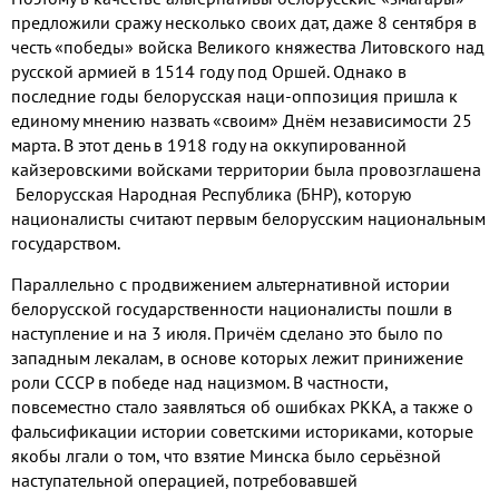
предложили сражу несколько своих дат
,
даже
8
сентября в
честь «победы» войска Великого княжества Литовского над
русской армией в
1514
году под Оршей
.
Однако в
последние годы белорусская наци
-
оппозиция пришла к
единому мнению назвать «своим» Днём независимости
25
марта
.
В этот день в
1918
году на оккупированной
кайзеровскими войсками территории была провозглашена
Белорусская Народная Республика
(
БНР
),
которую
националисты считают первым белорусским национальным
государством
.
Параллельно с продвижением альтернативной истории
белорусской государственности националисты пошли в
наступление и на
3
июля
.
Причём сделано это было по
западным лекалам
,
в основе которых лежит принижение
роли СССР в победе над нацизмом
.
В частности
,
повсеместно стало заявляться об ошибках РККА
,
а также о
фальсификации истории советскими историками
,
которые
якобы лгали о том
,
что взятие Минска было серьёзной
наступательной операцией
,
потребовавшей