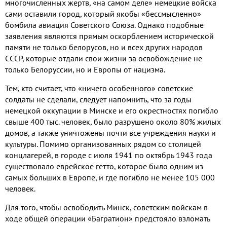
многочисленных жертв
,
«на самом деле» немецкие войска
сами оставили город
,
который якобы «бессмысленно»
бомбила авиация Советского Союза
.
Однако подобные
заявления являются прямым оскорблением исторической
памяти не только белорусов
,
но и всех других народов
СССР
,
которые отдали свои жизни за освобождение не
только Белоруссии
,
но и Европы от нацизма
.
Тем
,
кто считает
,
что «ничего особенного» советские
солдаты не сделали
,
следует напомнить
,
что за годы
немецкой оккупации в Минске и его окрестностях погибло
свыше
400
тыс
.
человек
,
было разрушено около
80%
жилых
домов
,
а также уничтожены почти все учреждения науки и
культуры
.
Помимо организованных рядом со столицей
концлагерей
,
в городе с июля
1941
по октябрь
1943
года
существовало еврейское гетто
,
которое было одним из
самых больших в Европе
,
и где погибло не менее
105
000
человек
.
Для того
,
чтобы освободить Минск
,
советским войскам в
ходе общей операции «Багратион» предстояло взломать