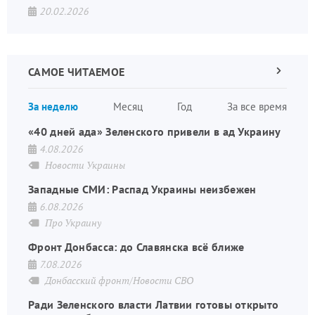
20.02.2026
САМОЕ ЧИТАЕМОЕ
Следующа
страница
Нуме
За неделю
Месяц
Год
За все время
стран
«40 дней ада» Зеленского привели в ад Украину
4.08.2026
Новости Украины
Западные СМИ: Распад Украины неизбежен
6.08.2026
Про Украину
Фронт Донбасса: до Славянска всё ближе
7.08.2026
Донбасский фронт/Новости СВО
Ради Зеленского власти Латвии готовы открыто