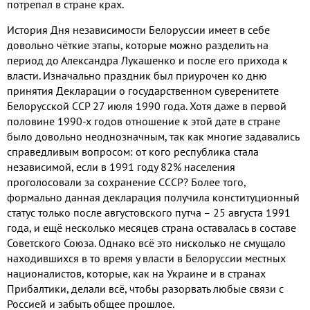
потрепал в стране крах
.
История Дня независимости Белоруссии имеет в себе
довольно чёткие этапы
,
которые можно разделить на
период до Александра Лукашенко и после его прихода к
власти
.
Изначально
праздник был приурочен ко дню
принятия Декларации о государственном суверенитете
Белорусской ССР
27
июля
1990
года
.
Хотя даже в первой
половине
1990-
х годов отношение к этой дате в стране
было довольно неоднозначным
,
так как многие задавались
справедливым вопросом
:
от кого республика стала
независимой
,
если в
1991
году
82%
населения
проголосовали за сохранение СССР
?
Более того
,
формально данная декларация получила конституционный
статус только после августовского путча –
25
августа
1991
года
,
и ещё несколько месяцев страна оставалась в составе
Советского Союза
.
Однако всё это нисколько не смущало
находившихся в то время у власти в Белоруссии местных
националистов
,
которые
,
как на Украине и в странах
Прибалтики
,
делали всё
,
чтобы разорвать любые связи с
Россией и забыть общее прошлое
.