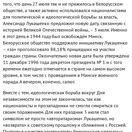
того
,
что день
27
июля так и не прижилось в белорусском
обществе
,
а также активно использовался националистами
для политической и идеологической борьбы за власть
,
Александр Лукашенко предложил новую дату
,
связанную с
историей Великой Отечественной войны
,
–
3
июля
.
Именно
в этот день в
1944
году был освобождён Минск
.
Белорусское общество поддержало инициативу Лукашенко
– «за» проголосовало
88,18%
пришедших на участки
граждан страны
.
Окончательно новая дата была утверждена
11
декабря
1996
года декретом президента №
1
и с того
времени ежегодно отмечается в стране на самом высоком
уровне
,
в том числе с проведением в Минске военного
парада
.
А вечером
,
конечно
,
салют
.
Вместе с тем
,
идеологическая борьба вокруг Дня
независимости на этом не закончилась
,
так как
националисты и прозападники не смогли смириться со
своим поражением
.
Для них праздник
3
июля стал
символом не просто «авторитаризма» Лукашенко
,
но
«возврата» к советскому прошлому и сближения с Россией
.
Поэтому в качестве альтернативы белорусские «змагары»