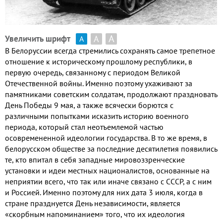
А
А
Увеличить шрифт
А
В Белоруссии всегда стремились сохранять самое трепетное
отношение к историческому прошлому республики
,
в
первую очередь
,
связанному с периодом Великой
Отечественной войны
.
Именно поэтому ухаживают за
памятниками советским солдатам
,
продолжают праздновать
День Победы
9
мая
,
а также всячески борются с
различными попытками исказить историю военного
периода
,
который стал неотъемлемой частью
осовремененной идеологии государства
.
В то же время
,
в
белорусском обществе за последние десятилетия появились
те
,
кто впитал в себя западные мировоззренческие
установки и идеи местных националистов
,
основанные на
неприятии всего
,
что так или иначе связано с СССР
,
а с ним
и Россией
.
Именно поэтому для них дата
3
июля
,
когда в
стране празднуется День независимости
,
является
«скорбным напоминанием» того
,
что их идеология