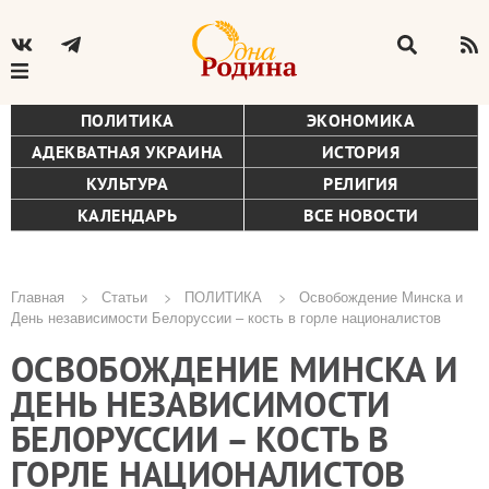
ПОЛИТИКА
ЭКОНОМИКА
АДЕКВАТНАЯ УКРАИНА
ИСТОРИЯ
КУЛЬТУРА
РЕЛИГИЯ
КАЛЕНДАРЬ
ВСЕ НОВОСТИ
Главная
Статьи
ПОЛИТИКА
Освобождение Минска и
День независимости Белоруссии – кость в горле националистов
Строка
ОСВОБОЖДЕНИЕ МИНСКА И
навигации
ДЕНЬ НЕЗАВИСИМОСТИ
БЕЛОРУССИИ – КОСТЬ В
ГОРЛЕ НАЦИОНАЛИСТОВ