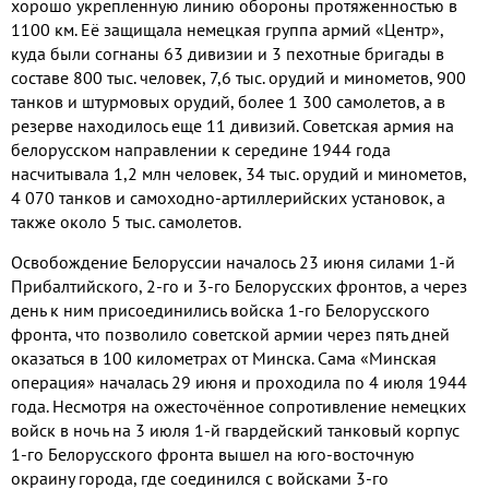
хорошо укрепленную линию обороны протяженностью в
1100
км
.
Её защищала немецкая группа армий «Центр»
,
куда были согнаны
63
дивизии и
3
пехотные бригады в
составе
800
тыс
.
человек
, 7,6
тыс
.
орудий и минометов
, 900
танков и штурмовых орудий
,
более
1
300
самолетов
,
а в
резерве находилось еще
11
дивизий
.
Советская армия на
белорусском направлении к середине
1944
года
насчитывала
1,2
млн человек
, 34
тыс
.
орудий и минометов
,
4 070
танков и самоходно
-
артиллерийских установок
,
а
также около
5
тыс
.
самолетов
.
Освобождение Белоруссии началось
23
июня силами
1-
й
Прибалтийского
, 2-
го и
3-
го Белорусских фронтов
,
а через
день к ним присоединились войска
1-
го Белорусского
фронта
,
что позволило советской армии через пять дней
оказаться в
100
километрах от Минска
.
Сама «Минская
операция» началась
29
июня и проходила по
4
июля
1944
года
.
Несмотря на ожесточённое сопротивление немецких
войск в ночь на
3
июля
1-
й гвардейский танковый корпус
1-
го Белорусского фронта вышел на юго
-
восточную
окраину города
,
где соединился с войсками
3-
го