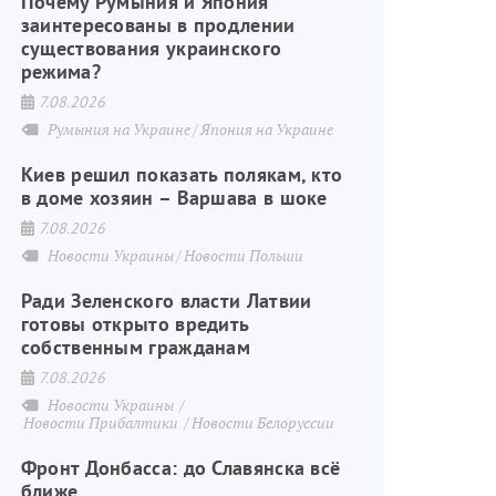
Почему Румыния и Япония
заинтересованы в продлении
существования украинского
режима?
7.08.2026
Румыния на Украине
Япония на Украине
Киев решил показать полякам, кто
в доме хозяин – Варшава в шоке
7.08.2026
Новости Украины
Новости Польши
Ради Зеленского власти Латвии
готовы открыто вредить
собственным гражданам
7.08.2026
Новости Украины
Новости Прибалтики
Новости Белоруссии
Фронт Донбасса: до Славянска всё
ближе