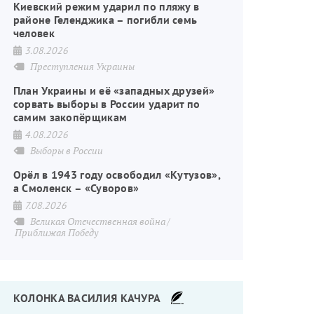
Киевский режим ударил по пляжу в
районе Геленджика – погибли семь
человек
3.08.2026
Преступления Украины
План Украины и её «западных друзей»
сорвать выборы в России ударит по
самим закопёрщикам
4.08.2026
Выборы в России
Орёл в 1943 году освободил «Кутузов»,
а Смоленск – «Суворов»
7.08.2026
Великая Отечественная война
Приближая Победу
КОЛОНКА ВАСИЛИЯ КАЧУРА