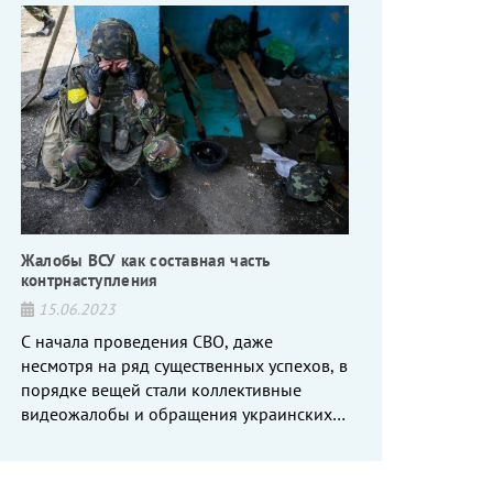
Жалобы ВСУ как составная часть
контрнаступления
15.06.2023
С начала проведения СВО, даже
несмотря на ряд существенных успехов, в
порядке вещей стали коллективные
видеожалобы и обращения украинских
вояк, сетующих то на нехватку оружия, то
на дебильное командование, то на
воров-командиров.