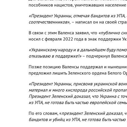
пособников нацистов
,
уничтожавших население
«Президент Украины
,
отмечая бандитов из УПА
,
соотечественников»
,
– написал он на своей стр
В связи с этим Валенса заявил
,
что
«публично сня
носил с февраля
2022
года в знак поддержки У
«Украинскому народу и в дальнейшем буду помог
отказываю в поддержке
!
»
– подчеркнул Валенс
Позже позицию Валенсы поддержал и нынешний
предложил лишить Зеленского ордена Белого 
«Президент Украины
,
присвоив украинской воин
материал и много кислорода российской пропа
Президент Зеленский доказал
,
что Украина с то
из УПА
,
не готова быть частью европейской семь
По его словам
,
«
президент Зеленский доказал
,
ч
бандитов и убийц из УПА
,
не готова быть часть