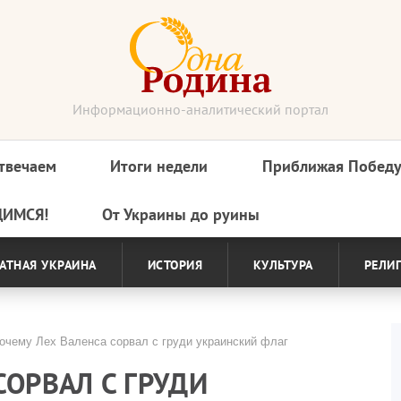
Информационно-аналитический портал
твечаем
Итоги недели
Приближая Побед
ДИМСЯ!
От Украины до руины
АТНАЯ УКРАИНА
ИСТОРИЯ
КУЛЬТУРА
РЕЛИ
чему Лех Валенса сорвал с груди украинский флаг
СОРВАЛ С ГРУДИ