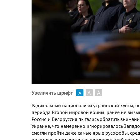
А
А
Увеличить шрифт
А
Радикальный национализм украинской хунты
,
о
периода Второй мировой войны
,
ранее не вызы
Россия и Белоруссия пытались обратить внима
Украине
,
что намеренно игнорировалось Запад
смогли пройти даже самые ярые русофобы
,
сред
политики
,
в том числе экс
-
президент этой стран