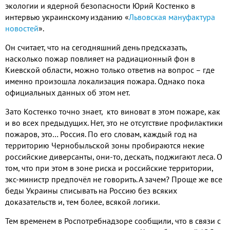
экологии и ядерной безопасности Юрий Костенко в
интервью украинскому изданию «
Львовская мануфактура
новостей
»
.
Он считает
,
что на сегодняшний день предсказать
,
насколько пожар повлияет на радиационный фон в
Киевской области
,
можно только ответив на вопрос – где
именно произошла локализация пожара
.
Однако пока
официальных данных об этом нет
.
Зато Костенко точно знает
,
кто виноват в этом пожаре
,
как
и во всех предыдущих
.
Нет
,
это не отсутствие профилактики
пожаров
,
это… Россия
.
По его словам
,
каждый год на
территорию Чернобыльской зоны пробираются некие
российские диверсанты
,
они
-
то
,
дескать
,
поджигают леса
.
О
том
,
что при этом в зоне риска и российские территории
,
экс
-
министр предпочёл не говорить
.
А зачем
?
Проще же все
беды Украины списывать на Россию без всяких
доказательств и
,
тем более
,
всякой логики
.
Тем временем в Роспотребнадзоре сообщили
,
что в связи с