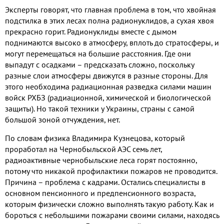
Эксперты говорят
,
что главная проблема в том
,
что хвойная
подстилка в этих лесах полна радионуклидов
,
а сухая хвоя
прекрасно горит
.
Радионуклиды вместе с дымом
поднимаются высоко в атмосферу
,
вплоть до стратосферы
,
и
могут перемещаться на большие расстояния
.
Где они
выпадут с осадками – предсказать сложно
,
поскольку
разные слои атмосферы движутся в разные стороны
.
Для
этого необходима радиационная разведка силами машин
войск РХБЗ
(
радиационной
,
химической и биологической
защиты
).
Но такой техники у Украины
,
страны с самой
большой зоной отчуждения
,
нет
.
По словам физика Владимира Кузнецова
,
который
проработал на Чернобыльской АЭС семь лет
,
радиоактивные чернобыльские леса горят постоянно
,
потому что никакой профилактики пожаров не проводится
.
Причина – проблема с кадрами
.
Остались специалисты в
основном пенсионного и предпенсионного возраста
,
которым физически сложно выполнять такую работу
.
Как и
бороться с небольшими пожарами своими силами
,
находясь