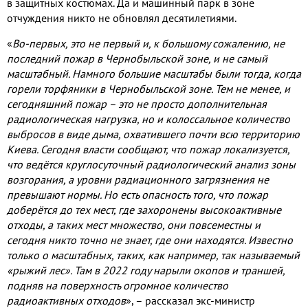
в защитных костюмах
.
Да и машинный парк в зоне
отчуждения никто не обновлял десятилетиями
.
«
Во
-
первых
,
это не первый и
,
к большому сожалению
,
не
последний пожар в Чернобыльской зоне
,
и не самый
масштабный
.
Намного большие масштабы были тогда
,
когда
горели торфяники в Чернобыльской зоне
.
Тем не менее
,
и
сегодняшний пожар – это не просто дополнительная
радиологическая нагрузка
,
но и колоссальное количество
выбросов в виде дыма
,
охватившего почти всю территорию
Киева
.
Сегодня власти сообщают
,
что пожар локализуется
,
что ведётся круглосуточный радиологический анализ зоны
возгорания
,
а уровни радиационного загрязнения не
превышают нормы
.
Но есть опасность того
,
что пожар
доберётся до тех мест
,
где захоронены высокоактивные
отходы
,
а таких мест множество
,
они повсеместны и
сегодня никто точно не знает
,
где они находятся
.
Известно
только о масштабных
,
таких
,
как например
,
так называемый
«рыжий лес»
.
Там в
2022
году нарыли окопов и траншей
,
подняв на поверхность огромное количество
радиоактивных отходов
»
,
– рассказал экс
-
министр