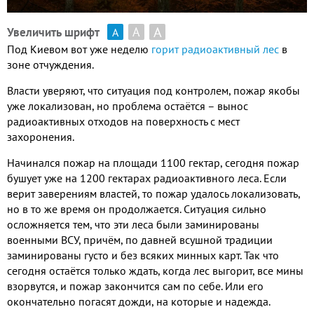
А
А
Увеличить шрифт
А
Под Киевом вот уже неделю
горит радиоактивный лес
в
зоне отчуждения
.
Власти уверяют
,
что ситуация под контролем
,
пожар якобы
уже локализован
,
но проблема остаётся – вынос
радиоактивных отходов на поверхность с мест
захоронения
.
Начинался пожар на площади
1100
гектар
,
сегодня пожар
бушует уже на
1200
гектарах радиоактивного леса
.
Если
верит заверениям властей
,
то пожар удалось локализовать
,
но в то же время он продолжается
.
Ситуация сильно
осложняется тем
,
что эти леса были заминированы
военными ВСУ
,
причём
,
по давней всушной традиции
заминированы густо и без всяких минных карт
.
Так что
сегодня остаётся только ждать
,
когда лес выгорит
,
все мины
взорвутся
,
и пожар закончится сам по себе
.
Или его
окончательно погасят дожди
,
на которые и надежда
.