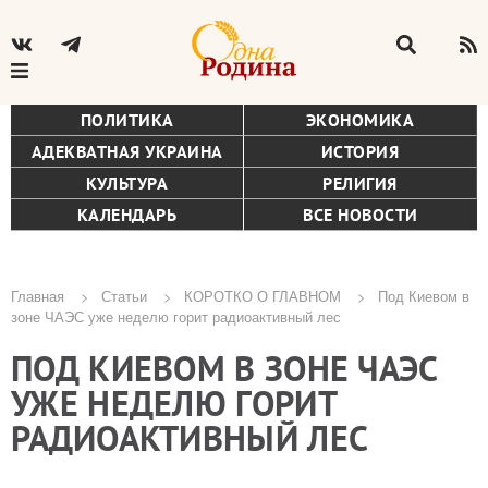
ПОЛИТИКА
ЭКОНОМИКА
АДЕКВАТНАЯ УКРАИНА
ИСТОРИЯ
КУЛЬТУРА
РЕЛИГИЯ
КАЛЕНДАРЬ
ВСЕ НОВОСТИ
Главная
Статьи
КОРОТКО О ГЛАВНОМ
Под Киевом в
зоне ЧАЭС уже неделю горит радиоактивный лес
Строка
ПОД КИЕВОМ В ЗОНЕ ЧАЭС
навигации
УЖЕ НЕДЕЛЮ ГОРИТ
РАДИОАКТИВНЫЙ ЛЕС