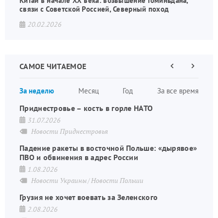
Китай в начале XX века: возвышение Гоминьдана,
связи с Советской Россией, Северный поход
20.02.2026
САМОЕ ЧИТАЕМОЕ
Предыдущая
Следующа
страница
страница
Нумераци
За неделю
Месяц
Год
За все время
страниц
Приднестровье – кость в горле НАТО
31.07.2026
Новости Приднестровья
Падение ракеты в восточной Польше: «дырявое»
ПВО и обвинения в адрес России
1.08.2026
Новости Украины
Новости Польши
Грузия не хочет воевать за Зеленского
2.08.2026