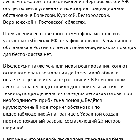
лесным пожаром в зоне отчуждения Чернобыльской АЭС
осуществляется усиленный мониторинг радиационной
обстановки в Брянской
,
Курской
,
Белгородской
,
Воронежской и Ростовской областях
.
Превышения естественного гамма
-
фона местности в
указанных субъектах РФ не зафиксировано
.
Радиационная
обстановка в России остаётся стабильной
,
никаких поводов
для беспокойства нет
.
В Белорусии также усилили меры реагирования
,
хотя от
основного очага возгорания до Гомельской области
остаётся ещё значительное расстояние
.
В Комаринском
лесхозе заранее подготовили дополнительные силы и
технику
,
подразделения из соседних лесхозов готовы при
необходимости прибыть на помощь
.
Ведётся
круглосуточный мониторинг обстановки по
видеонаблюдению
.
А на границе с Украиной создан
противопожарный разрыв
,
составляющий
25
метров
шириной
.
Напомним
,
что Чернобыльская зона отчуждения была