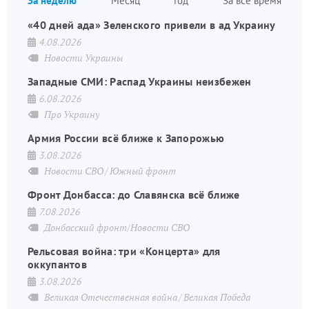
За неделю
Месяц
Год
За все время
стран
«40 дней ада» Зеленского привели в ад Украину
4.08.2026
Новости Украины
Западные СМИ: Распад Украины неизбежен
6.08.2026
Про Украину
Армия России всё ближе к Запорожью
3.08.2026
Новости СВО
Южный фронт
Фронт Донбасса: до Славянска всё ближе
7.08.2026
Донбасский фронт/Новости СВО
Рельсовая война: три «Концерта» для
оккупантов
3.08.2026
Великая Отечественная война
Великая Победа