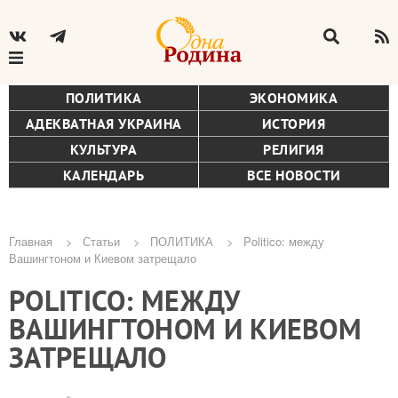
ПОЛИТИКА
ЭКОНОМИКА
АДЕКВАТНАЯ УКРАИНА
ИСТОРИЯ
КУЛЬТУРА
РЕЛИГИЯ
КАЛЕНДАРЬ
ВСЕ НОВОСТИ
Главная
Статьи
ПОЛИТИКА
Politico: между
Вашингтоном и Киевом затрещало
Строка
POLITICO: МЕЖДУ
навигации
ВАШИНГТОНОМ И КИЕВОМ
ЗАТРЕЩАЛО