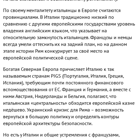
По своему менталитету итальянцы в Европе считаются
провинциалами
.
В Италии традиционно низкий по
сравнению с другими европейскими государствами уровень
владения английским языком
,
что указывает на
относительную замкнутость итальянцев
.
Французы и немцы
всегда умели оттеснить их на задний план
,
но на данном
этапе истории Рим конкурирует за своё место на
европейской политической сцене
.
Богатая Северная Европа причисляет Италию к так
называемым странам
PIGS (
Португалия
,
Италия
,
Греция
,
Испания
),
требующим почти постоянного финансового
вспомоществования от ЕС
.
Франция и Германия
,
а вместе с
ними Австрия
,
Нидерланды и Бельгия
,
полагают
,
что
итальянская «центральность» обходится европейской казне
недёшево
.
Украинский кризис для Рима – возможность
вернуться в большую политику и определять контуры
европейской архитектуры безопасности
.
Но есть у Италии и общие устремления с французами
,