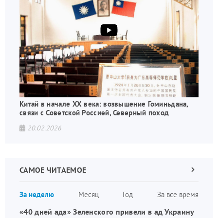
Китай в начале XX века: возвышение Гоминьдана,
связи с Советской Россией, Северный поход
20.02.2026
САМОЕ ЧИТАЕМОЕ
Следующа
страница
Нуме
За неделю
Месяц
Год
За все время
стран
«40 дней ада» Зеленского привели в ад Украину