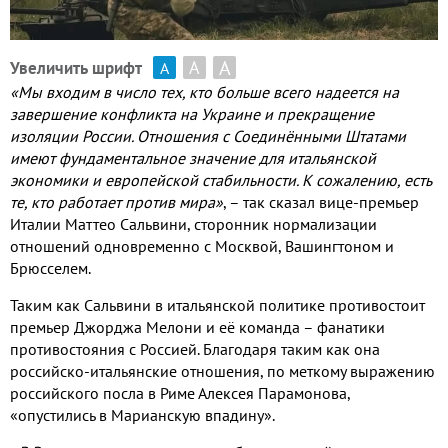
А
А
Увеличить шрифт
А
«Мы входим в число тех
,
кто больше всего надеется на
завершение конфликта на Украине и прекращение
изоляции России
.
Отношения с Соединёнными Штатами
имеют фундаментальное значение для итальянской
экономики и европейской стабильности
.
К сожалению
,
есть
те
,
кто работает против мира»
,
– так сказал вице
-
премьер
Италии Маттео Сальвини
,
сторонник нормализации
отношений одновременно с Москвой
,
Вашингтоном и
Брюсселем
.
Таким как Сальвини в итальянской политике противостоит
премьер Джорджа Мелони и её команда – фанатики
противостояния с Россией
.
Благодаря таким как она
российско
-
итальянские отношения
,
по меткому выражению
российского посла в Риме Алексея Парамонова
,
«опустились в Марианскую впадину»
.