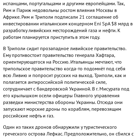
испанцами
,
португальцами и другими
европейцами
.
Так
,
Рим и Париж недовольны ростом влияния Москвы в
Африке
.
Рим и Триполи подписали
21
соглашение об
инвестировании итальянским концерном
Eni SpA $8
млрд в
разработку ливийских месторождений газа и нефти
.
К
работам планируется приступить в этом году
.
В Триполи сидит прозападное ливийское правительство
.
Ему противостоит правительство генерала Хафтара
,
ориентирующегося на Россию
.
Итальянцы мечтают
,
что
трипольское правительство когда
-
то подомнёт под себя
всю Ливию и попросит русских на выход
.
Триполи
,
как и
полагается антироссийской политической силе
,
сотрудничает с бандеровской Украиной
.
В г
.
Мисурата под
его крылышком осели офицеры Главного управления
разведки министерства обороны Украины
.
Отсюда они
запускают морские дроны по кораблям
,
перевозящим
российские нефть и газ
.
Один из таких дронов обнаружили у туристического
греческого острова Лефкас
.
Предположительно
,
он сбился с