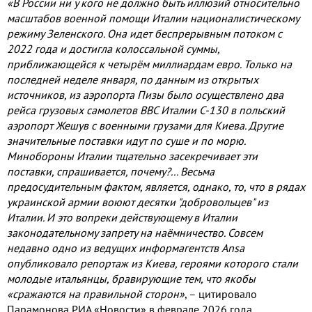
«В России ни у кого не должно быть иллюзий относительно
масштабов военной помощи Италии националистическому
режиму Зеленского
.
Она идет беспрерывным потоком с
2022
года и достигла колоссальной суммы
,
приближающейся к четырём миллиардам евро
.
Только на
последней неделе января
,
по данным из открытых
источников
,
из аэропорта Пизы было осуществлено два
рейса грузовых самолетов ВВС Италии С
-130
в польский
аэропорт Жешув с военными грузами для Киева
.
Другие
значительные поставки идут по суше и по морю
.
Минобороны Италии тщательно засекречивает эти
поставки
,
спрашивается
,
почему
?...
Весьма
предосудительным фактом
,
является
,
однако
,
то
,
что в рядах
украинской армии воюют десятки
"
добровольцев
"
из
Италии
.
И это вопреки действующему в Италии
законодательному запрету на наё
мничество
.
Совсем
недавно одно из ведущих информагентств
Ansa
опубликовало репортаж из Киева
,
героями которого стали
молодые итальянцы
,
бравирующие тем
,
что якобы
«сражаются на правильной сторон»
,
– цитировало
Парамонова РИА «Новости» в феврале
2026
года
.