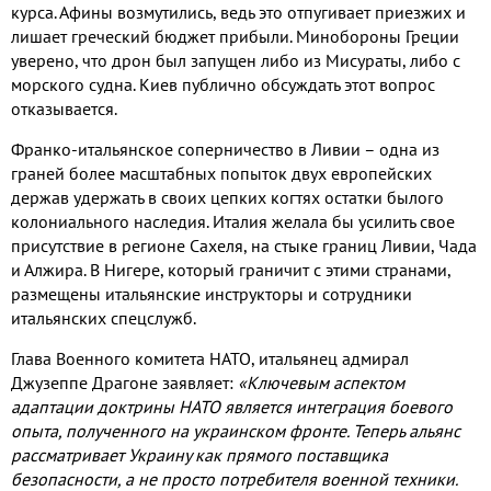
курса
.
Афины возмутились
,
ведь это отпугивает приезжих и
лишает греческий бюджет прибыли
.
Минобороны Греции
уверено
,
что дрон был запущен либо из Мисураты
,
либо с
морского судна
.
Киев публично обсуждать этот вопрос
отказывается
.
Франко
-
итальянское соперничество в Ливии – одна из
граней более масштабных попыток двух европейских
держав удержать в своих цепких когтях остатки былого
колониального наследия
.
Италия желала бы усилить свое
присутствие в регионе Сахеля
,
на стыке границ Ливии
,
Чада
и Алжира
.
В Нигере
,
который граничит с этими странами
,
размещены итальянские инструкторы и сотрудники
итальянских спецслужб
.
Глава Военного комитета НАТО
,
итальянец адмирал
Джузеппе Драгоне заявляет
:
«Ключевым аспектом
адаптации доктрины НАТО является интеграция боевого
опыта
,
полученного на украинском фронте
.
Теперь альянс
рассматривает Украину как прямого поставщика
безопасности
,
а не просто потребителя военной техники
.