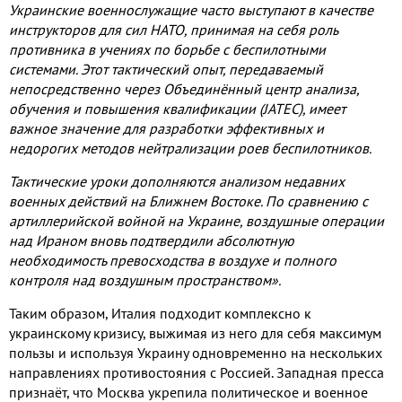
Украинские военнослужащие часто выступают в качестве
инструкторов для сил НАТО
,
принимая на себя роль
противника в учениях по борьбе с беспилотными
системами
.
Этот тактический опыт
,
передаваемый
непосредственно через Объединённый центр анализа
,
обучения и повышения квалификации
(JATEC),
имеет
важное значение для разработки эффективных и
недорогих методов нейтрализации роев беспилотников
.
Тактические уроки дополняются анализом недавних
военных действий на Ближнем Востоке
.
По сравнению с
артиллерийской войной на Украине
,
воздушные операции
над Ираном вновь подтвердили абсолютную
необходимость превосходства в воздухе и полного
контроля над воздушным пространством»
.
Таким образом
,
Италия подходит комплексно к
украинскому кризису
,
выжимая из него для себя максимум
пользы и используя Украину одновременно на нескольких
направлениях противостояния с Россией
.
Западная пресса
признаёт
,
что Москва укрепила политическое и военное