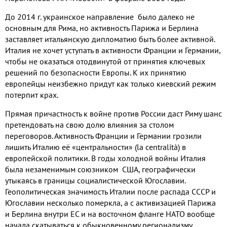
До
2014
г
.
украинское направление было далеко не
основным для Рима
,
но активность Парижа и Берлина
заставляет итальянскую дипломатию быть более активной
.
Италия не хочет уступать в активности Франции и Германии
,
чтобы не оказаться отодвинутой от принятия ключевых
решений по безопасности Европы
.
К их принятию
европейцы неизбежно придут как только киевский режим
потерпит крах
.
Прямая причастность к войне против России даст Риму шанс
претендовать на свою долю влияния за столом
переговоров
.
Активность Франции и Германии грозили
лишить Италию её «центральности»
(la centralit
à
)
в
европейской политики
.
В годы холодной войны Италия
была незаменимым союзником США
,
географически
утыкаясь в границы социалистической Югославии
.
Геополитическая значимость Италии после распада СССР и
Югославии несколько померкла
,
а с активизацией Парижа
и Берлина внутри ЕС и на восточном фланге НАТО вообще
начала скатываться к обыкновенному регионализму
.