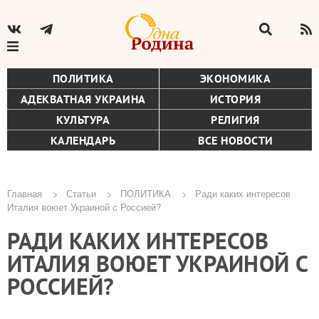
ПОЛИТИКА
ЭКОНОМИКА
АДЕКВАТНАЯ УКРАИНА
ИСТОРИЯ
КУЛЬТУРА
РЕЛИГИЯ
КАЛЕНДАРЬ
ВСЕ НОВОСТИ
Главная
Статьи
ПОЛИТИКА
Ради каких интересов
Италия воюет Украиной с Россией?
Строка
РАДИ КАКИХ ИНТЕРЕСОВ
навигации
ИТАЛИЯ ВОЮЕТ УКРАИНОЙ С
РОССИЕЙ?